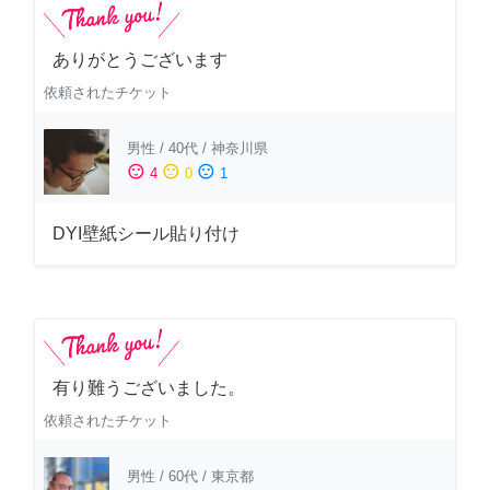
ありがとうございます
依頼されたチケット
男性
/
40代
/
神奈川県
sentiment_satisfied
sentiment_neutral
sentiment_dissatisfied
4
0
1
DYI壁紙シール貼り付け
有り難うございました。
依頼されたチケット
男性
/
60代
/
東京都