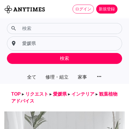
ログイン
新規登録
search
place
検索
more_horiz
全て
修理・組立
家事
TOP
▸
リクエスト
▸
愛媛県
▸
インテリア
▸
観葉植物
アドバイス