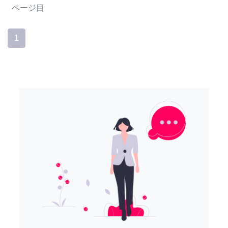
ページ目
1