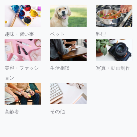
趣味・習い事
ペット
料理
美容・ファッシ
生活相談
写真・動画制作
ョン
その他
高齢者