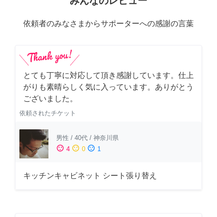
みんなのレビュー
依頼者のみなさまからサポーターへの感謝の言葉
とても丁寧に対応して頂き感謝しています。仕上
がりも素晴らしく気に入っています。ありがとう
ございました。
依頼されたチケット
男性
/
40代
/
神奈川県
sentiment_satisfied
sentiment_neutral
sentiment_dissatisfied
4
0
1
キッチンキャビネット シート張り替え