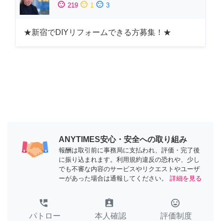
sentiment_satisfied
sentiment_neutral
sentiment_dissatisfied
219
1
3
★新宿でDIYリフォームできる方募集！★
ANYTIMES安心・安全への取り組み
報酬は取引前に事務局に支払われ、評価・完了後
に振り込まれます。利用規約違反の恐れや、少し
でも不審な内容のサービスやリクエストやユーザ
ーがあった場合は通報してください。
詳細を見る
perm_phone_msg
assignment_ind
tag_faces
パトロー
本人確認
評価制度