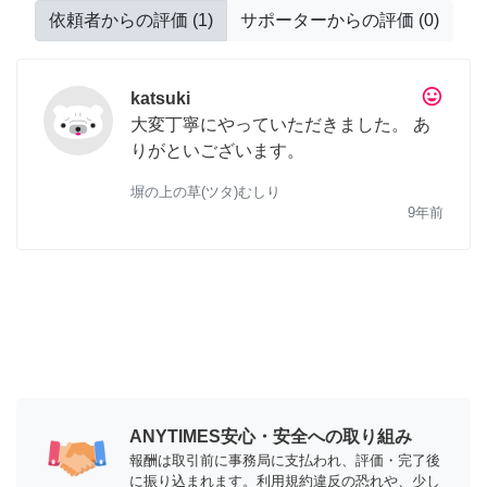
依頼者からの評価
(
1
)
サポーターからの評価
(
0
)
tag_faces
katsuki
大変丁寧にやっていただきました。 あ
りがといございます。
塀の上の草(ツタ)むしり
9年前
ANYTIMES安心・安全への取り組み
報酬は取引前に事務局に支払われ、評価・完了後
に振り込まれます。利用規約違反の恐れや、少し