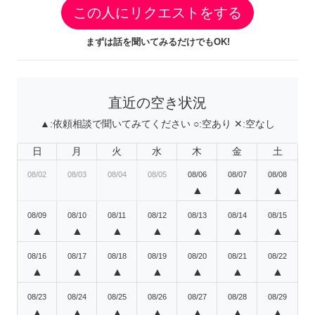
この人にリクエストをする
まずは話を聞いてみるだけでもOK!
直近の空き状況
▲:
依頼相談で聞いてみてください
○:
空あり
✕:
空なし
日
月
火
水
木
金
土
08/02
08/03
08/04
08/05
08/06
08/07
08/08
▲
▲
▲
08/09
08/10
08/11
08/12
08/13
08/14
08/15
▲
▲
▲
▲
▲
▲
▲
08/16
08/17
08/18
08/19
08/20
08/21
08/22
▲
▲
▲
▲
▲
▲
▲
08/23
08/24
08/25
08/26
08/27
08/28
08/29
▲
▲
▲
▲
▲
▲
▲