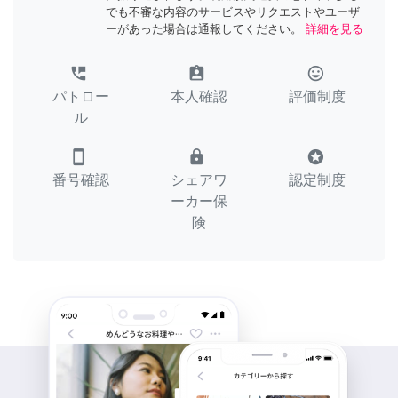
でも不審な内容のサービスやリクエストやユーザ
ーがあった場合は通報してください。
詳細を見る
perm_phone_msg
assignment_ind
tag_faces
パトロー
本人確認
評価制度
ル
smartphone
lock
stars
番号確認
シェアワ
認定制度
ーカー保
険