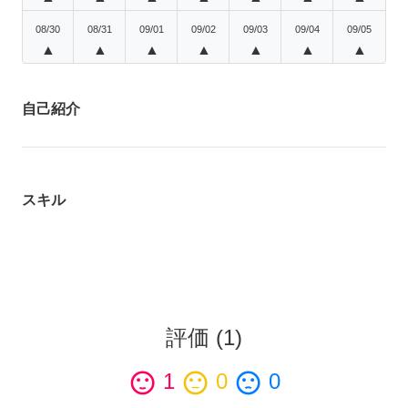
08/30
08/31
09/01
09/02
09/03
09/04
09/05
▲
▲
▲
▲
▲
▲
▲
自己紹介
スキル
評価
(
1
)
sentiment_satisfied
1
sentiment_neutral
0
sentiment_dissatisfied
0