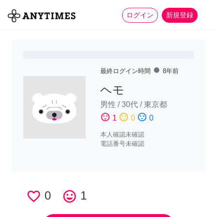
more_horiz
全て
修理・組立
家事
ログイン
新規登録
fiber_manual_record
最終ログイン時間
8年前
ヘモ
男性
/
30代
/
東京都
sentiment_satisfied
sentiment_neutral
sentiment_dissatisfied
1
0
0
本人確認未確認
電話番号未確認
favorite_border
0
tag_faces
1