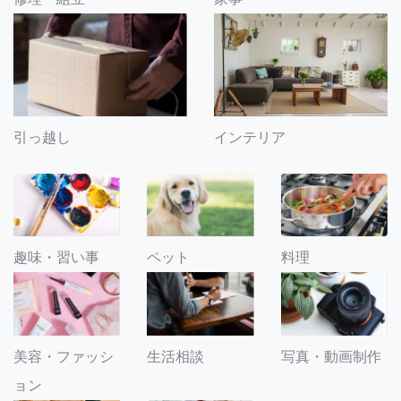
引っ越し
インテリア
趣味・習い事
ペット
料理
美容・ファッシ
生活相談
写真・動画制作
ョン