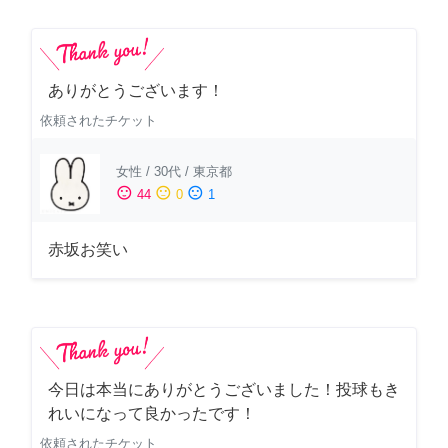
ありがとうございます！
依頼されたチケット
女性
/
30代
/
東京都
sentiment_satisfied
sentiment_neutral
sentiment_dissatisfied
44
0
1
赤坂お笑い
今日は本当にありがとうございました！投球もき
れいになって良かったです！
依頼されたチケット