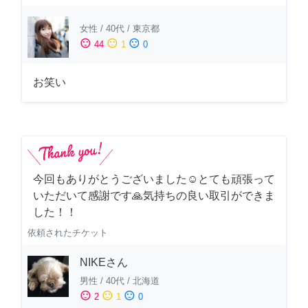
女性
/
40代
/
東京都
sentiment_satisfied
sentiment_neutral
sentiment_dissatisfied
44
1
0
お笑い
今回もありがとうございました☺️とても頑張って
いただいて感謝です🙏気持ちの良い取引ができま
した！！
依頼されたチケット
NIKEさん
男性
/
40代
/
北海道
sentiment_satisfied
sentiment_neutral
sentiment_dissatisfied
2
1
0