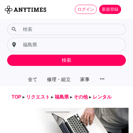
ログイン
新規登録
search
place
検索
more_horiz
全て
修理・組立
家事
TOP
▸
リクエスト
▸
福島県
▸
その他
▸
レンタル