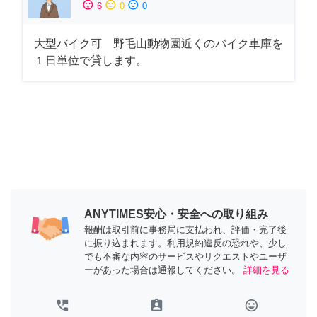
sentiment_satisfied
sentiment_neutral
sentiment_dissatisfied
6
0
0
大型バイク可 野毛山動物園近くのバイク車庫を
１日単位で貸します。
ANYTIMES安心・安全への取り組み
報酬は取引前に事務局に支払われ、評価・完了後
に振り込まれます。利用規約違反の恐れや、少し
でも不審な内容のサービスやリクエストやユーザ
ーがあった場合は通報してください。
詳細を見る
perm_phone_msg
assignment_ind
tag_faces