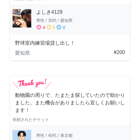
よしき4129
男性
/
30代
/
愛知県
sentiment_satisfied
sentiment_neutral
sentiment_dissatisfied
4
0
0
野球室内練習場貸し出し！
¥200
愛知県
動物園の周りで、たまたま探していたので助かり
ました。また機会がありましたら宜しくお願いし
ます！
依頼されたチケット
男性
/
40代
/
東京都