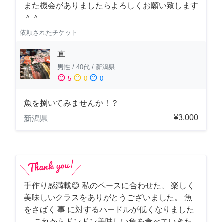
また機会がありましたらよろしくお願い致します
＾＾
依頼されたチケット
直
男性
/
40代
/
新潟県
sentiment_satisfied
sentiment_neutral
sentiment_dissatisfied
5
0
0
魚を捌いてみませんか！？
¥3,000
新潟県
手作り感満載😊 私のペースに合わせた、 楽しく
美味しいクラスをありがとうございました。 魚
をさばく 事 に対するハードルが低くなりました
。 これからドンドン美味しい魚を食べていきた