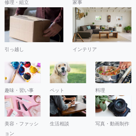
修理・組立
家事
引っ越し
インテリア
趣味・習い事
ペット
料理
美容・ファッシ
生活相談
写真・動画制作
ョン