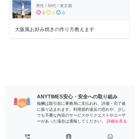
男性
/
50代
/
東京都
sentiment_satisfied
sentiment_neutral
sentiment_dissatisfied
1
0
0
大阪風お好み焼きの作り方教えます
ANYTIMES安心・安全への取り組み
報酬は取引前に事務局に支払われ、評価・完了後
に振り込まれます。利用規約違反の恐れや、少し
でも不審な内容のサービスやリクエストやユーザ
ーがあった場合は通報してください。
詳細を見る
perm_phone_msg
assignment_ind
tag_faces