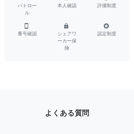
パトロー
本人確認
評価制度
ル
smartphone
lock
stars
番号確認
シェアワ
認定制度
ーカー保
険
よくある質問