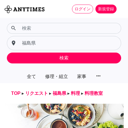
ログイン
新規登録
search
place
検索
more_horiz
全て
修理・組立
家事
TOP
▸
リクエスト
▸
福島県
▸
料理
▸
料理教室