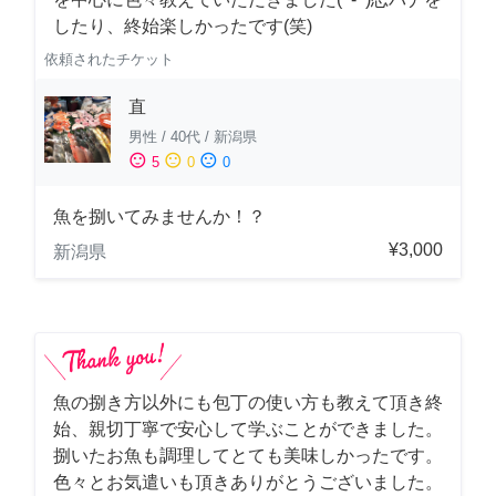
したり、終始楽しかったです(笑)
依頼されたチケット
直
男性
/
40代
/
新潟県
sentiment_satisfied
sentiment_neutral
sentiment_dissatisfied
5
0
0
魚を捌いてみませんか！？
¥3,000
新潟県
魚の捌き方以外にも包丁の使い方も教えて頂き終
始、親切丁寧で安心して学ぶことができました。
捌いたお魚も調理してとても美味しかったです。
色々とお気遣いも頂きありがとうございました。