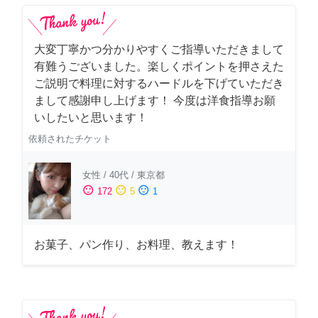
大変丁寧かつ分かりやすくご指導いただきまして
有難うございました。楽しくポイントを押さえた
ご説明で料理に対するハードルを下げていただき
まして感謝申し上げます！ 今度は洋食指導お願
いしたいと思います！
依頼されたチケット
女性
/
40代
/
東京都
sentiment_satisfied
sentiment_neutral
sentiment_dissatisfied
172
5
1
お菓子、パン作り、お料理、教えます！