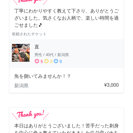
丁寧にわかりやすく教えて下さり、ありがとうご
ざいました。気さくなお人柄で、楽しい時間を過
ごせました🎵
依頼されたチケット
直
男性
/
40代
/
新潟県
sentiment_satisfied
sentiment_neutral
sentiment_dissatisfied
5
0
0
魚を捌いてみませんか！？
¥3,000
新潟県
本日はありがとうございました！苦手だった刺身
を中心に色々教えていただきました(^-^)恋バナを