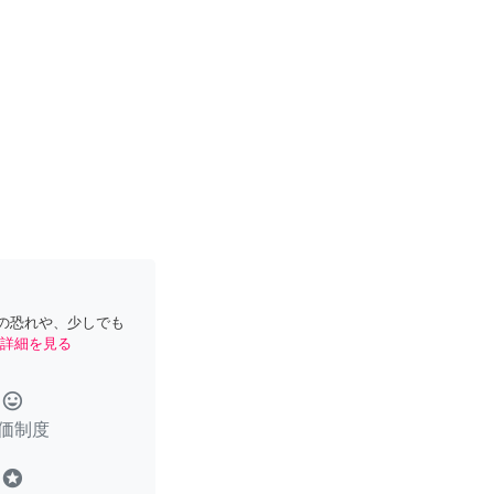
の恐れや、少しでも
詳細を見る
tag_faces
価制度
stars