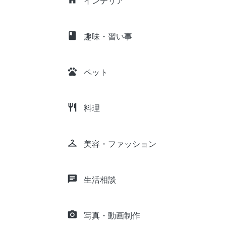
インテリア
class
趣味・習い事
pets
ペット
restaurant
料理
checkroom
美容・ファッション
chat
生活相談
camera_alt
写真・動画制作