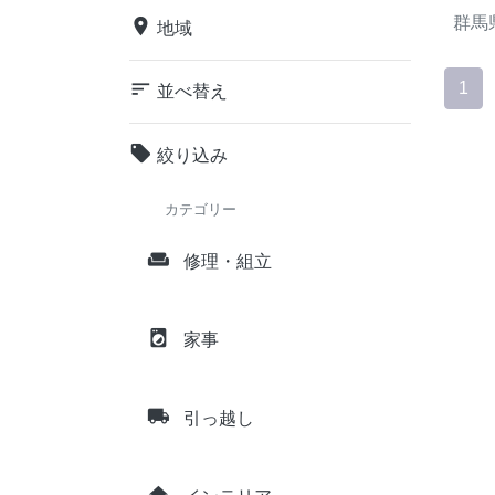
群馬
place
地域
sort
1
並べ替え
local_offer
絞り込み
カテゴリー
weekend
修理・組立
local_laundry_service
家事
local_shipping
引っ越し
home