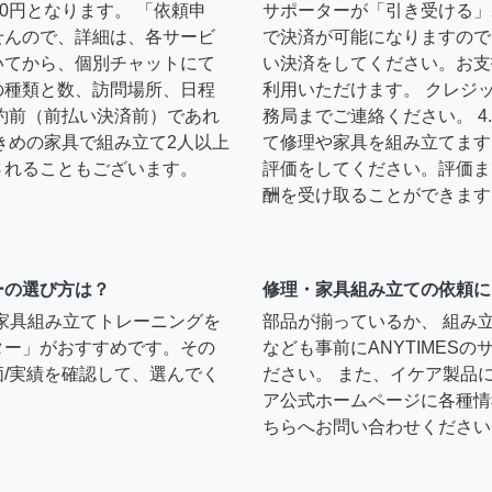
0円となります。 「依頼申
サポーターが「引き受ける」
せんので、詳細は、各サービ
で決済が可能になりますので
いてから、個別チャットにて
い決済をしてください。お支
の種類と数、訪問場所、日程
利用いただけます。 クレジ
約前（前払い決済前）であれ
務局までご連絡ください。 
きめの家具で組み立て2人以上
て修理や家具を組み立てます
されることもございます。
評価をしてください。評価ま
酬を受け取ることができます
ーの選び方は？
修理・家具組み立ての依頼に
）家具組み立てトレーニングを
部品が揃っているか、 組み
ター」がおすすめです。その
なども事前にANYTIMES
/実績を確認して、選んでく
ださい。 また、イケア製品
ア公式ホームページに各種情
ちらへお問い合わせください