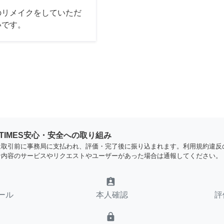
のリメイクをしていただ
いです。
YTIMES安心・安全への取り組み
は取引前に事務局に支払われ、評価・完了後に振り込まれます。利用規約違反
な内容のサービスやリクエストやユーザーがあった場合は通報してください。
assignment_ind
ール
本人確認
評
lock