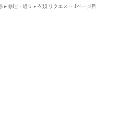
県
▸ 修理・組立
▸ 衣類
リクエスト
1ページ目