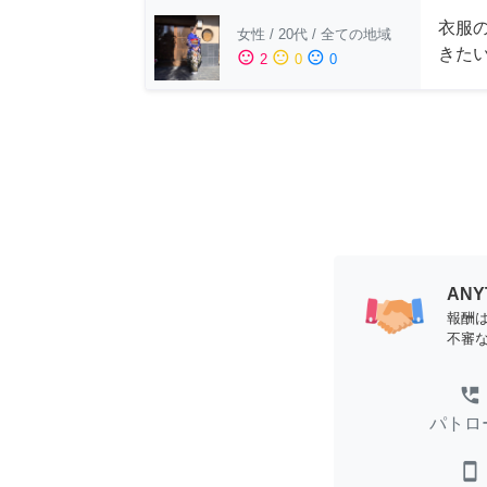
衣服
女性
/
20代
/
全ての地域
きた
sentiment_satisfied
sentiment_neutral
sentiment_dissatisfied
2
0
0
AN
報酬
不審
perm_phone_msg
パトロ
smartphone