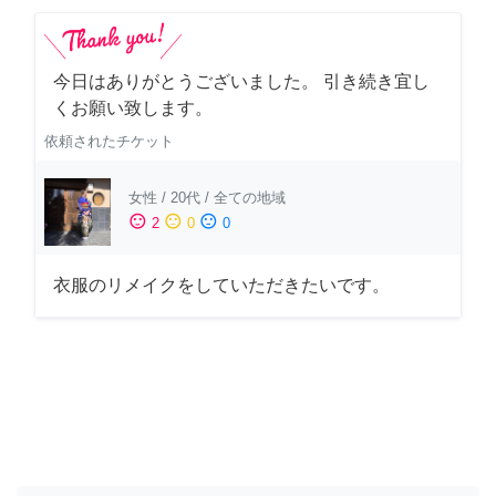
今日はありがとうございました。 引き続き宜し
くお願い致します。
依頼されたチケット
女性
/
20代
/
全ての地域
sentiment_satisfied
sentiment_neutral
sentiment_dissatisfied
2
0
0
衣服のリメイクをしていただきたいです。