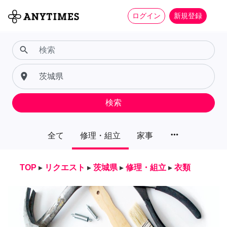
ログイン
新規登録
search
place
検索
more_horiz
全て
修理・組立
家事
TOP
▸
リクエスト
▸
茨城県
▸
修理・組立
▸
衣類