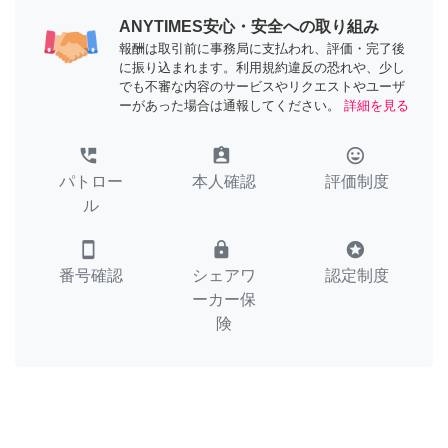
ANYTIMES安心・安全への取り組み
報酬は取引前に事務局に支払われ、評価・完了後
に振り込まれます。利用規約違反の恐れや、少し
でも不審な内容のサービスやリクエストやユーザ
ーがあった場合は通報してください。
詳細を見る
perm_phone_msg
assignment_ind
tag_faces
パトロー
本人確認
評価制度
ル
smartphone
lock
stars
番号確認
シェアワ
認定制度
ーカー保
険