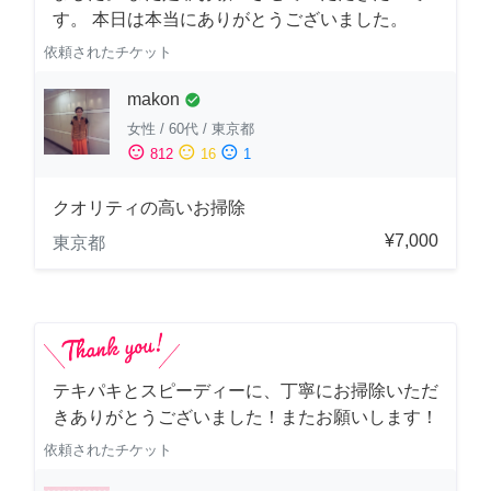
す。 本日は本当にありがとうございました。
依頼されたチケット
makon
check_circle
女性
/
60代
/
東京都
sentiment_satisfied
sentiment_neutral
sentiment_dissatisfied
812
16
1
クオリティの高いお掃除
¥7,000
東京都
テキパキとスピーディーに、丁寧にお掃除いただ
きありがとうございました！またお願いします！
依頼されたチケット