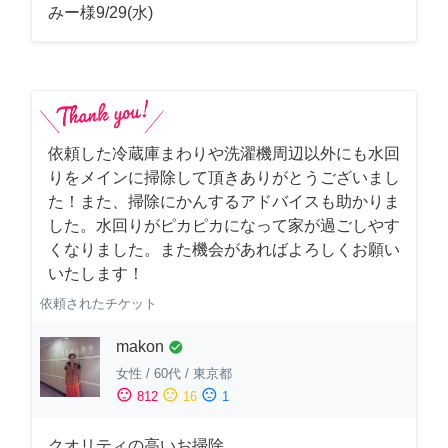
みー様9/29(水)
依頼した冷蔵庫まわりや洗濯機周辺以外にも水回
りをメインに掃除して頂きありがとうございまし
た！また、掃除にかんするアドバイスも助かりま
した。水回りがピカピカになって家が過ごしやす
くなりました。また機会があればよろしくお願い
いたします！
依頼されたチケット
makon
check_circle
女性
/
60代
/
東京都
sentiment_satisfied
sentiment_neutral
sentiment_dissatisfied
812
16
1
クオリティの高いお掃除