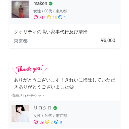
makon
check_circle
女性
/
60代
/
東京都
sentiment_satisfied
sentiment_neutral
sentiment_dissatisfied
812
16
1
クオリティの高い家事代行及び清掃
¥6,000
東京都
ありがとうございます！きれいに掃除していただ
きありがとうございました😊
依頼されたチケット
リロクロ
check_circle
女性
/
40代
/
東京都
sentiment_satisfied
sentiment_neutral
sentiment_dissatisfied
59
2
0