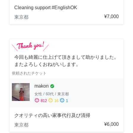
Cleaning support #EnglishOK
¥7,000
東京都
今回も綺麗に仕上げて頂きまして助かりました。
またよろしくおねがいします。
依頼されたチケット
makon
check_circle
女性
/
60代
/
東京都
sentiment_satisfied
sentiment_neutral
sentiment_dissatisfied
812
16
1
クオリティの高い家事代行及び清掃
¥6,000
東京都