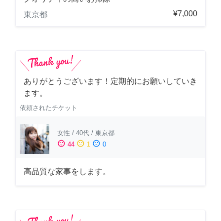
¥7,000
東京都
ありがとうございます！定期的にお願いしていき
ます。
依頼されたチケット
女性
/
40代
/
東京都
sentiment_satisfied
sentiment_neutral
sentiment_dissatisfied
44
1
0
高品質な家事をします。