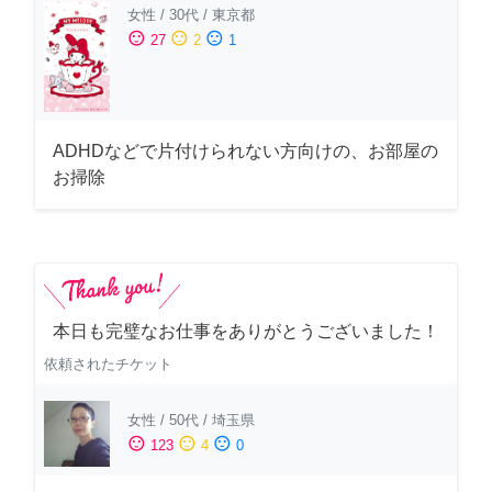
女性
/
30代
/
東京都
sentiment_satisfied
sentiment_neutral
sentiment_dissatisfied
27
2
1
ADHDなどで片付けられない方向けの、お部屋の
お掃除
本日も完璧なお仕事をありがとうございました！
依頼されたチケット
女性
/
50代
/
埼玉県
sentiment_satisfied
sentiment_neutral
sentiment_dissatisfied
123
4
0