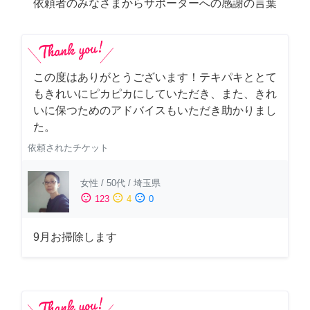
依頼者のみなさまからサポーターへの感謝の言葉
この度はありがとうございます！テキパキととて
もきれいにピカピカにしていただき、また、きれ
いに保つためのアドバイスもいただき助かりまし
た。
依頼されたチケット
女性
/
50代
/
埼玉県
sentiment_satisfied
sentiment_neutral
sentiment_dissatisfied
123
4
0
9月お掃除します