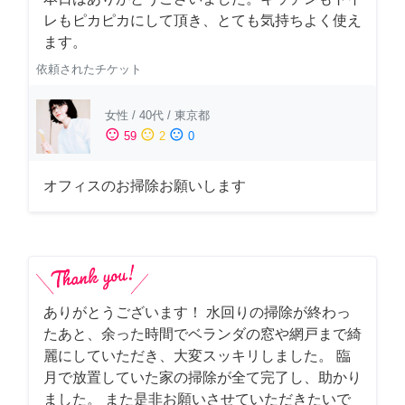
レもピカピカにして頂き、とても気持ちよく使え
ます。
依頼されたチケット
女性
/
40代
/
東京都
sentiment_satisfied
sentiment_neutral
sentiment_dissatisfied
59
2
0
オフィスのお掃除お願いします
ありがとうございます！ 水回りの掃除が終わっ
たあと、余った時間でベランダの窓や網戸まで綺
麗にしていただき、大変スッキリしました。 臨
月で放置していた家の掃除が全て完了し、助かり
ました。 また是非お願いさせていただきたいで