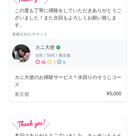
この度も丁寧に掃除をしていただきありがとうご
ざいました！また次回もよろしくお願い致しま
す。
依頼されたチケット
カニ大使
check_circle
女性
/
50代
/
東京都
sentiment_satisfied
sentiment_neutral
sentiment_dissatisfied
95
3
0
カニ大使のお掃除サービス＊水回りのそうじコー
ス
¥5,000
東京都
本日はありがとうございました。キッチンもトイ