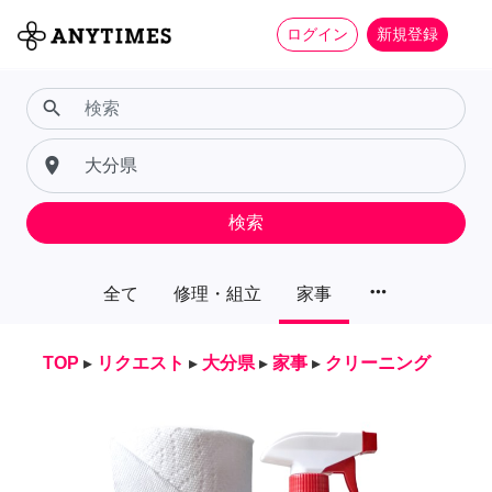
ログイン
新規登録
search
place
検索
more_horiz
全て
修理・組立
家事
TOP
▸
リクエスト
▸
大分県
▸
家事
▸
クリーニング