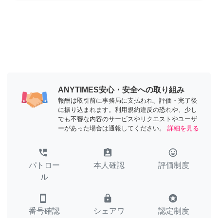
ANYTIMES安心・安全への取り組み
報酬は取引前に事務局に支払われ、評価・完了後
に振り込まれます。利用規約違反の恐れや、少し
でも不審な内容のサービスやリクエストやユーザ
ーがあった場合は通報してください。
詳細を見る
perm_phone_msg
assignment_ind
tag_faces
パトロー
本人確認
評価制度
ル
smartphone
lock
stars
番号確認
シェアワ
認定制度