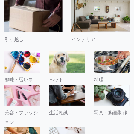
引っ越し
インテリア
趣味・習い事
ペット
料理
美容・ファッシ
生活相談
写真・動画制作
ョン