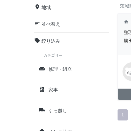
茨城
place
地域
home
sort
並べ替え
整
local_offer
勝
絞り込み
カテゴリー
weekend
修理・組立
local_laundry_service
家事
local_shipping
引っ越し
1
home