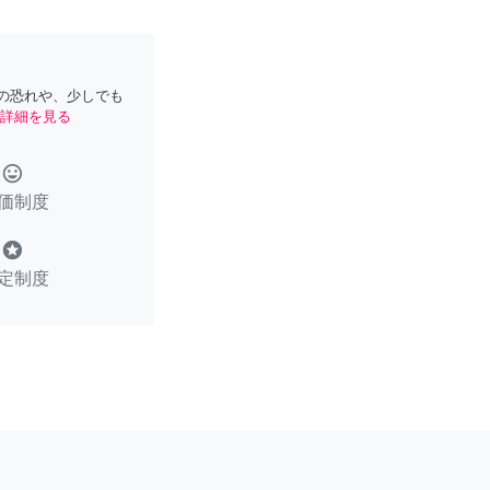
の恐れや、少しでも
詳細を見る
tag_faces
価制度
stars
定制度