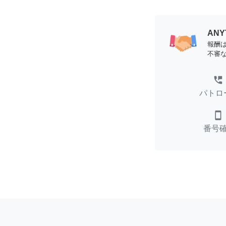
AN
報酬
不審
perm_phone_msg
パトロ
smartphone
番号