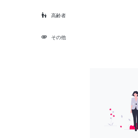
escalator_warning
高齢者
attachment
その他