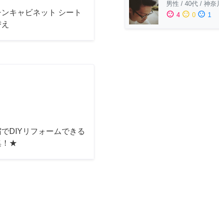
男性
/
40代
/
神奈
チンキャビネット シート
sentiment_satisfied
sentiment_neutral
sentiment_dissatisfied
4
0
1
替え
でDIYリフォームできる
集！★