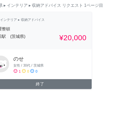
県
▸ インテリア
▸ 収納アドバイス
リクエスト
1ページ目
インテリア
▸ 収納アドバイス
理整頓
¥20,000
田駅 (茨城県)
のせ
女性
/
30代
/
茨城県
sentiment_satisfied
sentiment_neutral
sentiment_dissatisfied
1
0
0
終了