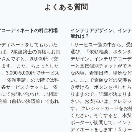
よくある質問
アコーディネートの料金相場
インテリアデザイン、インテ
流れは？
ーディネートをしてもらいた
1.サービス一覧の中から、
えば、2級建築士の資格もお持
選び、「依頼相談」ボタンを
んですと、20,000円（交
デザイン、インテリアコーデ
ます。 また、ちょっとした
ーと直接個別チャットができ
,000-5,000円でサービス
な内容、希望日時、場所など
 「依頼申請」の段階では料
い。ここで金額などの交渉も
、各サービスチケットに「依
き受ける」ボタンを押したら
トにてお問い合わせ、ご相談
りますので、詳細が決まりま
約前（前払い決済前）であれ
さい。お支払いは、クレジッ
す。 クレジットカードをお
ください。そうすると、本契
ポーターが訪問して、インテ
ディネートをします！ 5.