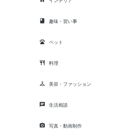
インテリア
class
趣味・習い事
pets
ペット
restaurant
料理
checkroom
美容・ファッション
chat
生活相談
camera_alt
写真・動画制作