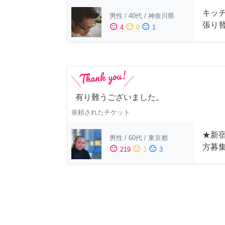
キッ
男性
/
40代
/
神奈川県
張り
sentiment_satisfied
sentiment_neutral
sentiment_dissatisfied
4
0
1
有り難うございました。
依頼されたチケット
★新宿
男性
/
60代
/
東京都
方募
sentiment_satisfied
sentiment_neutral
sentiment_dissatisfied
219
1
3