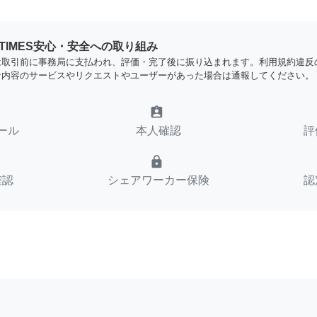
YTIMES安心・安全への取り組み
は取引前に事務局に支払われ、評価・完了後に振り込まれます。利用規約違反
な内容のサービスやリクエストやユーザーがあった場合は通報してください。
assignment_ind
ール
本人確認
評
lock
確認
シェアワーカー保険
認