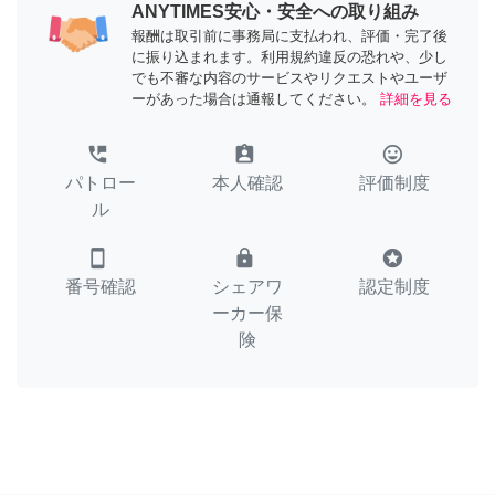
ANYTIMES安心・安全への取り組み
報酬は取引前に事務局に支払われ、評価・完了後
に振り込まれます。利用規約違反の恐れや、少し
でも不審な内容のサービスやリクエストやユーザ
ーがあった場合は通報してください。
詳細を見る
perm_phone_msg
assignment_ind
tag_faces
パトロー
本人確認
評価制度
ル
smartphone
lock
stars
番号確認
シェアワ
認定制度
ーカー保
険