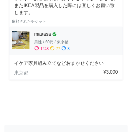
またIKEA製品を購入した際には宜しくお願い致
します。
依頼されたチケット
maaasa
check_circle
男性
/
60代
/
東京都
sentiment_satisfied
sentiment_neutral
sentiment_dissatisfied
1248
77
3
イケア家具組み立てなどおまかせください
¥3,000
東京都