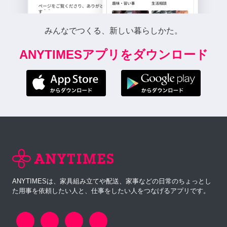
みんなでつくる、新しい暮らしかた。
ANYTIMESアプリをダウンロード
ANYTIMESは、家具組み立てや配送、家事などの日常のちょっとし
た用事を依頼したい人と、仕事をしたい人をつなげるアプリです。