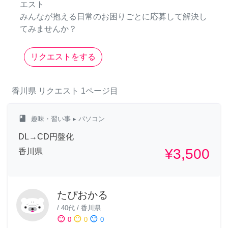
エスト
みんなが抱える日常のお困りごとに応募して解決し
てみませんか？
リクエストをする
香川県
リクエスト
1ページ目
class
趣味・習い事
▸ パソコン
DL→CD円盤化
¥3,500
香川県
たぴおかる
/
40代
/
香川県
sentiment_satisfied
sentiment_neutral
sentiment_dissatisfied
0
0
0