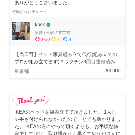
ありがとうございました。
依頼されたチケット
knsk
check_circle
男性
/
50代
/
東京都
sentiment_satisfied
sentiment_neutral
sentiment_dissatisfied
1670
49
4
【当日可】イケア家具組み立て代行(組み立ての
プロが組み立てます)＊ワクチン3回目接種済み
¥3,000
東京都
IKEAのベッドを組み立てて頂きました。 1人じ
ゃ手も付けられなかったので、とても助かりまし
た。 IKEAの方にやって頂くよりも、お手頃な値
段でして頂け、取り掛かりも早くてやりがさんに