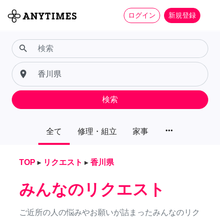
ログイン
新規登録
search
place
検索
more_horiz
全て
修理・組立
家事
TOP
▸
リクエスト
▸
香川県
みんなのリクエスト
ご近所の人の悩みやお願いが詰まったみんなのリク