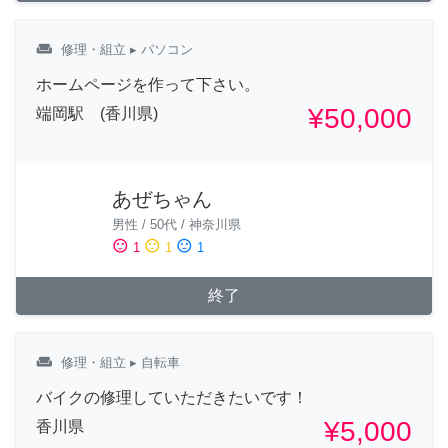
weekend
修理・組立
▸ パソコン
ホームページを作って下さい。
¥50,000
端岡駅 (香川県)
あぜちゃん
男性
/
50代
/
神奈川県
sentiment_satisfied
sentiment_neutral
sentiment_dissatisfied
1
1
1
終了
weekend
修理・組立
▸ 自転車
バイクの修理していただきたいです！
¥5,000
香川県