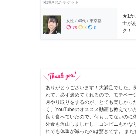
依頼されたチケット
★1か
女性
/
40代
/
東京都
士が
sentiment_satisfied
sentiment_neutral
sentiment_dissatisfied
76
3
0
ク！
ありがとうございます！大満足でした。
れて、必ず褒めてくれるので、モチベー
月やり取りをするのが、とても楽しかっ
く、YouTubeのオススメ動画も教えて
良く食べていたので、何もしてないのに
外食も沢山しましたし、コンビニもかな
れでも体重が減ったのは驚きです。 また