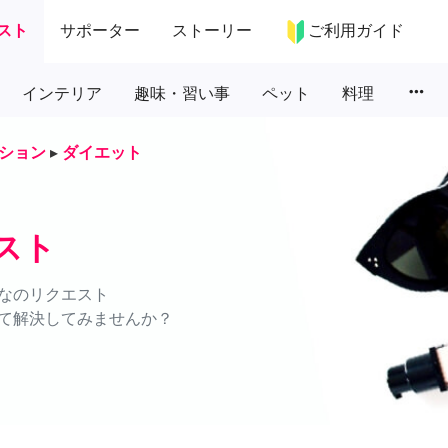
スト
サポーター
ストーリー
ご利用ガイド
more_horiz
インテリア
趣味・習い事
ペット
料理
ション
▸
ダイエット
スト
なのリクエスト
て解決してみませんか？