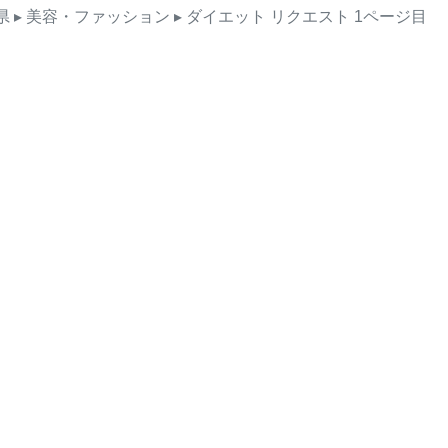
県
▸ 美容・ファッション
▸ ダイエット
リクエスト
1ページ目