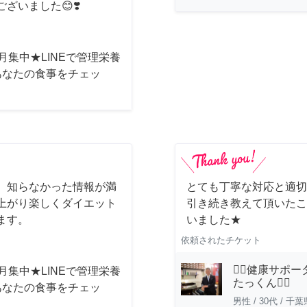
ざいました😊❣️
月集中★LINEで管理栄養
あなたの食事をチェッ
 知らなかった情報が満
とても丁寧な対応と適切
上がり楽しくダイエット
引き続き教えて頂いたこ
ます。
いました★
依頼されたチケット
🏋️‍♂️健康サ
月集中★LINEで管理栄養
たっくん🏋️‍♂️
あなたの食事をチェッ
男性
/
30代
/
千葉