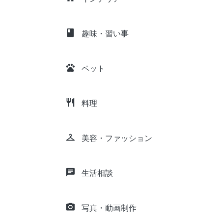
class
趣味・習い事
pets
ペット
restaurant
料理
checkroom
美容・ファッション
chat
生活相談
camera_alt
写真・動画制作