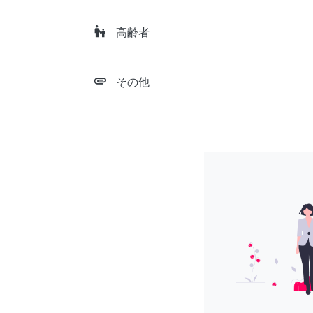
escalator_warning
高齢者
attachment
その他