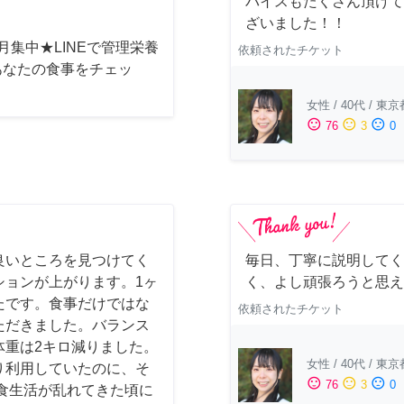
バイスもたくさん頂けて
ざいました！！
月集中★LINEで管理栄養
依頼されたチケット
あなたの食事をチェッ
女性
/
40代
/
東京
sentiment_satisfied
sentiment_neutral
sentiment_dissatisfied
76
3
0
良いところを見つけてく
毎日、丁寧に説明してく
ションが上がります。1ヶ
く、よし頑張ろうと思え
たです。食事だけではな
依頼されたチケット
いただきました。バランス
体重は2キロ減りました。
女性
/
40代
/
東京
り利用していたのに、そ
sentiment_satisfied
sentiment_neutral
sentiment_dissatisfied
76
3
0
食生活が乱れてきた頃に