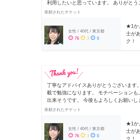
利用したいと思っています。 ありがとうご
依頼されたチケット
★1か
女性
/
40代
/
東京都
士が
sentiment_satisfied
sentiment_neutral
sentiment_dissatisfied
76
3
0
ク！
丁寧なアドバイスありがとうございます。
載で勉強になります。 モチベーションも
出来そうです。 今後もよろしくお願いし
依頼されたチケット
★1か
女性
/
40代
/
東京都
士が
sentiment_satisfied
sentiment_neutral
sentiment_dissatisfied
76
3
0
ク！