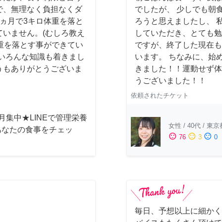
で、無理なく負担なくダ
でしたが、 少しでも朝
ヵ月で3キロ体重を落と
ろうと思えましたし、 
いません。(むしろ教え
していただき、とても勉
重を落とす事ができてい
ですが、終了した現在も
いろんな知識も着きまし
います。 ちなみに、始め
うもありがとうございま
きました！！運動せず体
うございました！！
依頼されたチケット
月集中★LINEで管理栄養
女性
/
40代
/
東京
あなたの食事をチェッ
sentiment_satisfied
sentiment_neutral
sentiment_dissatisfied
76
3
0
毎日、予想以上に細かく