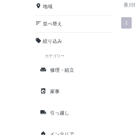
香川
place
地域
sort
1
並べ替え
local_offer
絞り込み
カテゴリー
weekend
修理・組立
local_laundry_service
家事
local_shipping
引っ越し
home
インテリア