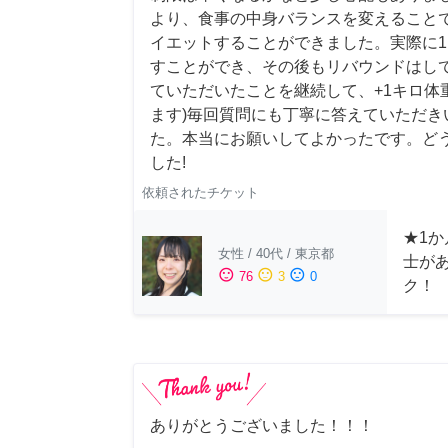
より、食事の中身バランスを変えること
イエットすることができました。実際に1
すことができ、その後もリバウンドはして
ていただいたことを継続して、+1キロ体
ます)毎回質問にも丁寧に答えていただき
た。本当にお願いしてよかったです。ど
した!
依頼されたチケット
★1か
女性
/
40代
/
東京都
士が
sentiment_satisfied
sentiment_neutral
sentiment_dissatisfied
76
3
0
ク！
ありがとうございました！！！