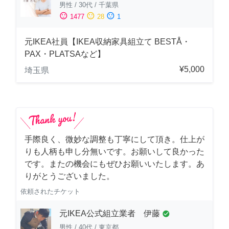
男性
/
30代
/
千葉県
sentiment_satisfied
sentiment_neutral
sentiment_dissatisfied
1477
28
1
元IKEA社員【IKEA収納家具組立て BESTÅ・
PAX・PLATSAなど】
¥5,000
埼玉県
手際良く、微妙な調整も丁寧にして頂き。仕上が
りも人柄も申し分無いです。お願いして良かった
です。またの機会にもぜひお願いいたします。あ
りがとうございました。
依頼されたチケット
元IKEA公式組立業者 伊藤
check_circle
男性
/
40代
/
東京都