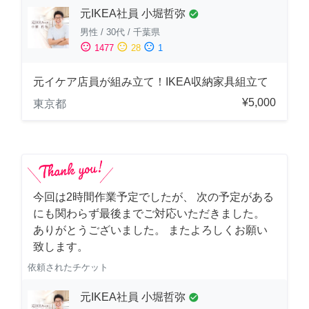
元IKEA社員 小堀哲弥
check_circle
男性
/
30代
/
千葉県
sentiment_satisfied
sentiment_neutral
sentiment_dissatisfied
1477
28
1
元イケア店員が組み立て！IKEA収納家具組立て
¥5,000
東京都
今回は2時間作業予定でしたが、 次の予定がある
にも関わらず最後までご対応いただきました。
ありがとうございました。 またよろしくお願い
致します。
依頼されたチケット
元IKEA社員 小堀哲弥
check_circle