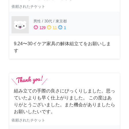
依頼されたチケット
男性
/
30代
/
東京都
sentiment_satisfied
sentiment_neutral
sentiment_dissatisfied
129
11
1
9.24〜30イケア家具の解体組立てをお願いしま
す
組み立ての手際の良さにびっくりしました。思っ
ていたよりも早く仕上がりました。 この度はあ
りがとうございました。また機会がありましたら
お願いしたいです。
依頼されたチケット