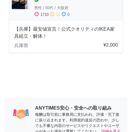
check_circle
男性
/
50代
/
大阪府
sentiment_satisfied
sentiment_neutral
sentiment_dissatisfied
1710
11
0
【兵庫】最安値宣言！公式クオリティのIKEA家
具組立・解体！
¥2,000
兵庫県
ANYTIMES安心・安全への取り組み
報酬は取引前に事務局に支払われ、評価・完了後
に振り込まれます。利用規約違反の恐れや、少し
でも不審な内容のサービスやリクエストやユーザ
ーがあった場合は通報してください。
詳細を見る