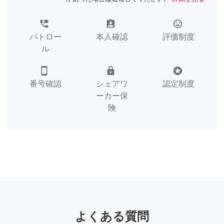
perm_phone_msg
assignment_ind
tag_faces
パトロー
本人確認
評価制度
ル
smartphone
lock
stars
番号確認
シェアワ
認定制度
ーカー保
険
よくある質問