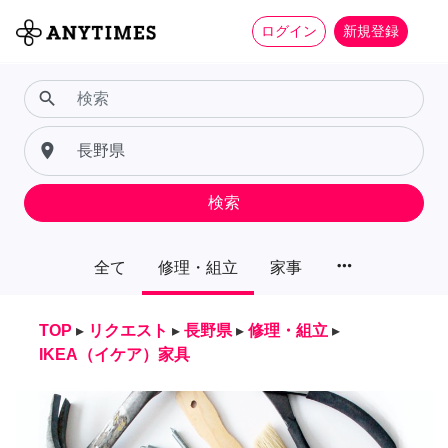
ログイン
新規登録
search
place
検索
more_horiz
全て
修理・組立
家事
TOP
▸
リクエスト
▸
長野県
▸
修理・組立
▸
IKEA（イケア）家具