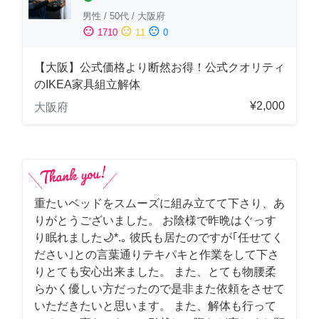
男性
/
50代
/
大阪府
sentiment_satisfied
sentiment_neutral
sentiment_dissatisfied
1710
11
0
【大阪】公式価格より断然お得！公式クオリティ
のIKEA家具組立解体
¥2,000
大阪府
重たいベッドをスムーズに組み立てて下さり、あ
りがとうございました。 お陰様で昨晩はぐっす
り眠れました🌙*.｡ 彼氏も居たのですが｢任せてく
ださい｣との言葉通りテキパキと作業をして下さ
りとても安心出来ました。 また、とても物腰柔
らかく優しい方だったので是非また依頼をさせて
いただきたいと思います。 また、解体も行って