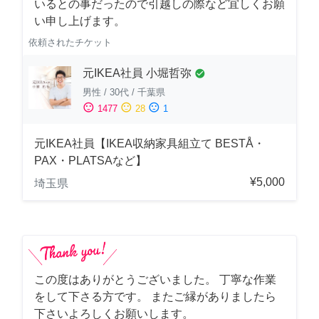
いるとの事だったので引越しの際など宜しくお願
い申し上げます。
依頼されたチケット
元IKEA社員 小堀哲弥
check_circle
男性
/
30代
/
千葉県
sentiment_satisfied
sentiment_neutral
sentiment_dissatisfied
1477
28
1
元IKEA社員【IKEA収納家具組立て BESTÅ・
PAX・PLATSAなど】
¥5,000
埼玉県
この度はありがとうございました。 丁寧な作業
をして下さる方です。 またご縁がありましたら
下さいよろしくお願いします。