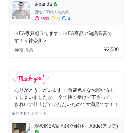
a-panda
check_circle
男性
/
30代
/
東京都
sentiment_satisfied
sentiment_neutral
sentiment_dissatisfied
1803
87
4
IKEA家具組立てます！IKEA商品の知識豊富で
す！＜神奈川＞
¥2,500
神奈川県
ありがとうございます！ 急遽色んなお願いをし
てしまいましたが、 全て快く受けて下さって、
きれいに仕上げていただいたので大満足です！！
依頼されたチケット
現役IKEA家具組立/解体 Adde(アッデ)
check_circle