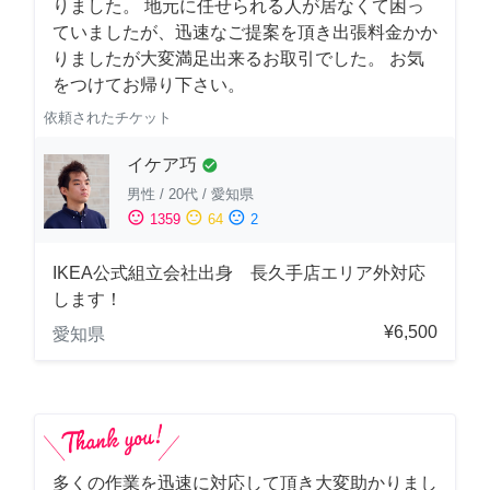
りました。 地元に任せられる人が居なくて困っ
ていましたが、迅速なご提案を頂き出張料金かか
りましたが大変満足出来るお取引でした。 お気
をつけてお帰り下さい。
依頼されたチケット
イケア巧
check_circle
男性
/
20代
/
愛知県
sentiment_satisfied
sentiment_neutral
sentiment_dissatisfied
1359
64
2
IKEA公式組立会社出身 長久手店エリア外対応
します！
¥6,500
愛知県
多くの作業を迅速に対応して頂き大変助かりまし