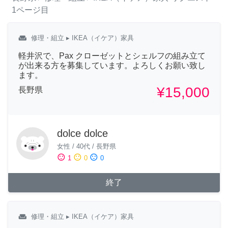
1ページ目
weekend
修理・組立
▸ IKEA（イケア）家具
軽井沢で、Pax クローゼットとシェルフの組み立て
が出来る方を募集しています。よろしくお願い致し
ます。
¥15,000
長野県
dolce dolce
女性
/
40代
/
長野県
sentiment_satisfied
sentiment_neutral
sentiment_dissatisfied
1
0
0
終了
weekend
修理・組立
▸ IKEA（イケア）家具