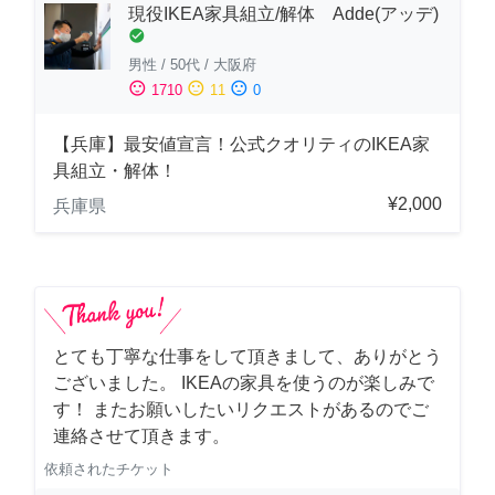
現役IKEA家具組立/解体 Adde(アッデ)
check_circle
男性
/
50代
/
大阪府
sentiment_satisfied
sentiment_neutral
sentiment_dissatisfied
1710
11
0
【兵庫】最安値宣言！公式クオリティのIKEA家
具組立・解体！
¥2,000
兵庫県
とても丁寧な仕事をして頂きまして、ありがとう
ございました。 IKEAの家具を使うのが楽しみで
す！ またお願いしたいリクエストがあるのでご
連絡させて頂きます。
依頼されたチケット