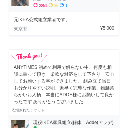
sentiment_satisfied
sentiment_neutral
sentiment_dissatisfied
2251
26
1
元IKEA公式組立業者です。
¥5,000
東京都
ANYTIMES 初めて利用で解らない中、何度も相
談に乗って頂き 柔軟な対応をして下さり 安心
してお願いする事ができました。 組み立て当日
も分かりやすい説明、素早く完璧な作業、物腰柔
らかいお人柄 本当にADDE様にお願いして良か
ったです ありがとうございました
依頼されたチケット
現役IKEA家具組立/解体 Adde(アッデ)