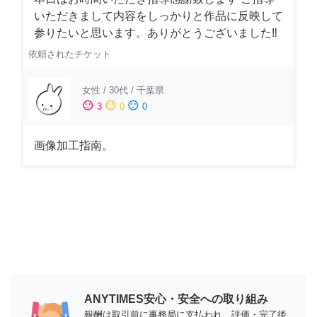
いただきまして内容をしっかりと作品に反映して
参りたいと思います。ありがとうございました‼️
依頼されたチケット
女性
/
30代
/
千葉県
sentiment_satisfied
sentiment_neutral
sentiment_dissatisfied
3
0
0
画像加工指南。
ANYTIMES安心・安全への取り組み
報酬は取引前に事務局に支払われ、評価・完了後