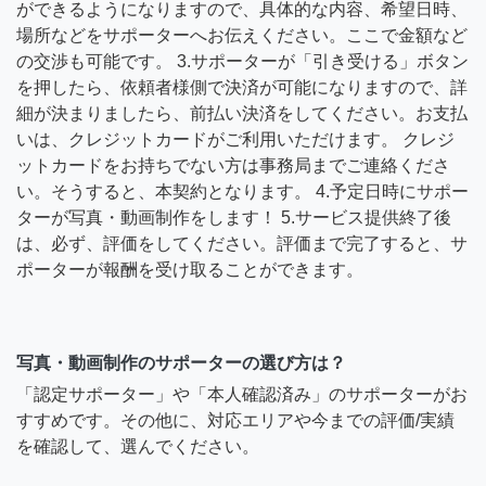
ができるようになりますので、具体的な内容、希望日時、
場所などをサポーターへお伝えください。ここで金額など
の交渉も可能です。 3.サポーターが「引き受ける」ボタン
を押したら、依頼者様側で決済が可能になりますので、詳
細が決まりましたら、前払い決済をしてください。お支払
いは、クレジットカードがご利用いただけます。 クレジ
ットカードをお持ちでない方は事務局までご連絡くださ
い。そうすると、本契約となります。 4.予定日時にサポー
ターが写真・動画制作をします！ 5.サービス提供終了後
は、必ず、評価をしてください。評価まで完了すると、サ
ポーターが報酬を受け取ることができます。
写真・動画制作のサポーターの選び方は？
「認定サポーター」や「本人確認済み」のサポーターがお
すすめです。その他に、対応エリアや今までの評価/実績
を確認して、選んでください。