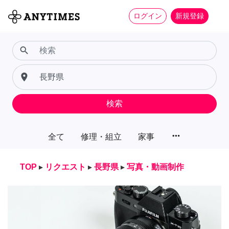
ログイン
新規登録
search
place
検索
more_horiz
全て
修理・組立
家事
TOP
▸
リクエスト
▸
長野県
▸
写真・動画制作