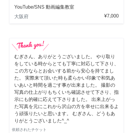
YouTube/SNS 動画編集教室
¥7,000
大阪府
むぎさん、ありがとうございました。 やり取り
をしている時からとても丁寧に対応して下さり、
この方ならとお会いする前から安心を持てまし
た。 実際来て頂いた時も柔らかい印象で和気あ
いあいと時間を過ごす事が出来ました。 撮影の
写真の仕上がりもちくいち確認させて下さり、指
示にも的確に応えて下さりました。 出来上がっ
た写真を元にこれから沢山の方を幸せに出来るよ
う頑張りたいと思います。 むぎさん、どうもあ
りがとうございました^_^
依頼されたチケット