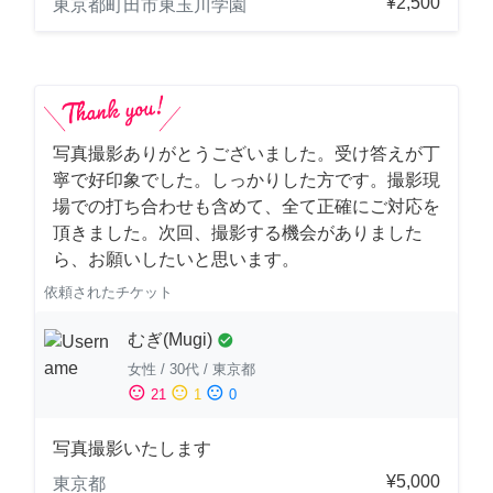
¥2,500
東京都町田市東玉川学園
写真撮影ありがとうございました。受け答えが丁
寧で好印象でした。しっかりした方です。撮影現
場での打ち合わせも含めて、全て正確にご対応を
頂きました。次回、撮影する機会がありました
ら、お願いしたいと思います。
依頼されたチケット
むぎ(Mugi)
check_circle
女性
/
30代
/
東京都
sentiment_satisfied
sentiment_neutral
sentiment_dissatisfied
21
1
0
写真撮影いたします
¥5,000
東京都