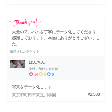
大量のアルバムを丁寧にデータ化してくださり、
感謝しております。本当にありがとうございまし
た。
依頼されたチケット
ぽんちん
女性
/
30代
/
東京都
sentiment_satisfied
sentiment_neutral
sentiment_dissatisfied
14
0
0
写真をデータ化します！
¥2,500
東京都町田市東玉川学園