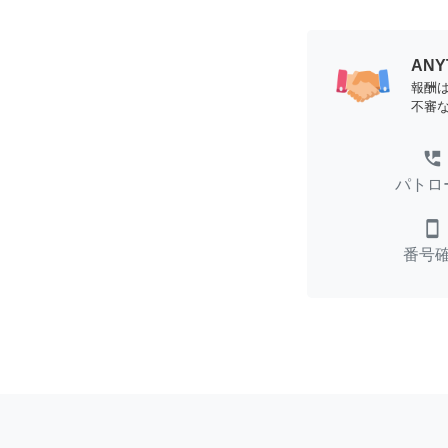
AN
報酬
不審
perm_phone_msg
パトロ
smartphone
番号