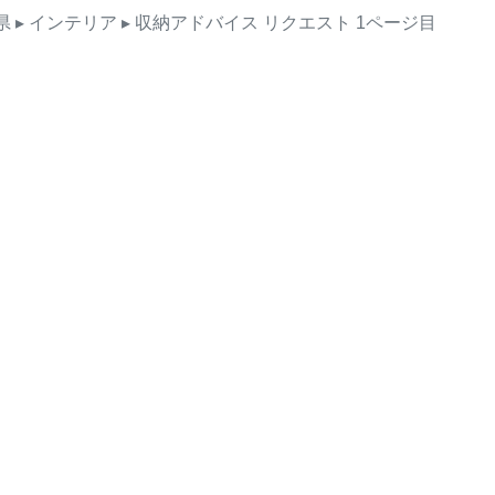
県
▸ インテリア
▸ 収納アドバイス
リクエスト
1ページ目