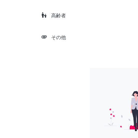
escalator_warning
高齢者
attachment
その他