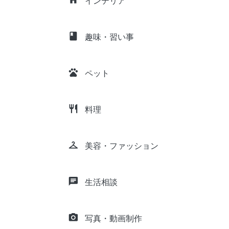
インテリア
class
趣味・習い事
pets
ペット
restaurant
料理
checkroom
美容・ファッション
chat
生活相談
camera_alt
写真・動画制作