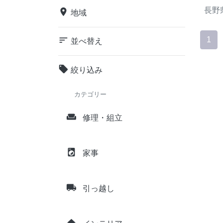
長野
place
地域
sort
1
並べ替え
local_offer
絞り込み
カテゴリー
weekend
修理・組立
local_laundry_service
家事
local_shipping
引っ越し
home