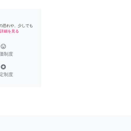
の恐れや、少しでも
詳細を見る
tag_faces
価制度
stars
定制度