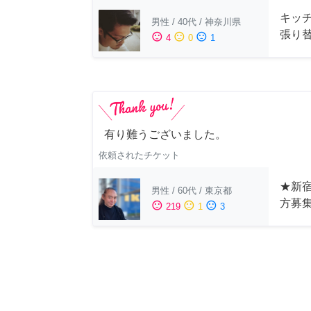
キッ
男性
/
40代
/
神奈川県
張り
sentiment_satisfied
sentiment_neutral
sentiment_dissatisfied
4
0
1
有り難うございました。
依頼されたチケット
★新宿
男性
/
60代
/
東京都
方募
sentiment_satisfied
sentiment_neutral
sentiment_dissatisfied
219
1
3