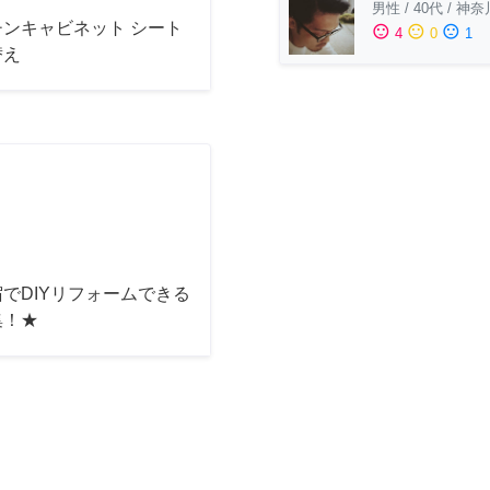
男性
/
40代
/
神奈
チンキャビネット シート
sentiment_satisfied
sentiment_neutral
sentiment_dissatisfied
4
0
1
替え
でDIYリフォームできる
集！★