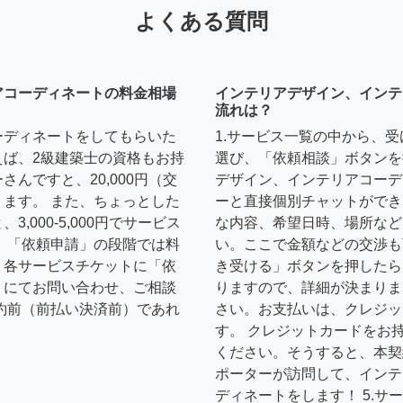
よくある質問
アコーディネートの料金相場
インテリアデザイン、インテ
流れは？
ーディネートをしてもらいた
1.サービス一覧の中から、
えば、2級建築士の資格もお持
選び、「依頼相談」ボタンを
んですと、20,000円（交
デザイン、インテリアコーデ
ます。 また、ちょっとした
ーと直接個別チャットができ
,000-5,000円でサービス
な内容、希望日時、場所など
 「依頼申請」の段階では料
い。ここで金額などの交渉も
、各サービスチケットに「依
き受ける」ボタンを押したら
トにてお問い合わせ、ご相談
りますので、詳細が決まりま
約前（前払い決済前）であれ
さい。お支払いは、クレジッ
す。 クレジットカードをお
ください。そうすると、本契
ポーターが訪問して、インテ
ディネートをします！ 5.