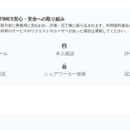
YTIMES安心・安全への取り組み
は取引前に事務局に支払われ、評価・完了後に振り込まれます。利用規約違反
な内容のサービスやリクエストやユーザーがあった場合は通報してください。
assignment_ind
ール
本人確認
評
lock
確認
シェアワーカー保険
認