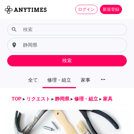
ログイン
新規登録
search
place
検索
more_horiz
全て
修理・組立
家事
TOP
▸
リクエスト
▸
静岡県
▸
修理・組立
▸
家具