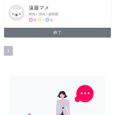
遠藤マメ
男性
/
30代
/
静岡県
sentiment_satisfied
sentiment_neutral
sentiment_dissatisfied
0
0
0
終了
1