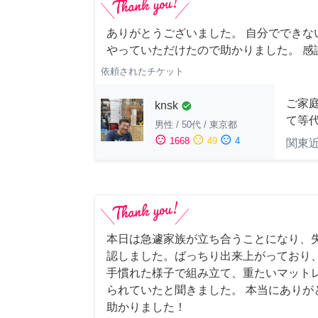
ありがとうございました。 自分でできな
やっていただけたので助かりました。 感
依頼されたチケット
ご家庭
knsk
check_circle
て等
男性
/
50代
/
東京都
sentiment_satisfied
sentiment_neutral
sentiment_dissatisfied
1668
49
4
関東
本日は急遽家族が立ち合うことになり、
認しました。ばっちり出来上がっており
手慣れた様子で組み立て、重たいマット
られていたと聞きました。 本当にありが
助かりました！