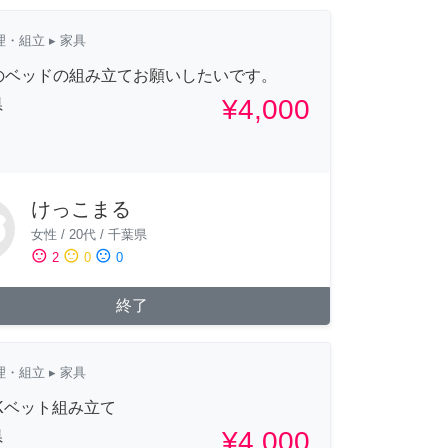
理・組立
▸ 家具
ikのベッドの組み立てお願いしたいです。
¥4,000
県
けっこまる
女性
/
20代
/
千葉県
sentiment_satisfied
sentiment_neutral
sentiment_dissatisfied
2
0
0
終了
理・組立
▸ 家具
IKベット組み立て
¥4,000
県