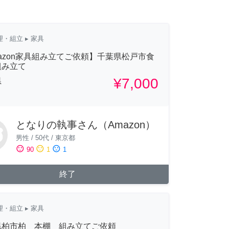
理・組立
▸ 家具
azon家具組み立てご依頼】千葉県松戸市食
組み立て
¥7,000
県
となりの執事さん（Amazon）
男性
/
50代
/
東京都
sentiment_satisfied
sentiment_neutral
sentiment_dissatisfied
90
1
1
終了
理・組立
▸ 家具
県柏市柏 本棚 組み立てご依頼