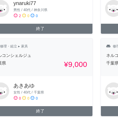
ynaruki77
男性
/
40代
/
神奈川県
sentiment_satisfied
sentiment_neutral
sentiment_dissatisfied
2
0
0
終了
weekend
修理・組立
▸ 家具
修
ルコンシェルジュ
ネル
¥9,000
葉県
千葉
あきあゆ
女性
/
40代
/
千葉県
sentiment_satisfied
sentiment_neutral
sentiment_dissatisfied
0
0
0
終了