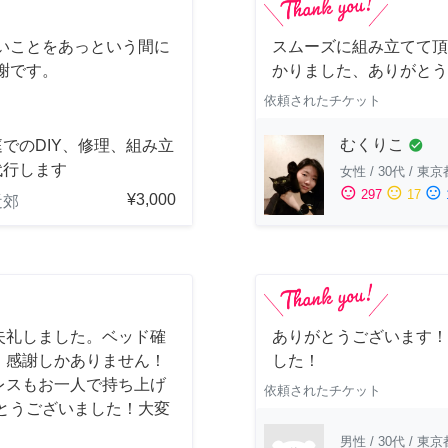
いことをあっという間に
スムーズに組み立てて頂
謝です。
かりました、ありがとう
依頼されたチケット
むくりこ
でのDIY、修理、組み立
check_circle
代行します
女性
/
30代
/
東京
sentiment_satisfied
sentiment_neutral
sentiment_dissatisfied
297
17
¥3,000
近郊
失礼しました。ベッド確
ありがとうございます！
、感謝しかありません！
した！
レスもお一人で持ち上げ
依頼されたチケット
とうございました！大変
男性
/
30代
/
東京