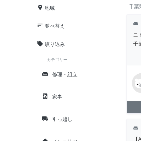
千葉
place
地域
weekend
sort
並べ替え
ニ
local_offer
千
絞り込み
カテゴリー
weekend
修理・組立
local_laundry_service
家事
local_shipping
引っ越し
weekend
【
home