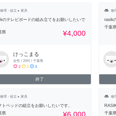
weekend
修理・組立
▸ 家具
修
asikのテレビボードの組み立てをお願いしたいで
ras
。
千葉
¥4,000
葉県
けっこまる
女性
/
20代
/
千葉県
sentiment_satisfied
sentiment_neutral
sentiment_dissatisfied
2
0
0
終了
weekend
修理・組立
▸ 家具
修
フトベッドの組立をお願いしたいです。
RAS
¥6,000
葉県
千葉