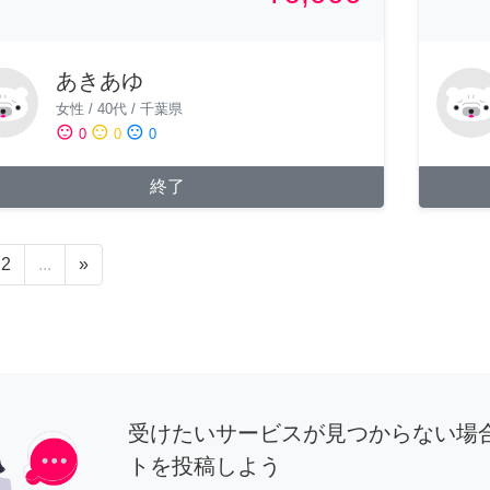
あきあゆ
女性
/
40代
/
千葉県
sentiment_satisfied
sentiment_neutral
sentiment_dissatisfied
0
0
0
終了
2
...
»
受けたいサービスが見つからない場
トを投稿しよう