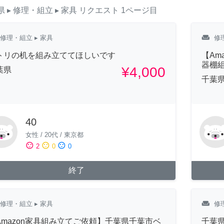
県
▸ 修理・組立
▸ 家具
リクエスト
1ページ目
weekend
修理・組立
▸ 家具
修
トリの机を組み立ててほしいです
【Am
器棚
¥4,000
葉県
千葉
40
女性
/
20代
/
東京都
sentiment_satisfied
sentiment_neutral
sentiment_dissatisfied
2
0
0
終了
weekend
修理・組立
▸ 家具
修
Amazon家具組み立てご依頼】千葉県千葉市ベ
千葉