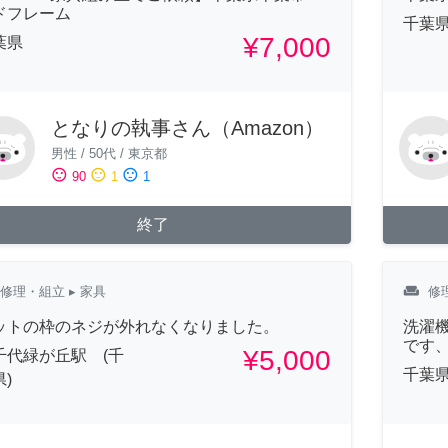
ドフレーム
千葉
¥7,000
葉県
となりの執事さん（Amazon）
男性
/
50代
/
東京都
sentiment_satisfied
sentiment_neutral
sentiment_dissatisfied
90
1
1
終了
weekend
修理・組立
▸ 家具
修
ットの枠のネジが外れなくなりました。
洗濯
です
¥5,000
千代緑が丘駅 (千
千葉
)