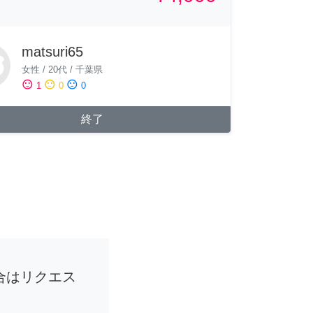
matsuri65
女性
/
20代
/
千葉県
sentiment_satisfied
sentiment_neutral
sentiment_dissatisfied
1
0
0
終了
合はリクエス