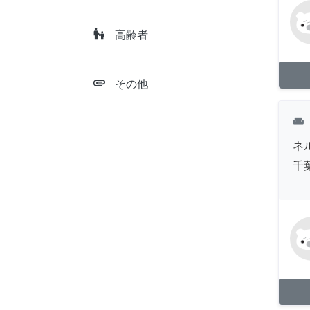
escalator_warning
高齢者
attachment
その他
weekend
ネ
千