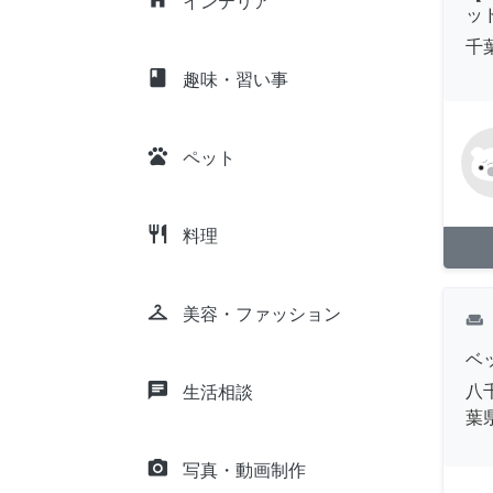
インテリア
ッ
千
class
趣味・習い事
pets
ペット
restaurant
料理
checkroom
美容・ファッション
weekend
ベ
chat
八
生活相談
葉県
camera_alt
写真・動画制作