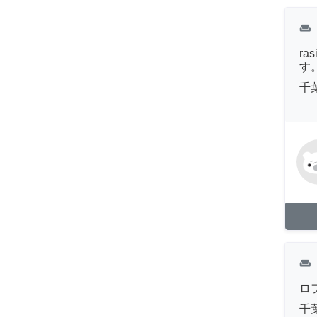
weekend
r
す
千
weekend
ロ
千