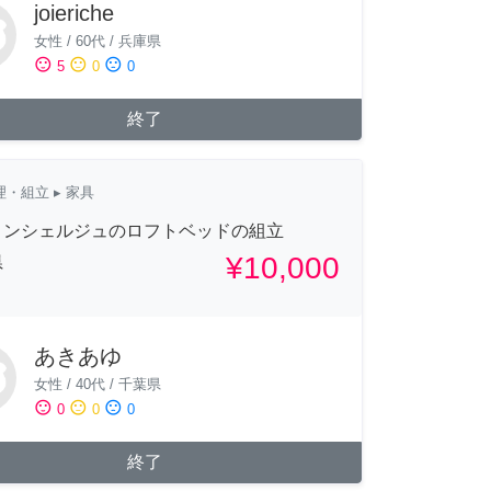
joieriche
女性
/
60代
/
兵庫県
sentiment_satisfied
sentiment_neutral
sentiment_dissatisfied
5
0
0
終了
理・組立
▸ 家具
コンシェルジュのロフトベッドの組立
¥10,000
県
あきあゆ
女性
/
40代
/
千葉県
sentiment_satisfied
sentiment_neutral
sentiment_dissatisfied
0
0
0
終了