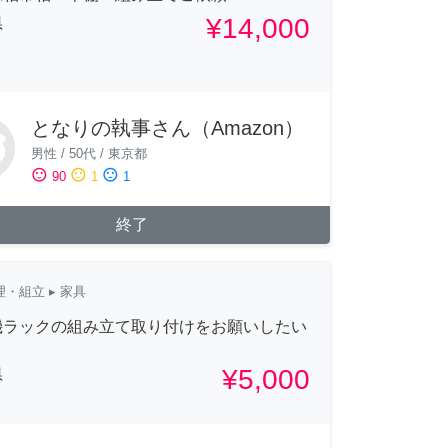
¥14,000
県
となりの執事さん（Amazon）
男性
/
50代
/
東京都
sentiment_satisfied
sentiment_neutral
sentiment_dissatisfied
90
1
1
終了
理・組立
▸ 家具
機ラックの組み立て取り付けをお願いしたい
、
¥5,000
県