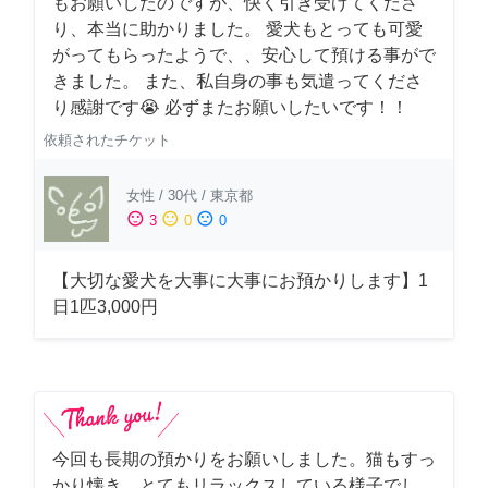
もお願いしたのですが、快く引き受けてくださ
り、本当に助かりました。 愛犬もとっても可愛
がってもらったようで、、安心して預ける事がで
きました。 また、私自身の事も気遣ってくださ
り感謝です😭 必ずまたお願いしたいです！！
依頼されたチケット
女性
/
30代
/
東京都
sentiment_satisfied
sentiment_neutral
sentiment_dissatisfied
3
0
0
【大切な愛犬を大事に大事にお預かりします】1
日1匹3,000円
今回も長期の預かりをお願いしました。猫もすっ
かり懐き、とてもリラックスしている様子でし