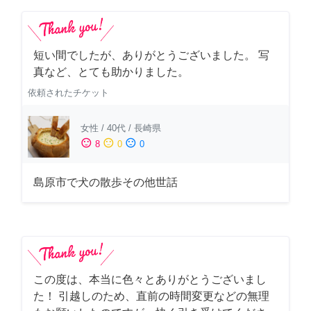
短い間でしたが、ありがとうございました。 写
真など、とても助かりました。
依頼されたチケット
女性
/
40代
/
長崎県
sentiment_satisfied
sentiment_neutral
sentiment_dissatisfied
8
0
0
島原市で犬の散歩その他世話
この度は、本当に色々とありがとうございまし
た！ 引越しのため、直前の時間変更などの無理