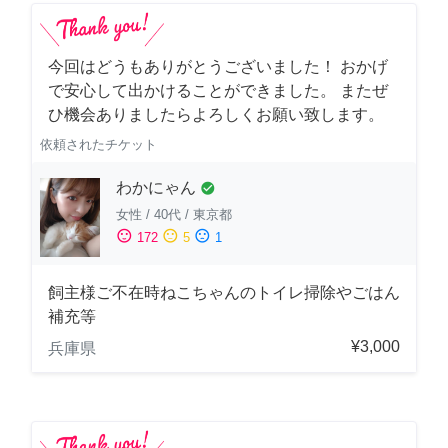
今回はどうもありがとうございました！ おかげ
で安心して出かけることができました。 またぜ
ひ機会ありましたらよろしくお願い致します。
依頼されたチケット
わかにゃん
check_circle
女性
/
40代
/
東京都
sentiment_satisfied
sentiment_neutral
sentiment_dissatisfied
172
5
1
飼主様ご不在時ねこちゃんのトイレ掃除やごはん
補充等
¥3,000
兵庫県