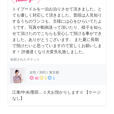
トイプードルを一泊お泊りさせて頂きました。と
ても優しく対応して頂きました。普段は人見知り
するうちのワンコも、主様には心をひらいてたよ
うです。写真や動画送って頂いたり、様子を知ら
せて頂けたのでこちらも安心して預ける事ができ
ました。ありがとうございます。 また夏に長期
で預けたいと思っていますので宜しくお願いしま
す！ 評価遅くなり大変失礼致しました。
依頼されたチケット
女性
/
30代
/
東京都
sentiment_satisfied
sentiment_neutral
sentiment_dissatisfied
42
0
1
江東/中央/墨田…☺︎犬お預かりします☺︎ 【ケージ
なし】