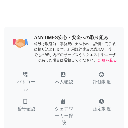
ANYTIMES安心・安全への取り組み
報酬は取引前に事務局に支払われ、評価・完了後
に振り込まれます。利用規約違反の恐れや、少し
でも不審な内容のサービスやリクエストやユーザ
ーがあった場合は通報してください。
詳細を見る
perm_phone_msg
assignment_ind
tag_faces
パトロー
本人確認
評価制度
ル
smartphone
lock
stars
番号確認
シェアワ
認定制度
ーカー保
険