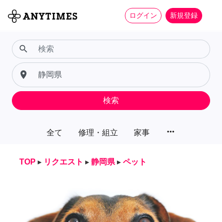
ログイン
新規登録
search
place
検索
more_horiz
全て
修理・組立
家事
TOP
▸
リクエスト
▸
静岡県
▸
ペット