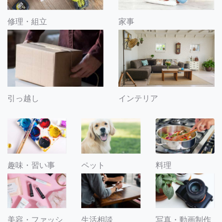
修理・組立
家事
引っ越し
インテリア
趣味・習い事
ペット
料理
美容・ファッシ
生活相談
写真・動画制作