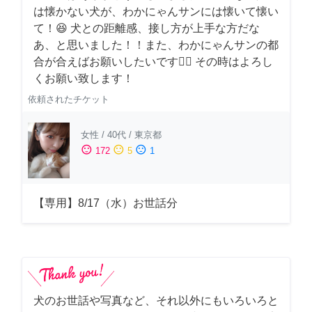
は懐かない犬が、わかにゃんサンには懐いて懐い
て！😆 犬との距離感、接し方が上手な方だな
あ、と思いました！！また、わかにゃんサンの都
合が合えばお願いしたいです🙇‍♂️ その時はよろし
くお願い致します！
依頼されたチケット
女性
/
40代
/
東京都
sentiment_satisfied
sentiment_neutral
sentiment_dissatisfied
172
5
1
【専用】8/17（水）お世話分
犬のお世話や写真など、それ以外にもいろいろと