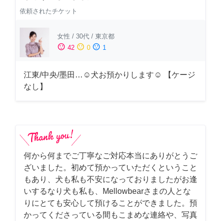
依頼されたチケット
女性
/
30代
/
東京都
sentiment_satisfied
sentiment_neutral
sentiment_dissatisfied
42
0
1
江東/中央/墨田…☺︎犬お預かりします☺︎ 【ケージ
なし】
何から何までご丁寧なご対応本当にありがとうご
ざいました。初めて預かっていただくということ
もあり、犬も私も不安になっておりましたがお逢
いするなり犬も私も、Mellowbearさまの人とな
りにとても安心して預けることができました。預
かってくださっている間もこまめな連絡や、写真