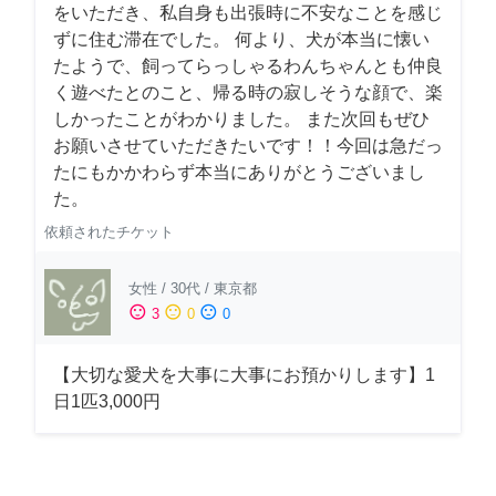
をいただき、私自身も出張時に不安なことを感じ
ずに住む滞在でした。 何より、犬が本当に懐い
たようで、飼ってらっしゃるわんちゃんとも仲良
く遊べたとのこと、帰る時の寂しそうな顔で、楽
しかったことがわかりました。 また次回もぜひ
お願いさせていただきたいです！！今回は急だっ
たにもかかわらず本当にありがとうございまし
た。
依頼されたチケット
女性
/
30代
/
東京都
sentiment_satisfied
sentiment_neutral
sentiment_dissatisfied
3
0
0
【大切な愛犬を大事に大事にお預かりします】1
日1匹3,000円