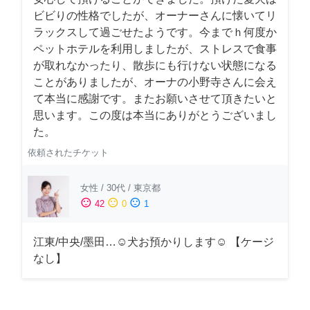
ビビりの性格でしたが、オーナーさんに懐いてリ
ラックスして過ごせたようです。今までｈ何度か
ペットホテルを利用しましたが、ストレスで食事
が取れなかったり、散歩にも行けない状態になる
ことがありましたが、オーナの小野寺さんに会え
て本当に感謝です。またお願いさせて頂きたいと
思います。この度は本当にありがとうございまし
た。
依頼されたチケット
女性
/
30代
/
東京都
sentiment_satisfied
sentiment_neutral
sentiment_dissatisfied
42
0
1
江東/中央/墨田…☺︎犬お預かりします☺︎ 【ケージ
なし】