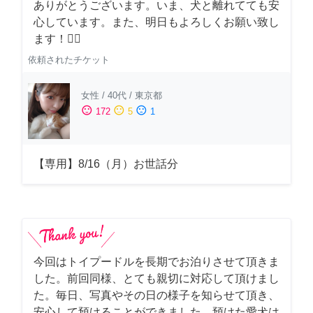
ありがとうございます。いま、犬と離れてても安
心しています。また、明日もよろしくお願い致し
ます！🙇‍♂️
依頼されたチケット
女性
/
40代
/
東京都
sentiment_satisfied
sentiment_neutral
sentiment_dissatisfied
172
5
1
【専用】8/16（月）お世話分
今回はトイプードルを長期でお泊りさせて頂きま
した。前回同様、とても親切に対応して頂けまし
た。毎日、写真やその日の様子を知らせて頂き、
安心して預けることができました。預けた愛犬は