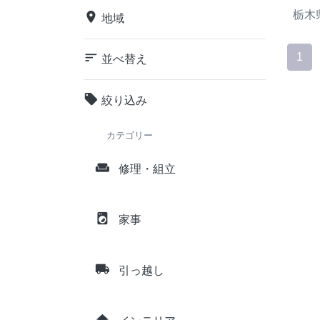
栃木
place
地域
sort
1
並べ替え
local_offer
絞り込み
カテゴリー
weekend
修理・組立
local_laundry_service
家事
local_shipping
引っ越し
home