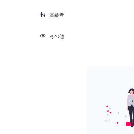
escalator_warning
高齢者
attachment
その他