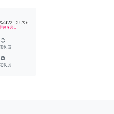
の恐れや、少しでも
詳細を見る
tag_faces
価制度
stars
定制度