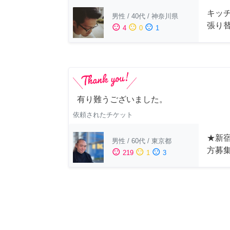
キッ
男性
/
40代
/
神奈川県
張り
sentiment_satisfied
sentiment_neutral
sentiment_dissatisfied
4
0
1
有り難うございました。
依頼されたチケット
★新宿
男性
/
60代
/
東京都
方募
sentiment_satisfied
sentiment_neutral
sentiment_dissatisfied
219
1
3