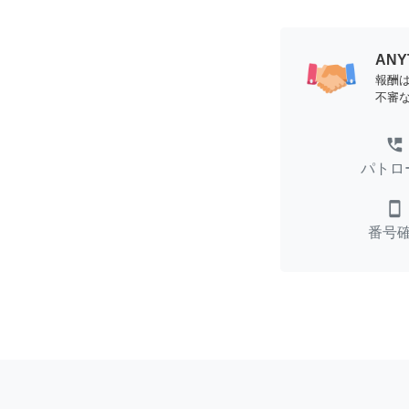
AN
報酬
不審
perm_phone_msg
パトロ
smartphone
番号