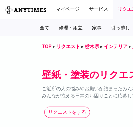
マイページ
サービス
リクエ
全て
修理・組立
家事
引っ越し
TOP
▸
リクエスト
▸
栃木県
▸
インテリア
▸
壁紙・塗装のリクエ
ご近所の人の悩みやお願いが詰まったみん
みんなが抱える日常のお困りごとに応募し
リクエストをする