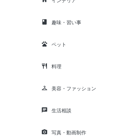
インテリア
class
趣味・習い事
pets
ペット
restaurant
料理
checkroom
美容・ファッション
chat
生活相談
camera_alt
写真・動画制作