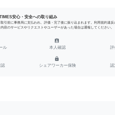
YTIMES安心・安全への取り組み
は取引前に事務局に支払われ、評価・完了後に振り込まれます。利用規約違反
な内容のサービスやリクエストやユーザーがあった場合は通報してください。
assignment_ind
ール
本人確認
評
lock
確認
シェアワーカー保険
認