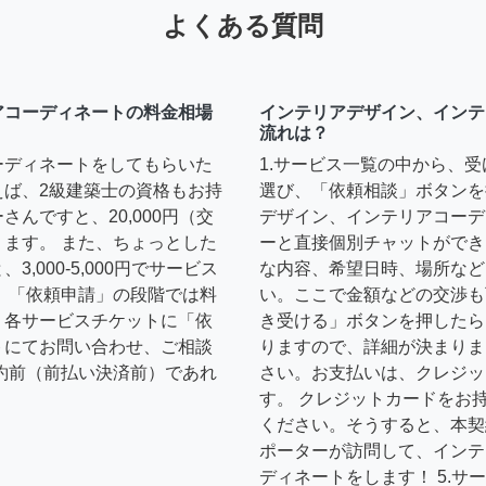
よくある質問
アコーディネートの料金相場
インテリアデザイン、インテ
流れは？
ーディネートをしてもらいた
1.サービス一覧の中から、
えば、2級建築士の資格もお持
選び、「依頼相談」ボタンを
んですと、20,000円（交
デザイン、インテリアコーデ
ます。 また、ちょっとした
ーと直接個別チャットができ
,000-5,000円でサービス
な内容、希望日時、場所など
 「依頼申請」の段階では料
い。ここで金額などの交渉も
、各サービスチケットに「依
き受ける」ボタンを押したら
トにてお問い合わせ、ご相談
りますので、詳細が決まりま
約前（前払い決済前）であれ
さい。お支払いは、クレジッ
す。 クレジットカードをお
ください。そうすると、本契
ポーターが訪問して、インテ
ディネートをします！ 5.