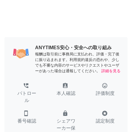
ANYTIMES安心・安全への取り組み
報酬は取引前に事務局に支払われ、評価・完了後
に振り込まれます。利用規約違反の恐れや、少し
でも不審な内容のサービスやリクエストやユーザ
ーがあった場合は通報してください。
詳細を見る
perm_phone_msg
assignment_ind
tag_faces
パトロー
本人確認
評価制度
ル
smartphone
lock
stars
番号確認
シェアワ
認定制度
ーカー保