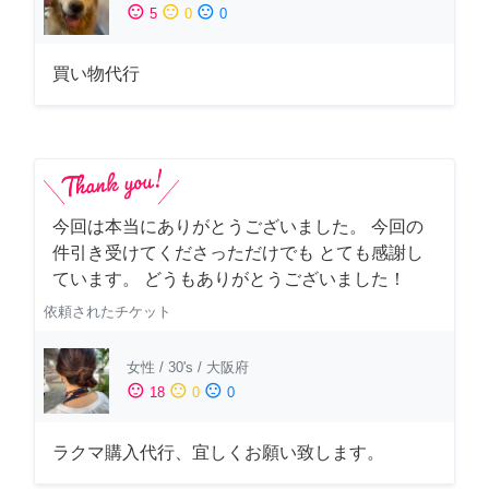
sentiment_satisfied
sentiment_neutral
sentiment_dissatisfied
5
0
0
買い物代行
今回は本当にありがとうございました。 今回の
件引き受けてくださっただけでも とても感謝し
ています。 どうもありがとうございました！
依頼されたチケット
女性
/
30's
/
大阪府
sentiment_satisfied
sentiment_neutral
sentiment_dissatisfied
18
0
0
ラクマ購入代行、宜しくお願い致します。