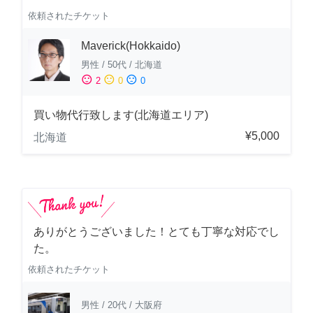
依頼されたチケット
Maverick(Hokkaido)
男性
/
50代
/
北海道
sentiment_satisfied
sentiment_neutral
sentiment_dissatisfied
2
0
0
買い物代行致します(北海道エリア)
¥5,000
北海道
ありがとうございました！とても丁寧な対応でし
た。
依頼されたチケット
男性
/
20代
/
大阪府