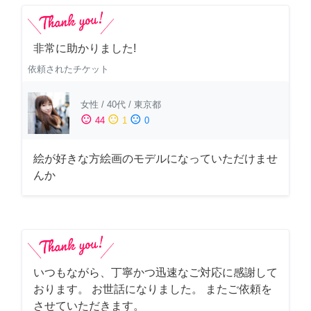
非常に助かりました!
依頼されたチケット
女性
/
40代
/
東京都
sentiment_satisfied
sentiment_neutral
sentiment_dissatisfied
44
1
0
絵が好きな方絵画のモデルになっていただけませ
んか
いつもながら、丁寧かつ迅速なご対応に感謝して
おります。 お世話になりました。 またご依頼を
させていただきます。