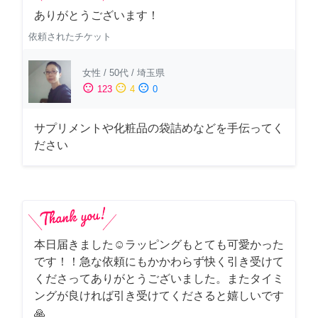
ありがとうございます！
依頼されたチケット
女性
/
50代
/
埼玉県
sentiment_satisfied
sentiment_neutral
sentiment_dissatisfied
123
4
0
サプリメントや化粧品の袋詰めなどを手伝ってく
ださい
本日届きました☺️ラッピングもとても可愛かった
です！！急な依頼にもかかわらず快く引き受けて
くださってありがとうございました。またタイミ
ングが良ければ引き受けてくださると嬉しいです
🙏