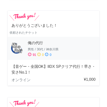
ありがとうございました！
依頼されたチケット
俺の代行
男性
/
30代
/
神奈川県
sentiment_satisfied
sentiment_neutral
sentiment_dissatisfied
91
0
0
【音ゲー・全国OK】IIDX SPクリア代行！早さ・
安さNo.1！
¥1,000
オンライン