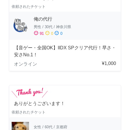
依頼されたチケット
俺の代行
男性
/
30代
/
神奈川県
sentiment_satisfied
sentiment_neutral
sentiment_dissatisfied
91
0
0
【音ゲー・全国OK】IIDX SPクリア代行！早さ・
安さNo.1！
¥1,000
オンライン
ありがとうございます！
依頼されたチケット
女性
/
60代
/
京都府