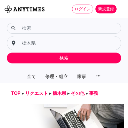
ログイン
新規登録
search
place
検索
more_horiz
全て
修理・組立
家事
TOP
▸
リクエスト
▸
栃木県
▸
その他
▸
事務