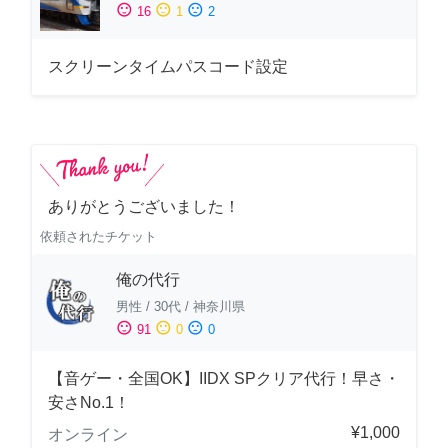
sentiment_satisfied
sentiment_neutral
sentiment_dissatisfied
16
1
2
スクリーンタイムパスコード設定
ありがとうございました！
依頼されたチケット
俺の代行
男性
/
30代
/
神奈川県
sentiment_satisfied
sentiment_neutral
sentiment_dissatisfied
91
0
0
【音ゲー・全国OK】IIDX SPクリア代行！早さ・
安さNo.1！
¥1,000
オンライン