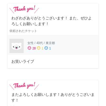
わざわざありがとうございます！ また、ぜひよ
ろしくお願いします！
依頼されたチケット
女性
/
40代
/
東京都
sentiment_satisfied
sentiment_neutral
sentiment_dissatisfied
28
1
1
お笑いライブ
またよろしくお願いします！ありがとうございま
す！