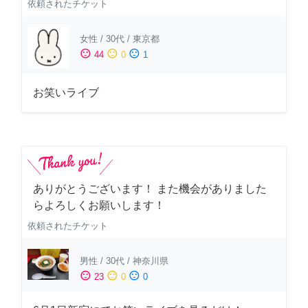
依頼されたチケット
女性
/
30代
/
東京都
sentiment_satisfied
sentiment_neutral
sentiment_dissatisfied
44
0
1
お笑いライブ
ありがとうございます！ また機会がありました
らよろしくお願いします！
依頼されたチケット
男性
/
30代
/
神奈川県
sentiment_satisfied
sentiment_neutral
sentiment_dissatisfied
23
0
0