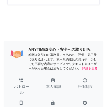
ANYTIMES安心・安全への取り組み
報酬は取引前に事務局に支払われ、評価・完了後
に振り込まれます。利用規約違反の恐れや、少し
でも不審な内容のサービスやリクエストやユーザ
ーがあった場合は通報してください。
詳細を見る
perm_phone_msg
assignment_ind
tag_faces
パトロー
本人確認
評価制度
ル
smartphone
lock
stars