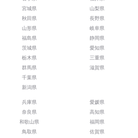
宮城県
山梨県
秋田県
長野県
山形県
岐阜県
福島県
静岡県
茨城県
愛知県
栃木県
三重県
群馬県
滋賀県
千葉県
新潟県
兵庫県
愛媛県
奈良県
高知県
和歌山県
福岡県
鳥取県
佐賀県