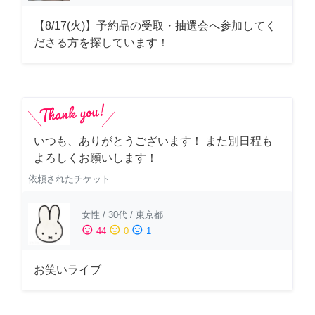
【8/17(火)】予約品の受取・抽選会へ参加してく
ださる方を探しています！
いつも、ありがとうございます！ また別日程も
よろしくお願いします！
依頼されたチケット
女性
/
30代
/
東京都
sentiment_satisfied
sentiment_neutral
sentiment_dissatisfied
44
0
1
お笑いライブ