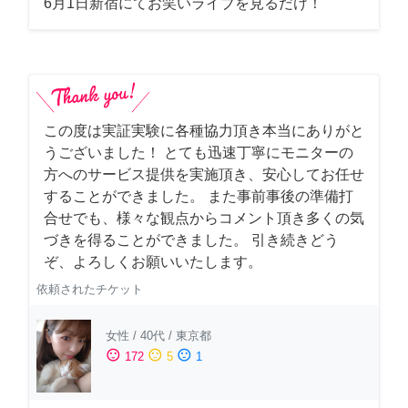
6月1日新宿にてお笑いライブを見るだけ！
この度は実証実験に各種協力頂き本当にありがと
うございました！ とても迅速丁寧にモニターの
方へのサービス提供を実施頂き、安心してお任せ
することができました。 また事前事後の準備打
合せでも、様々な観点からコメント頂き多くの気
づきを得ることができました。 引き続きどう
ぞ、よろしくお願いいたします。
依頼されたチケット
女性
/
40代
/
東京都
sentiment_satisfied
sentiment_neutral
sentiment_dissatisfied
172
5
1