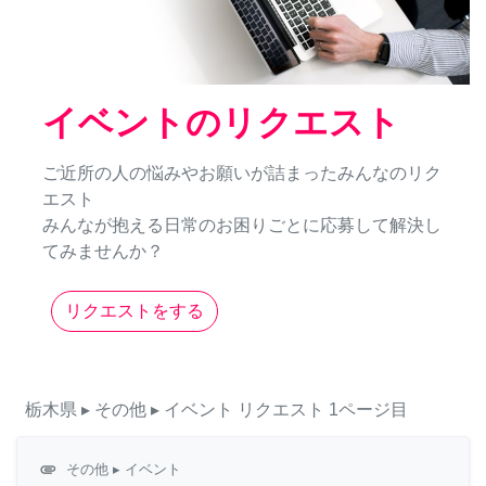
イベントのリクエスト
ご近所の人の悩みやお願いが詰まったみんなのリク
エスト
みんなが抱える日常のお困りごとに応募して解決し
てみませんか？
リクエストをする
栃木県
▸ その他
▸ イベント
リクエスト
1ページ目
attachment
その他
▸ イベント