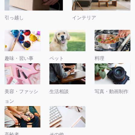
引っ越し
インテリア
趣味・習い事
ペット
料理
美容・ファッシ
生活相談
写真・動画制作
ョン
その他
高齢者