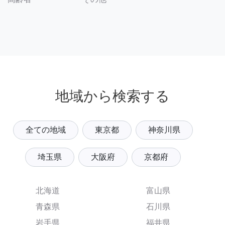
地域から検索する
全ての地域
東京都
神奈川県
埼玉県
大阪府
京都府
北海道
富山県
青森県
石川県
岩手県
福井県