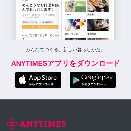
みんなでつくる、新しい暮らしかた。
ANYTIMESアプリをダウンロード