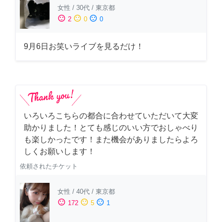
女性
/
30代
/
東京都
sentiment_satisfied
sentiment_neutral
sentiment_dissatisfied
2
0
0
9月6日お笑いライブを見るだけ！
いろいろこちらの都合に合わせていただいて大変
助かりました！とても感じのいい方でおしゃべり
も楽しかったです！また機会がありましたらよろ
しくお願いします！
依頼されたチケット
女性
/
40代
/
東京都
sentiment_satisfied
sentiment_neutral
sentiment_dissatisfied
172
5
1