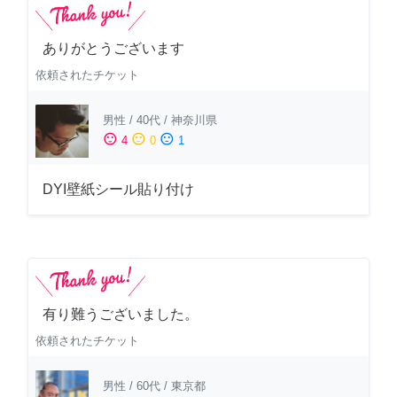
ありがとうございます
依頼されたチケット
男性
/
40代
/
神奈川県
sentiment_satisfied
sentiment_neutral
sentiment_dissatisfied
4
0
1
DYI壁紙シール貼り付け
有り難うございました。
依頼されたチケット
男性
/
60代
/
東京都