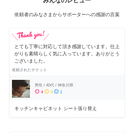
みんなのレビュー
依頼者のみなさまからサポーターへの感謝の言葉
とても丁寧に対応して頂き感謝しています。仕上
がりも素晴らしく気に入っています。ありがとう
ございました。
依頼されたチケット
男性
/
40代
/
神奈川県
sentiment_satisfied
sentiment_neutral
sentiment_dissatisfied
4
0
1
キッチンキャビネット シート張り替え