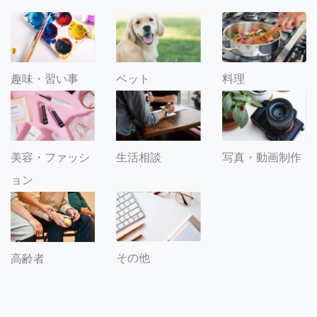
趣味・習い事
ペット
料理
美容・ファッシ
生活相談
写真・動画制作
ョン
その他
高齢者