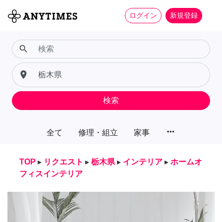
ログイン
新規登録
search
place
検索
more_horiz
全て
修理・組立
家事
TOP
▸
リクエスト
▸
栃木県
▸
インテリア
▸
ホームオ
フィスインテリア