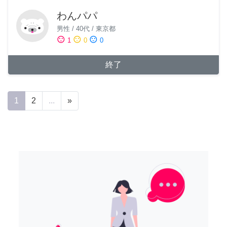
わんパパ
男性
/
40代
/
東京都
sentiment_satisfied
sentiment_neutral
sentiment_dissatisfied
1
0
0
終了
1
2
...
»