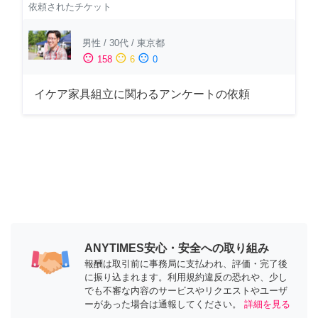
依頼されたチケット
男性
/
30代
/
東京都
sentiment_satisfied
sentiment_neutral
sentiment_dissatisfied
158
6
0
イケア家具組立に関わるアンケートの依頼
ANYTIMES安心・安全への取り組み
報酬は取引前に事務局に支払われ、評価・完了後
に振り込まれます。利用規約違反の恐れや、少し
でも不審な内容のサービスやリクエストやユーザ
ーがあった場合は通報してください。
詳細を見る