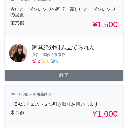
古いオーブンレンジの回収、新しいオーブンレンジ
の設置
¥1,500
東京都
家具絶対組み立てられん
女性
/
30代
/
東京都
sentiment_satisfied
sentiment_neutral
sentiment_dissatisfied
2
0
0
終了
attachment
その他
▸ 不用品回収
IKEAのチェスト２つ引き取りお願いします！
¥1,000
東京都