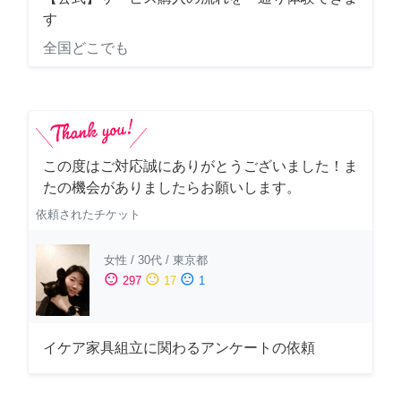
す
全国どこでも
この度はご対応誠にありがとうございました！ま
たの機会がありましたらお願いします。
依頼されたチケット
女性
/
30代
/
東京都
sentiment_satisfied
sentiment_neutral
sentiment_dissatisfied
297
17
1
イケア家具組立に関わるアンケートの依頼