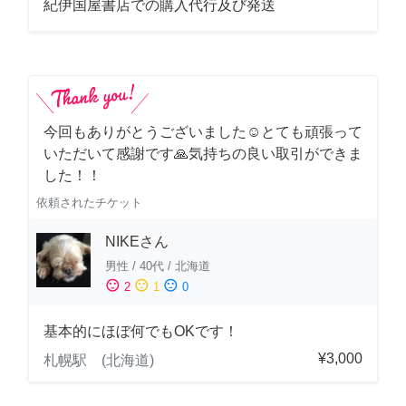
紀伊国屋書店での購入代行及び発送
今回もありがとうございました☺️とても頑張って
いただいて感謝です🙏気持ちの良い取引ができま
した！！
依頼されたチケット
NIKEさん
男性
/
40代
/
北海道
sentiment_satisfied
sentiment_neutral
sentiment_dissatisfied
2
1
0
基本的にほぼ何でもOKです！
¥3,000
札幌駅 (北海道)