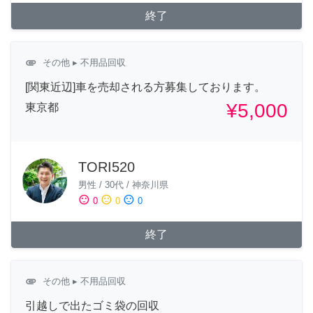
終了
attachment
その他
▸ 不用品回収
[関東近辺]車を売却される方募集しております。
¥5,000
東京都
TORI520
男性
/
30代
/
神奈川県
sentiment_satisfied
sentiment_neutral
sentiment_dissatisfied
0
0
0
終了
attachment
その他
▸ 不用品回収
引越しで出たゴミ袋の回収