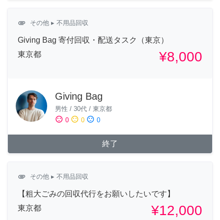
attachment
その他
▸ 不用品回収
Giving Bag 寄付回収・配送タスク（東京）
¥8,000
東京都
Giving Bag
男性
/
30代
/
東京都
sentiment_satisfied
sentiment_neutral
sentiment_dissatisfied
0
0
0
終了
attachment
その他
▸ 不用品回収
【粗大ごみの回収代行をお願いしたいです】
¥12,000
東京都