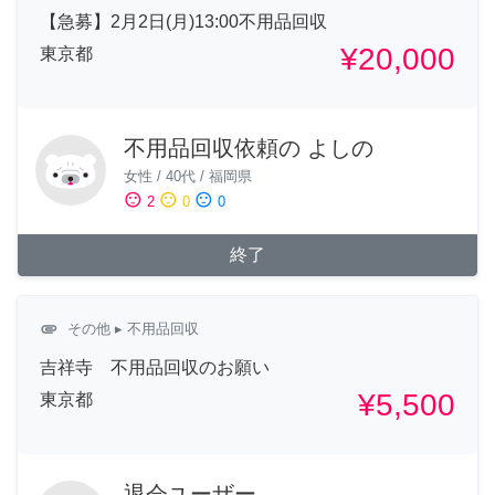
【急募】2月2日(月)13:00不用品回収
¥20,000
東京都
不用品回収依頼の よしの
女性
/
40代
/
福岡県
sentiment_satisfied
sentiment_neutral
sentiment_dissatisfied
2
0
0
終了
attachment
その他
▸ 不用品回収
吉祥寺 不用品回収のお願い
¥5,500
東京都
退会ユーザー