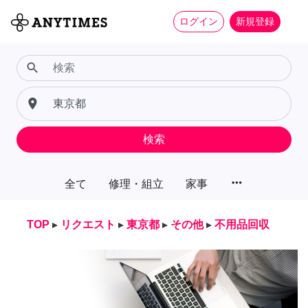
ログイン
新規登録
search
place
検索
more_horiz
全て
修理・組立
家事
TOP
▸
リクエスト
▸
東京都
▸
その他
▸
不用品回収