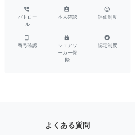
perm_phone_msg
assignment_ind
tag_faces
パトロー
本人確認
評価制度
ル
smartphone
lock
stars
番号確認
シェアワ
認定制度
ーカー保
険
よくある質問