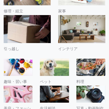
修理・組立
家事
引っ越し
インテリア
趣味・習い事
ペット
料理
美容・ファッシ
生活相談
写真・動画制作