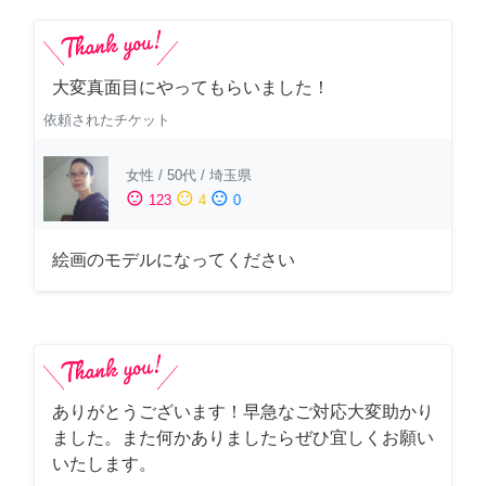
大変真面目にやってもらいました！
依頼されたチケット
女性
/
50代
/
埼玉県
sentiment_satisfied
sentiment_neutral
sentiment_dissatisfied
123
4
0
絵画のモデルになってください
ありがとうございます！早急なご対応大変助かり
ました。また何かありましたらぜひ宜しくお願い
いたします。