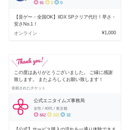
sentiment_satisfied
sentiment_neutral
sentiment_dissatisfied
91
0
0
【音ゲー・全国OK】IIDX SPクリア代行！早さ・
安さNo.1！
¥1,000
オンライン
この度はありがとうございました。 ご縁に感謝
致します。 またよろしくお願い致します！
依頼されたチケット
公式エニタイムズ事務局
女性
/
40代
/
東京都
sentiment_satisfied
sentiment_neutral
sentiment_dissatisfied
662
202
32
【公式】サービス購入の流れを一通り体験できま