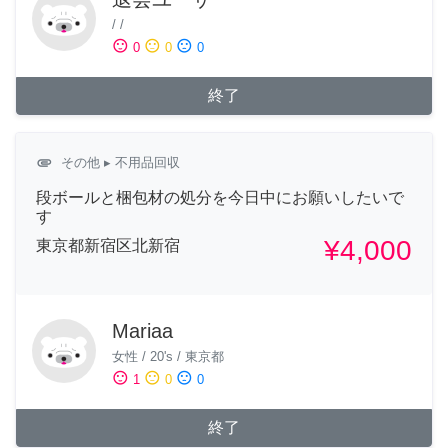
/
/
sentiment_satisfied
sentiment_neutral
sentiment_dissatisfied
0
0
0
終了
attachment
その他
▸ 不用品回収
段ボールと梱包材の処分を今日中にお願いしたいで
す
¥4,000
東京都新宿区北新宿
Mariaa
女性
/
20's
/
東京都
sentiment_satisfied
sentiment_neutral
sentiment_dissatisfied
1
0
0
終了