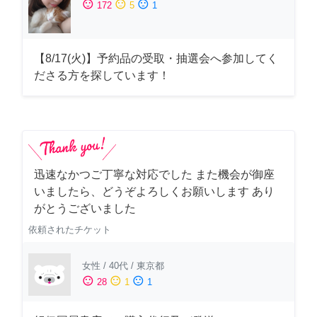
sentiment_satisfied
sentiment_neutral
sentiment_dissatisfied
172
5
1
【8/17(火)】予約品の受取・抽選会へ参加してく
ださる方を探しています！
迅速なかつご丁寧な対応でした また機会が御座
いましたら、どうぞよろしくお願いします あり
がとうございました
依頼されたチケット
女性
/
40代
/
東京都
sentiment_satisfied
sentiment_neutral
sentiment_dissatisfied
28
1
1