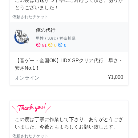
この度は迅速かつ丁寧にご対応して頂き、ありが
とうございました！
依頼されたチケット
俺の代行
男性
/
30代
/
神奈川県
sentiment_satisfied
sentiment_neutral
sentiment_dissatisfied
91
0
0
【音ゲー・全国OK】IIDX SPクリア代行！早さ・
安さNo.1！
¥1,000
オンライン
この度は丁寧に作業して下さり、ありがとうござ
いました。今後ともよろしくお願い致します。
依頼されたチケット