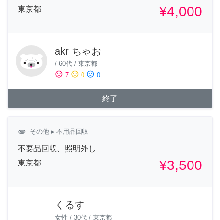
¥4,000
東京都
akr ちゃお
/
60代
/
東京都
sentiment_satisfied
sentiment_neutral
sentiment_dissatisfied
7
0
0
終了
attachment
その他
▸ 不用品回収
不要品回収、照明外し
¥3,500
東京都
くるす
女性
/
30代
/
東京都