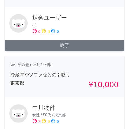
退会ユーザー
/
/
sentiment_satisfied
sentiment_neutral
sentiment_dissatisfied
0
0
0
終了
attachment
その他
▸ 不用品回収
冷蔵庫やソファなどの引取り
¥10,000
東京都
中川物件
女性
/
50代
/
東京都
sentiment_satisfied
sentiment_neutral
sentiment_dissatisfied
2
0
0