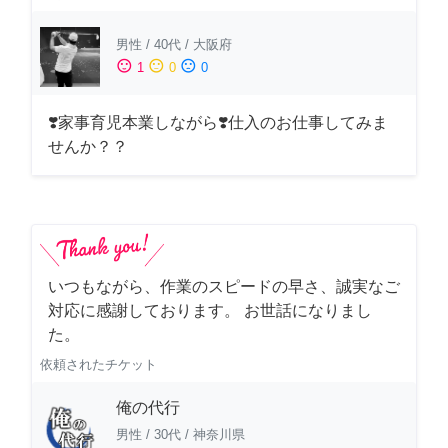
男性
/
40代
/
大阪府
sentiment_satisfied
sentiment_neutral
sentiment_dissatisfied
1
0
0
❣️家事育児本業しながら❣️仕入のお仕事してみま
せんか？？
いつもながら、作業のスピードの早さ、誠実なご
対応に感謝しております。 お世話になりまし
た。
依頼されたチケット
俺の代行
男性
/
30代
/
神奈川県