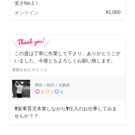
安さNo.1！
¥1,000
オンライン
この度は丁寧に作業して下さり、ありがとうござ
いました。今後ともよろしくお願い致します。
依頼されたチケット
男性
/
40代
/
大阪府
sentiment_satisfied
sentiment_neutral
sentiment_dissatisfied
1
0
0
❣️家事育児本業しながら❣️仕入のお仕事してみま
せんか？？