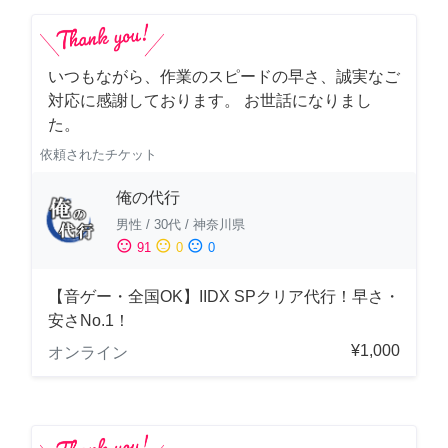
いつもながら、作業のスピードの早さ、誠実なご
対応に感謝しております。 お世話になりまし
た。
依頼されたチケット
俺の代行
男性
/
30代
/
神奈川県
sentiment_satisfied
sentiment_neutral
sentiment_dissatisfied
91
0
0
【音ゲー・全国OK】IIDX SPクリア代行！早さ・
安さNo.1！
¥1,000
オンライン