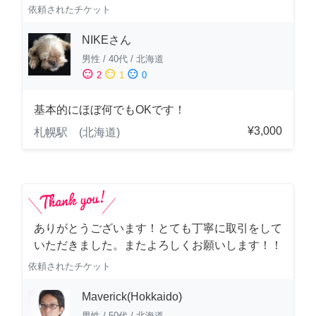
依頼されたチケット
NIKEさん
男性
/
40代
/
北海道
sentiment_satisfied
sentiment_neutral
sentiment_dissatisfied
2
1
0
基本的にほぼ何でもOKです！
¥3,000
札幌駅 (北海道)
ありがとうございます！とても丁寧に取引をして
いただきました。またよろしくお願いします！！
依頼されたチケット
Maverick(Hokkaido)
男性
/
50代
/
北海道