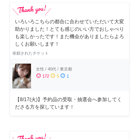
いろいろこちらの都合に合わせていただいて大変
助かりました！とても感じのいい方でおしゃべり
も楽しかったです！また機会がありましたらよろ
しくお願いします！
依頼されたチケット
女性
/
40代
/
東京都
sentiment_satisfied
sentiment_neutral
sentiment_dissatisfied
172
5
1
【8/17(火)】予約品の受取・抽選会へ参加してく
ださる方を探しています！