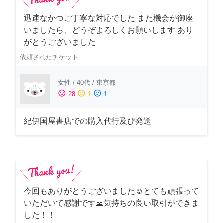
迅速なかつご丁寧な対応でした また機会が御座
いましたら、どうぞよろしくお願いします あり
がとうございました
依頼されたチケット
女性
/
40代
/
東京都
sentiment_satisfied
sentiment_neutral
sentiment_dissatisfied
28
1
1
紀伊国屋書店での購入代行及び発送
今回もありがとうございました☺️とても頑張って
いただいて感謝です🙏気持ちの良い取引ができま
した！！