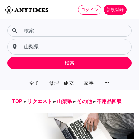
ログイン
新規登録
search
place
検索
more_horiz
全て
修理・組立
家事
TOP
▸
リクエスト
▸
山梨県
▸
その他
▸
不用品回収