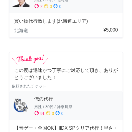
sentiment_satisfied
sentiment_neutral
sentiment_dissatisfied
2
0
0
買い物代行致します(北海道エリア)
¥5,000
北海道
この度は迅速かつ丁寧にご対応して頂き、ありが
とうございました！
依頼されたチケット
俺の代行
男性
/
30代
/
神奈川県
sentiment_satisfied
sentiment_neutral
sentiment_dissatisfied
91
0
0
【音ゲー・全国OK】IIDX SPクリア代行！早さ・