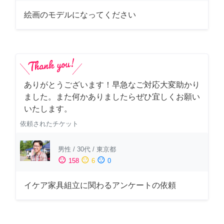
絵画のモデルになってください
ありがとうございます！早急なご対応大変助かり
ました。また何かありましたらぜひ宜しくお願い
いたします。
依頼されたチケット
男性
/
30代
/
東京都
sentiment_satisfied
sentiment_neutral
sentiment_dissatisfied
158
6
0
イケア家具組立に関わるアンケートの依頼