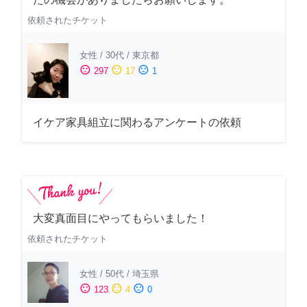
依頼されたチケット
女性
/
30代
/
東京都
sentiment_satisfied
sentiment_neutral
sentiment_dissatisfied
297
17
1
イケア家具組立に関わるアンケートの依頼
大変真面目にやってもらいました！
依頼されたチケット
女性
/
50代
/
埼玉県
sentiment_satisfied
sentiment_neutral
sentiment_dissatisfied
123
4
0