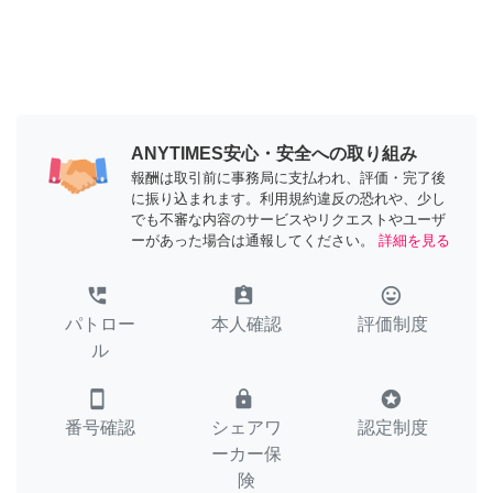
ANYTIMES安心・安全への取り組み
報酬は取引前に事務局に支払われ、評価・完了後
に振り込まれます。利用規約違反の恐れや、少し
でも不審な内容のサービスやリクエストやユーザ
ーがあった場合は通報してください。
詳細を見る
perm_phone_msg
assignment_ind
tag_faces
パトロー
本人確認
評価制度
ル
smartphone
lock
stars
番号確認
シェアワ
認定制度
ーカー保
険