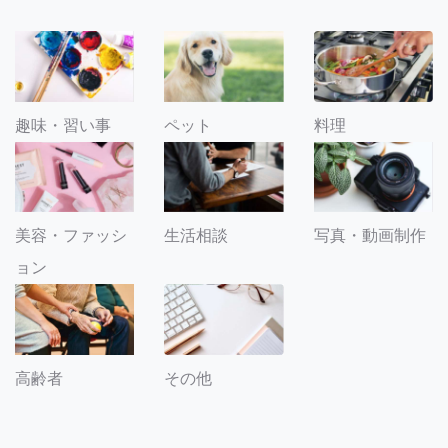
趣味・習い事
ペット
料理
美容・ファッシ
生活相談
写真・動画制作
ョン
その他
高齢者