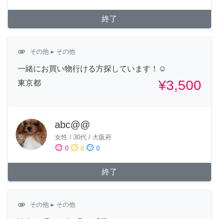
終了
attachment
その他
▸ その他
一緒にお買い物行ける方探しています！☺️
¥3,500
東京都
abc@@
女性
/
30代
/
大阪府
sentiment_satisfied
sentiment_neutral
sentiment_dissatisfied
0
0
0
終了
attachment
その他
▸ その他