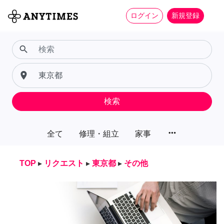
ログイン
新規登録
search
place
検索
more_horiz
全て
修理・組立
家事
TOP
▸
リクエスト
▸
東京都
▸
その他