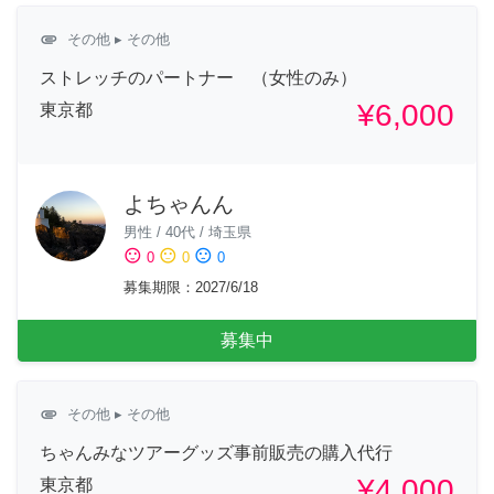
attachment
その他
▸ その他
ストレッチのパートナー （女性のみ）
¥6,000
東京都
よちゃんん
男性
/
40代
/
埼玉県
sentiment_satisfied
sentiment_neutral
sentiment_dissatisfied
0
0
0
募集期限
：
2027/6/18
募集中
attachment
その他
▸ その他
ちゃんみなツアーグッズ事前販売の購入代行
¥4,000
東京都