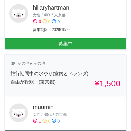
hillaryhartman
女性
/
40's
/
東京都
sentiment_satisfied
sentiment_neutral
sentiment_dissatisfied
0
0
0
募集期限
：
2026/10/22
募集中
attachment
その他
▸ その他
旅行期間中の水やり(室内とベランダ)
¥1,500
自由が丘駅 (東京都)
muumin
女性
/
40代
/
東京都
sentiment_satisfied
sentiment_neutral
sentiment_dissatisfied
1
0
0