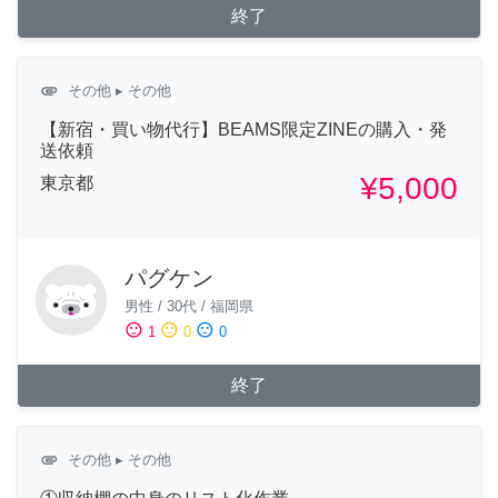
終了
attachment
その他
▸ その他
【新宿・買い物代行】BEAMS限定ZINEの購入・発
送依頼
¥5,000
東京都
パグケン
男性
/
30代
/
福岡県
sentiment_satisfied
sentiment_neutral
sentiment_dissatisfied
1
0
0
終了
attachment
その他
▸ その他