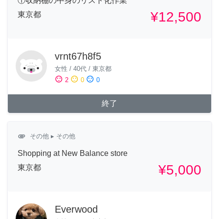
①収納棚の中身のリスト化作業
¥12,500
東京都
vrnt67h8f5
女性
/
40代
/
東京都
sentiment_satisfied
sentiment_neutral
sentiment_dissatisfied
2
0
0
終了
attachment
その他
▸ その他
Shopping at New Balance store
¥5,000
東京都
Everwood