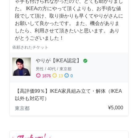
ゃ手も付けられなかったので、とても助かりまし
た。 IKEAの方にやって頂くよりも、お手頃な値
段でして頂け、取り掛かりも早くてやりがさんに
お願いして良かったです。 また、機会がありま
したら、利用させて頂きたいと思います。 あり
がとうございました！
依頼されたチケット
やりが【IKEA認定】
check_circle
男性
/
40代
/
東京都
sentiment_satisfied
sentiment_neutral
sentiment_dissatisfied
1876
13
0
【高評価99％】IKEA家具組み立て・解体（IKEA
以外も対応可）
¥5,000
東京都