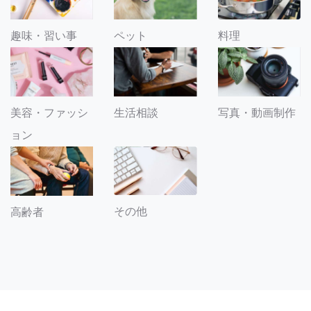
趣味・習い事
ペット
料理
美容・ファッシ
生活相談
写真・動画制作
ョン
その他
高齢者