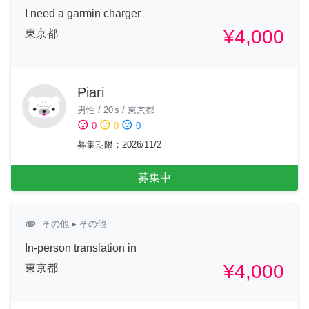
I need a garmin charger
¥4,000
東京都
Piari
男性
/
20's
/
東京都
sentiment_satisfied
sentiment_neutral
sentiment_dissatisfied
0
0
0
募集期限
：
2026/11/2
募集中
attachment
その他
▸ その他
In-person translation in
¥4,000
東京都