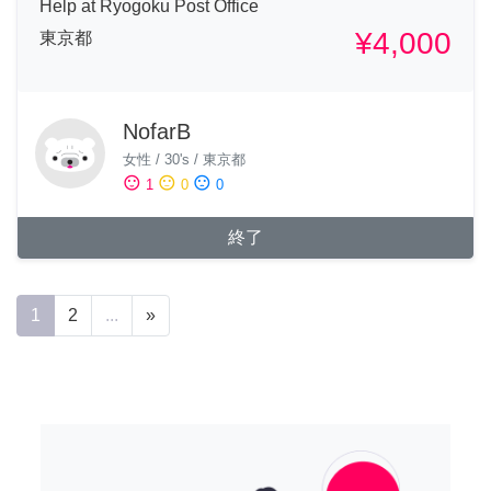
Help at Ryogoku Post Office
¥4,000
東京都
NofarB
女性
/
30's
/
東京都
sentiment_satisfied
sentiment_neutral
sentiment_dissatisfied
1
0
0
終了
1
2
...
»