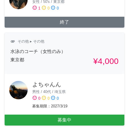
女性
/
50's
/
東京都
sentiment_satisfied
sentiment_neutral
sentiment_dissatisfied
1
0
0
終了
attachment
その他
▸ その他
水泳のコーチ（女性のみ）
¥4,000
東京都
よちゃんん
男性
/
40代
/
埼玉県
sentiment_satisfied
sentiment_neutral
sentiment_dissatisfied
0
0
0
募集期限
：
2027/3/19
募集中