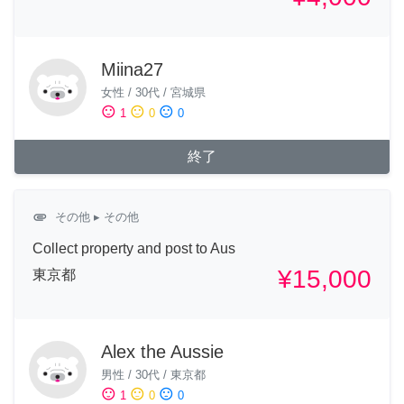
Miina27
女性
/
30代
/
宮城県
sentiment_satisfied
sentiment_neutral
sentiment_dissatisfied
1
0
0
終了
attachment
その他
▸ その他
Collect property and post to Aus
¥15,000
東京都
Alex the Aussie
男性
/
30代
/
東京都
sentiment_satisfied
sentiment_neutral
sentiment_dissatisfied
1
0
0