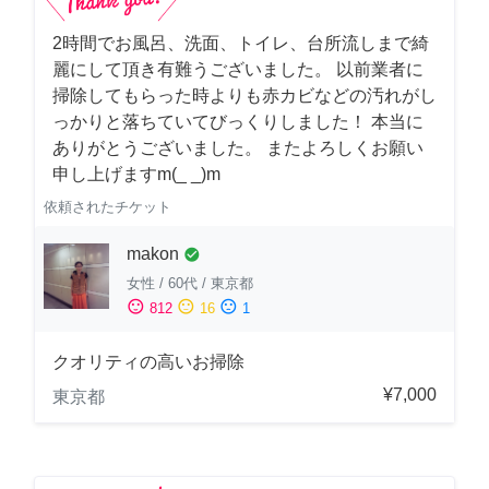
2時間でお風呂、洗面、トイレ、台所流しまで綺
麗にして頂き有難うございました。 以前業者に
掃除してもらった時よりも赤カビなどの汚れがし
っかりと落ちていてびっくりしました！ 本当に
ありがとうございました。 またよろしくお願い
申し上げますm(_ _)m
依頼されたチケット
makon
check_circle
女性
/
60代
/
東京都
sentiment_satisfied
sentiment_neutral
sentiment_dissatisfied
812
16
1
クオリティの高いお掃除
¥7,000
東京都