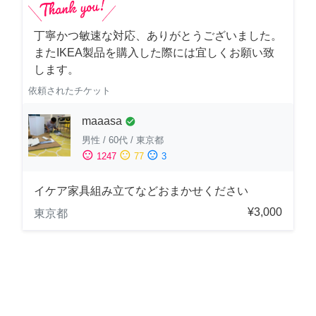
丁寧かつ敏速な対応、ありがとうございました。
またIKEA製品を購入した際には宜しくお願い致
します。
依頼されたチケット
maaasa
check_circle
男性
/
60代
/
東京都
sentiment_satisfied
sentiment_neutral
sentiment_dissatisfied
1247
77
3
イケア家具組み立てなどおまかせください
¥3,000
東京都