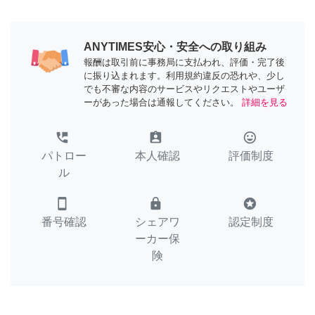
ANYTIMES安心・安全への取り組み
報酬は取引前に事務局に支払われ、評価・完了後
に振り込まれます。利用規約違反の恐れや、少し
でも不審な内容のサービスやリクエストやユーザ
ーがあった場合は通報してください。
詳細を見る
perm_phone_msg
assignment_ind
tag_faces
パトロー
本人確認
評価制度
ル
smartphone
lock
stars
番号確認
シェアワ
認定制度
ーカー保
険