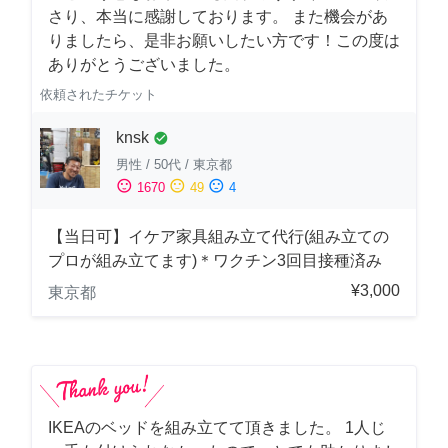
さり、本当に感謝しております。 また機会があ
りましたら、是非お願いしたい方です！この度は
ありがとうございました。
依頼されたチケット
knsk
check_circle
男性
/
50代
/
東京都
sentiment_satisfied
sentiment_neutral
sentiment_dissatisfied
1670
49
4
【当日可】イケア家具組み立て代行(組み立ての
プロが組み立てます)＊ワクチン3回目接種済み
¥3,000
東京都
IKEAのベッドを組み立てて頂きました。 1人じ