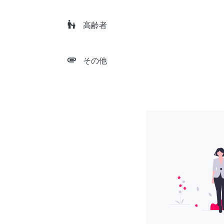
escalator_warning
高齢者
attachment
その他