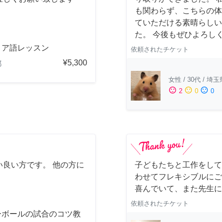
も関わらず、こちらの体
ていただける素晴らしい
た。 今後もぜひよろし
リア語レッスン
依頼されたチケット
¥5,300
都
女性
/
30代
/
埼玉
sentiment_satisfied
sentiment_neutral
sentiment_dissatisfied
2
0
0
良い方です。 他の方に
子どもたちと工作をして
わせてフレキシブルにご
喜んでいて、また先生に
依頼されたチケット
ーボールの試合のコツ教