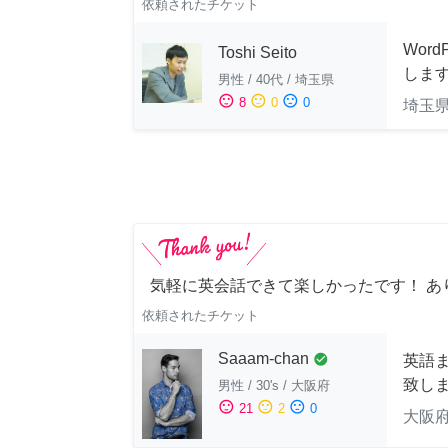
依頼されたチケット
Wor
Toshi Seito
しま
男性
/
40代
/
埼玉県
sentiment_satisfied
sentiment_neutral
sentiment_dissatisfied
8
0
0
埼玉
気軽に英会話できて楽しかったです！ あ
依頼されたチケット
Saaam-chan
check_circle
英語
致し
男性
/
30's
/
大阪府
sentiment_satisfied
sentiment_neutral
sentiment_dissatisfied
21
2
0
大阪