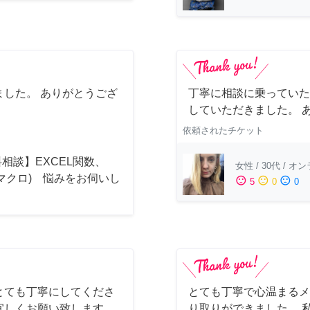
した。 ありがとうござ
丁寧に相談に乗っていた
していただきました。 
依頼されたチケット
相談】EXCEL関数、
女性
/
30代
/
オン
(マクロ) 悩みをお伺いし
sentiment_satisfied
sentiment_neutral
sentiment_dissatisfied
5
0
0
！
とても丁寧にしてくださ
とても丁寧で心温まるメ
宜しくお願い致します
り取りができました。 