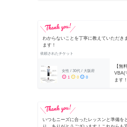
わからないことを丁寧に教えていただきま
ます！
依頼されたチケット
【無料
女性
/
30代
/
大阪府
VBA
sentiment_satisfied
sentiment_neutral
sentiment_dissatisfied
1
0
0
ます
いつもニーズに合ったレッスンと準備を
り、ありがとうございます！これからも