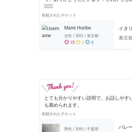
🙇‍♀️✨
依頼されたチケット
Mami Horibe
イタ
女性
/
30代
/
東京都
東京
sentiment_satisfied
sentiment_neutral
sentiment_dissatisfied
73
0
0
とても分かりやすい説明で、お話しやすい
も薦められます。
依頼されたチケット
バレ
男性
/
30代
/
千葉県