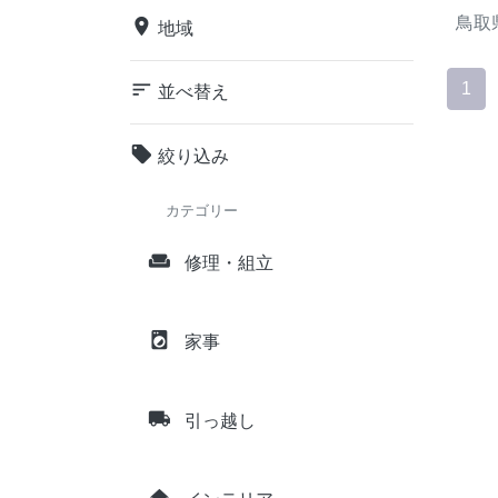
鳥取
place
地域
sort
1
並べ替え
local_offer
絞り込み
カテゴリー
weekend
修理・組立
local_laundry_service
家事
local_shipping
引っ越し
home