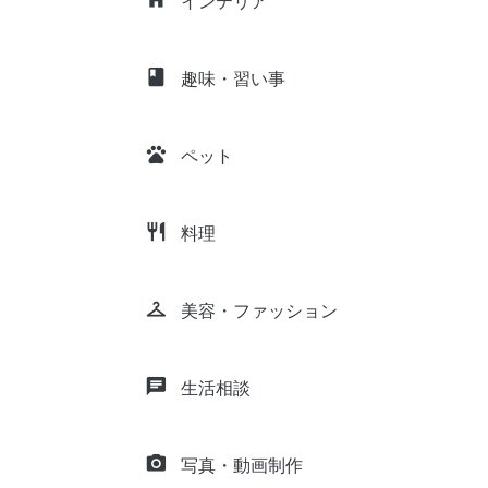
インテリア
class
趣味・習い事
pets
ペット
restaurant
料理
checkroom
美容・ファッション
chat
生活相談
camera_alt
写真・動画制作