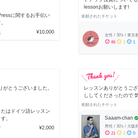
lessonお願いします!
dPressに関するお手伝い
依頼されたチケット
す。
¥10,000
県
女性
/
30's
/
東京
sentiment_satisfied
sentiment_neutral
sentiment_dissatisfied
86
2
1
りがとうございました。
レッスンありがとうござ
ししてくださったので 
依頼されたチケット
またはドイツ語レッスン
Saaam-chan
check_cir
ます。
男性
/
30's
/
大阪
¥2,000
府
sentiment_satisfied
sentiment_neutral
sentiment_dissatisfied
21
2
0