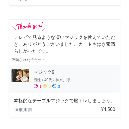
テレビで見るような凄いマジックを教えていただ
き、ありがとうございました。カードさばき素晴
らしかったです。
依頼されたチケット
マジック9
男性
/
40代
/
神奈川県
sentiment_satisfied
sentiment_neutral
sentiment_dissatisfied
1
0
0
本格的なテーブルマジックで脳トレしましょう。
¥4,500
神奈川県