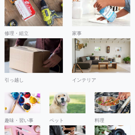
修理・組立
家事
引っ越し
インテリア
趣味・習い事
ペット
料理