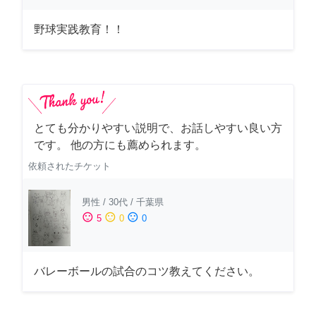
野球実践教育！！
とても分かりやすい説明で、お話しやすい良い方
です。 他の方にも薦められます。
依頼されたチケット
男性
/
30代
/
千葉県
sentiment_satisfied
sentiment_neutral
sentiment_dissatisfied
5
0
0
バレーボールの試合のコツ教えてください。