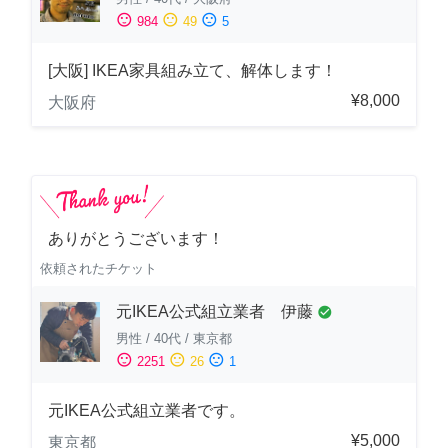
sentiment_satisfied
sentiment_neutral
sentiment_dissatisfied
984
49
5
[大阪] IKEA家具組み立て、解体します！
¥8,000
大阪府
ありがとうございます！
依頼されたチケット
元IKEA公式組立業者 伊藤
check_circle
男性
/
40代
/
東京都
sentiment_satisfied
sentiment_neutral
sentiment_dissatisfied
2251
26
1
元IKEA公式組立業者です。
¥5,000
東京都