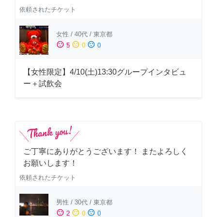
依頼されたチケット
女性
/
40代
/
東京都
sentiment_satisfied
sentiment_neutral
sentiment_dissatisfied
5
0
0
【女性限定】4/10(土)13:30グループインタビュ
ー＋試飲会
ご丁寧にありがとうございます！ またよろしく
お願いします！
依頼されたチケット
男性
/
30代
/
東京都
sentiment_satisfied
sentiment_neutral
sentiment_dissatisfied
2
0
0