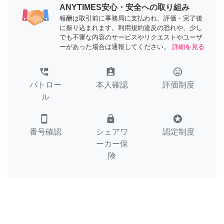
ANYTIMES安心・安全への取り組み
報酬は取引前に事務局に支払われ、評価・完了後
に振り込まれます。利用規約違反の恐れや、少し
でも不審な内容のサービスやリクエストやユーザ
ーがあった場合は通報してください。
詳細を見る
perm_phone_msg
assignment_ind
tag_faces
パトロー
本人確認
評価制度
ル
smartphone
lock
stars
番号確認
シェアワ
認定制度
ーカー保
険