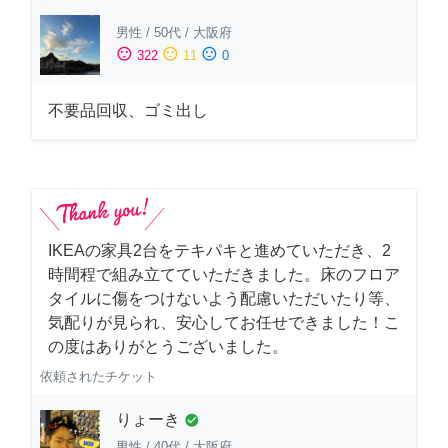
男性
/
50代
/
大阪府
sentiment_satisfied
sentiment_neutral
sentiment_dissatisfied
322
11
0
不要品回収、ゴミ出し
IKEAの家具2台をテキパキと進めていただき、2
時間程で組み立てていただきました。床のフロア
タイルに傷をつけないよう配慮いただいたり等、
気配りが見られ、安心してお任せできました！こ
の度はありがとうございました。
依頼されたチケット
りょーき
check_circle
男性
/
40代
/
大阪府