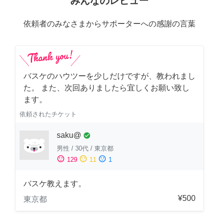
みんなのレビュー
依頼者のみなさまからサポーターへの感謝の言葉
バスケのハウツーを少しだけですが、教われまし
た。 また、次回ありましたら宜しくお願い致し
ます。
依頼されたチケット
saku@
check_circle
男性
/
30代
/
東京都
sentiment_satisfied
sentiment_neutral
sentiment_dissatisfied
129
11
1
バスケ教えます。
¥500
東京都