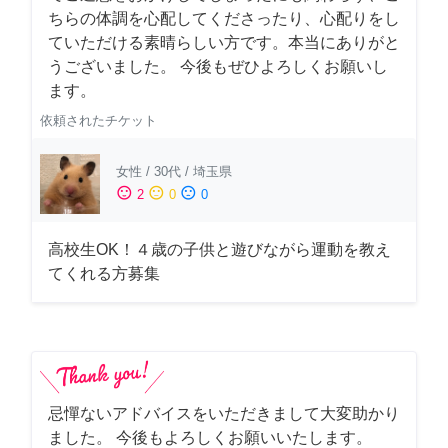
ちらの体調を心配してくださったり、心配りをし
ていただける素晴らしい方です。本当にありがと
うございました。 今後もぜひよろしくお願いし
ます。
依頼されたチケット
女性
/
30代
/
埼玉県
sentiment_satisfied
sentiment_neutral
sentiment_dissatisfied
2
0
0
高校生OK！４歳の子供と遊びながら運動を教え
てくれる方募集
忌憚ないアドバイスをいただきまして大変助かり
ました。 今後もよろしくお願いいたします。