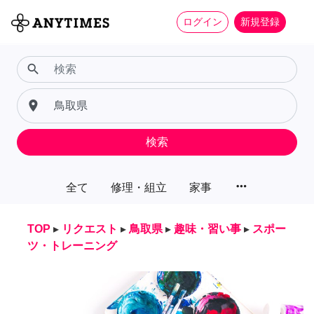
ログイン
新規登録
search
place
検索
more_horiz
全て
修理・組立
家事
TOP
▸
リクエスト
▸
鳥取県
▸
趣味・習い事
▸
スポー
ツ・トレーニング