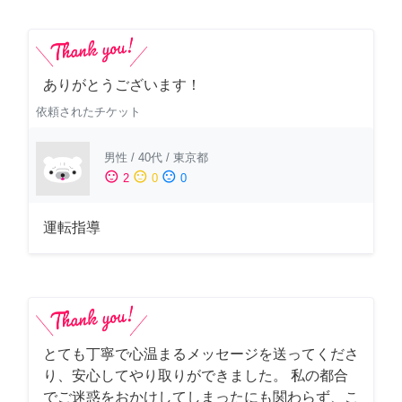
ありがとうございます！
依頼されたチケット
男性
/
40代
/
東京都
sentiment_satisfied
sentiment_neutral
sentiment_dissatisfied
2
0
0
運転指導
とても丁寧で心温まるメッセージを送ってくださ
り、安心してやり取りができました。 私の都合
でご迷惑をおかけしてしまったにも関わらず、こ