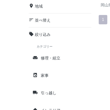
岡山
place
地域
sort
1
並べ替え
local_offer
絞り込み
カテゴリー
weekend
修理・組立
local_laundry_service
家事
local_shipping
引っ越し
home