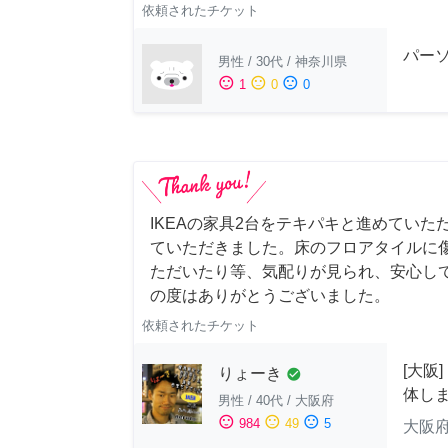
依頼されたチケット
パー
男性
/
30代
/
神奈川県
sentiment_satisfied
sentiment_neutral
sentiment_dissatisfied
1
0
0
IKEAの家具2台をテキパキと進めていた
ていただきました。床のフロアタイルに
ただいたり等、気配りが見られ、安心し
の度はありがとうございました。
依頼されたチケット
[大阪
りょーき
check_circle
体し
男性
/
40代
/
大阪府
sentiment_satisfied
sentiment_neutral
sentiment_dissatisfied
984
49
5
大阪