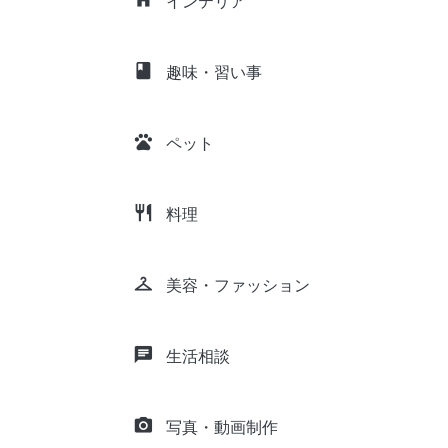
インテリア
class
趣味・習い事
pets
ペット
restaurant
料理
checkroom
美容・ファッション
chat
生活相談
camera_alt
写真・動画制作