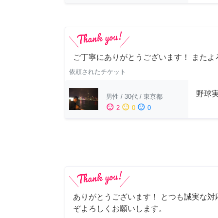
ご丁寧にありがとうございます！ またよ
依頼されたチケット
野球
男性
/
30代
/
東京都
sentiment_satisfied
sentiment_neutral
sentiment_dissatisfied
2
0
0
ありがとうございます！ とつも誠実な対
ぞよろしくお願いします。