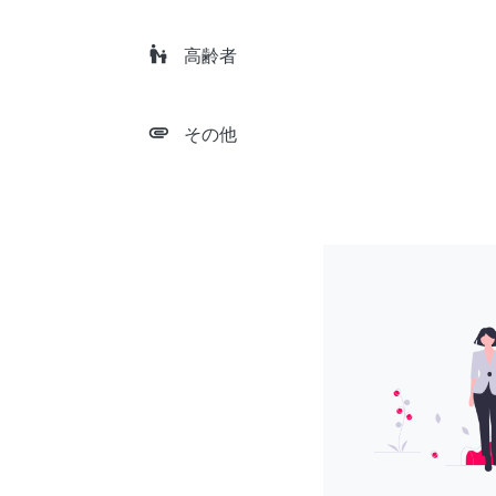
escalator_warning
高齢者
attachment
その他