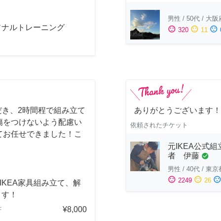
男性
/
50代
/
大阪
ソナルトレーニング
sentiment_satisfied
sentiment_neutral
sentiment_dissatisfied
320
11
だき、2時間程で組み立て
ありがとうございます！
傷をつけないよう配慮い
依頼されたチケット
てお任せできました！こ
元IKEA公式組
者 伊藤
check_circle
男性
/
40代
/
東京
sentiment_satisfied
sentiment_neutral
sentiment_dissatisfi
2249
26
] IKEA家具組み立て、解
ます！
¥8,000
府