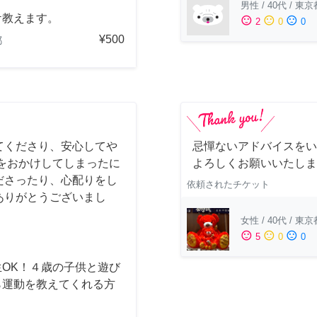
男性
/
40代
/
東京
ケ教えます。
sentiment_satisfied
sentiment_neutral
sentiment_dissatisfied
2
0
0
¥500
都
てくださり、安心してや
忌憚ないアドバイスをい
をおかけしてしまったに
よろしくお願いいたしま
ださったり、心配りをし
依頼されたチケット
ありがとうございまし
女性
/
40代
/
東京
sentiment_satisfied
sentiment_neutral
sentiment_dissatisfied
5
0
0
生OK！４歳の子供と遊び
ら運動を教えてくれる方