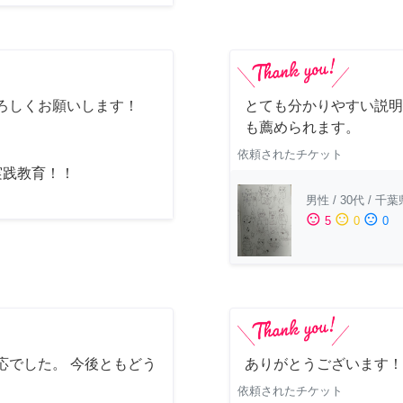
ろしくお願いします！
とても分かりやすい説明
も薦められます。
依頼されたチケット
実践教育！！
男性
/
30代
/
千葉
sentiment_satisfied
sentiment_neutral
sentiment_dissatisfied
5
0
0
応でした。 今後ともどう
ありがとうございます！
依頼されたチケット