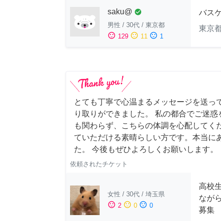
saku@
check_circle
バス
男性
/
30代
/
東京都
東京
sentiment_satisfied
sentiment_neutral
sentiment_dissatisfied
129
11
1
とても丁寧で心温まるメッセージを送っ
り取りができました。 私の都合でご迷惑
も関わらず、こちらの体調を心配してく
ていただける素晴らしい方です。本当に
た。 今後もぜひよろしくお願いします。
依頼されたチケット
高校
女性
/
30代
/
埼玉県
なが
sentiment_satisfied
sentiment_neutral
sentiment_dissatisfied
2
0
0
募集