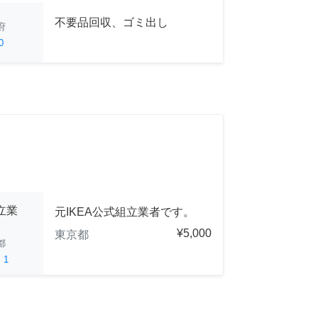
不要品回収、ゴミ出し
府
0
立業
元IKEA公式組立業者です。
¥5,000
東京都
都
ed
1