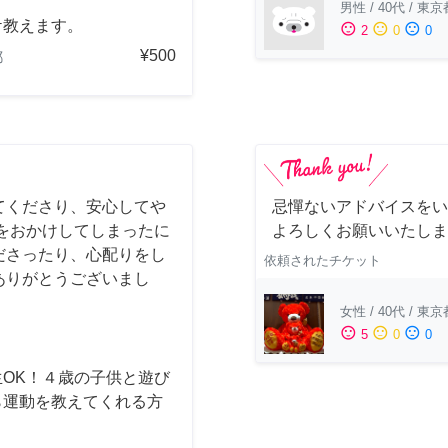
男性
/
40代
/
東京
ケ教えます。
sentiment_satisfied
sentiment_neutral
sentiment_dissatisfied
2
0
0
¥500
都
てくださり、安心してや
忌憚ないアドバイスをい
をおかけしてしまったに
よろしくお願いいたしま
ださったり、心配りをし
依頼されたチケット
ありがとうございまし
女性
/
40代
/
東京
sentiment_satisfied
sentiment_neutral
sentiment_dissatisfied
5
0
0
生OK！４歳の子供と遊び
ら運動を教えてくれる方