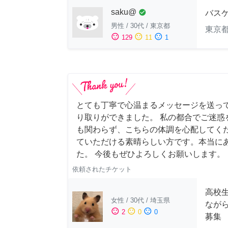
saku@
check_circle
バス
男性
/
30代
/
東京都
東京
sentiment_satisfied
sentiment_neutral
sentiment_dissatisfied
129
11
1
とても丁寧で心温まるメッセージを送っ
り取りができました。 私の都合でご迷惑
も関わらず、こちらの体調を心配してく
ていただける素晴らしい方です。本当に
た。 今後もぜひよろしくお願いします。
依頼されたチケット
高校
女性
/
30代
/
埼玉県
なが
sentiment_satisfied
sentiment_neutral
sentiment_dissatisfied
2
0
0
募集