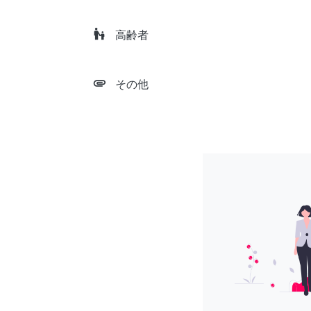
escalator_warning
高齢者
attachment
その他