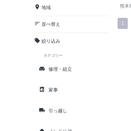
熊本
place
地域
sort
1
並べ替え
local_offer
絞り込み
カテゴリー
weekend
修理・組立
local_laundry_service
家事
local_shipping
引っ越し
home