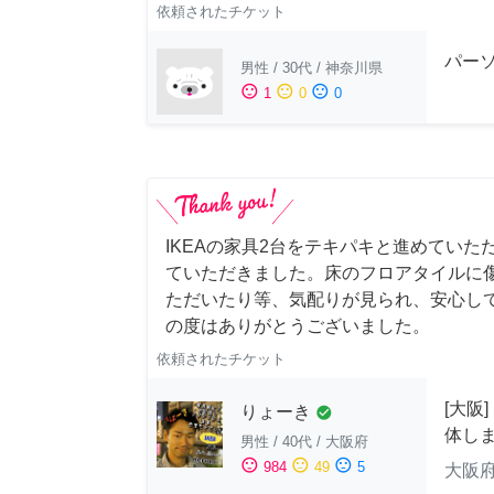
依頼されたチケット
パー
男性
/
30代
/
神奈川県
sentiment_satisfied
sentiment_neutral
sentiment_dissatisfied
1
0
0
IKEAの家具2台をテキパキと進めていた
ていただきました。床のフロアタイルに
ただいたり等、気配りが見られ、安心し
の度はありがとうございました。
依頼されたチケット
[大阪
りょーき
check_circle
体し
男性
/
40代
/
大阪府
sentiment_satisfied
sentiment_neutral
sentiment_dissatisfied
984
49
5
大阪