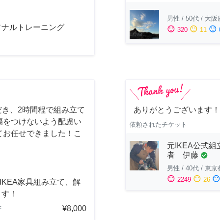
男性
/
50代
/
大阪
ソナルトレーニング
sentiment_satisfied
sentiment_neutral
sentiment_dissatisfied
320
11
だき、2時間程で組み立て
ありがとうございます！
傷をつけないよう配慮い
依頼されたチケット
てお任せできました！こ
元IKEA公式組
者 伊藤
check_circle
男性
/
40代
/
東京
sentiment_satisfied
sentiment_neutral
sentiment_dissatisfi
2249
26
] IKEA家具組み立て、解
ます！
¥8,000
府