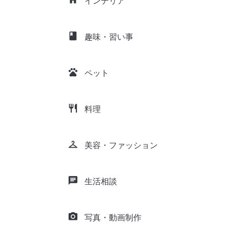
インテリア
class
趣味・習い事
pets
ペット
restaurant
料理
checkroom
美容・ファッション
chat
生活相談
camera_alt
写真・動画制作