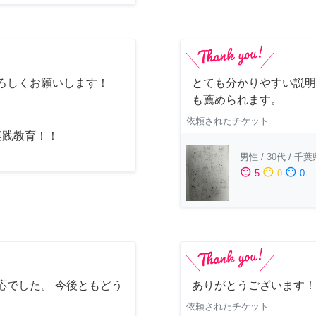
ろしくお願いします！
とても分かりやすい説明
も薦められます。
依頼されたチケット
実践教育！！
男性
/
30代
/
千葉
sentiment_satisfied
sentiment_neutral
sentiment_dissatisfied
5
0
0
応でした。 今後ともどう
ありがとうございます！
依頼されたチケット