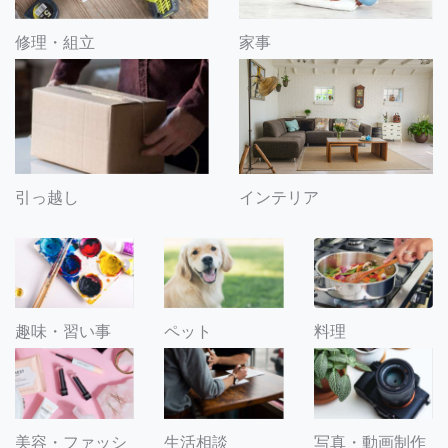
修理・組立
家事
引っ越し
インテリア
趣味・習い事
ペット
料理
美容・ファッシ
生活相談
写真・動画制作