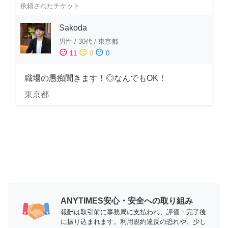
依頼されたチケット
Sakoda
男性
/
30代
/
東京都
sentiment_satisfied
sentiment_neutral
sentiment_dissatisfied
11
0
0
職場の愚痴聞きます！◎なんでもOK！
東京都
ANYTIMES安心・安全への取り組み
報酬は取引前に事務局に支払われ、評価・完了後
に振り込まれます。利用規約違反の恐れや、少し