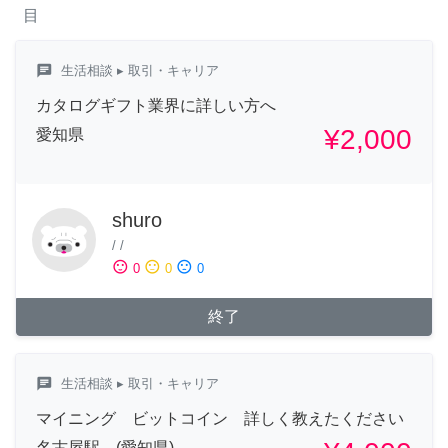
目
chat
生活相談
▸ 取引・キャリア
カタログギフト業界に詳しい方へ
¥2,000
愛知県
shuro
/
/
sentiment_satisfied
sentiment_neutral
sentiment_dissatisfied
0
0
0
終了
chat
生活相談
▸ 取引・キャリア
マイニング ビットコイン 詳しく教えたください
名古屋駅 (愛知県)