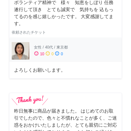
ボランティア精神で 様々 知恵をしぼり 任務
遂行して頂き とても誠実で 気持ちを 込もっ
てるのを感じ嬉しかったです。 大変感謝してま
す。
依頼されたチケット
女性
/
40代
/
東京都
sentiment_satisfied
sentiment_neutral
sentiment_dissatisfied
10
0
0
よろしくお願いします。
昨日無事に商品が届きました。 はじめてのお取
引でしたので、色々と不慣れなことが多く、ご迷
惑をおかけいたしましたが、とても親切にご対応