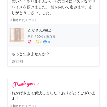
言いたくありませんが、今の自分にベストなアド
バイスを頂けました。 前を向いて進みます。あ
りがとうございました。
依頼されたチケット
たかさんver.2
男性
/
20代
/
東京都
sentiment_satisfied
sentiment_neutral
sentiment_dissatisfied
5
0
0
もっと生きませんか？
東京都
おかげさまで解決しました！ありがとうございま
す！
依頼されたチケット