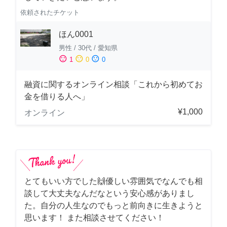
依頼されたチケット
ほん0001
男性
/
30代
/
愛知県
sentiment_satisfied
sentiment_neutral
sentiment_dissatisfied
1
0
0
融資に関するオンライン相談「これから初めてお
金を借りる人へ」
¥1,000
オンライン
とてもいい方でした🙌優しい雰囲気でなんでも相
談して大丈夫なんだなという安心感がありまし
た。自分の人生なのでもっと前向きに生きようと
思います！ また相談させてください！