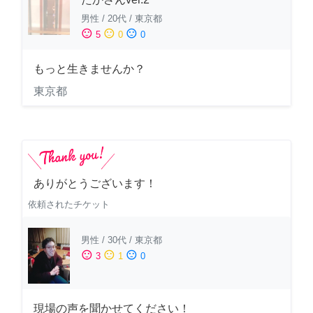
男性
/
20代
/
東京都
sentiment_satisfied
sentiment_neutral
sentiment_dissatisfied
5
0
0
もっと生きませんか？
東京都
ありがとうございます！
依頼されたチケット
男性
/
30代
/
東京都
sentiment_satisfied
sentiment_neutral
sentiment_dissatisfied
3
1
0
現場の声を聞かせてください！