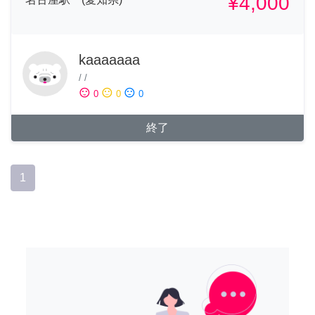
¥4,000
kaaaaaaa
/
/
sentiment_satisfied
sentiment_neutral
sentiment_dissatisfied
0
0
0
終了
1