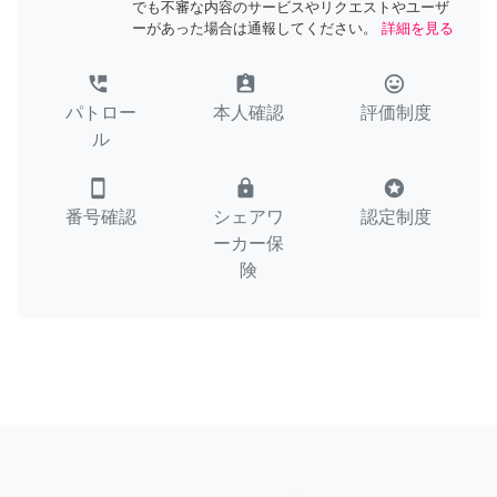
でも不審な内容のサービスやリクエストやユーザ
ーがあった場合は通報してください。
詳細を見る
perm_phone_msg
assignment_ind
tag_faces
パトロー
本人確認
評価制度
ル
smartphone
lock
stars
番号確認
シェアワ
認定制度
ーカー保
険