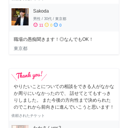
Sakoda
男性
/
30代
/
東京都
sentiment_satisfied
sentiment_neutral
sentiment_dissatisfied
11
0
0
職場の愚痴聞きます！◎なんでもOK！
東京都
やりたいことについての相談をできる人がなかな
か周りにいなかったので、 話せてとてもすっき
りしました。 また今後の方向性まで決められた
のでこれから前向きに進んでいこうと思います！
依頼されたチケット
たかさんver.2