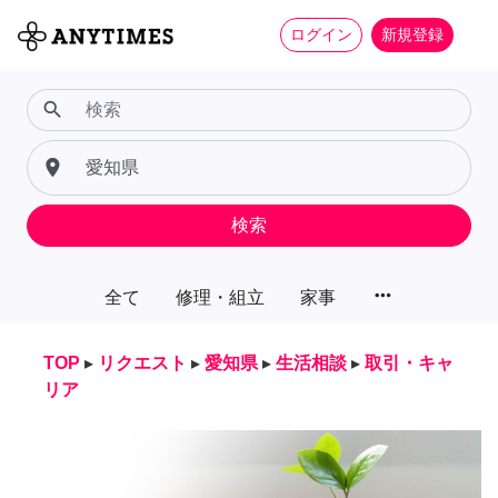
ログイン
新規登録
search
place
検索
more_horiz
全て
修理・組立
家事
TOP
▸
リクエスト
▸
愛知県
▸
生活相談
▸
取引・キャ
リア