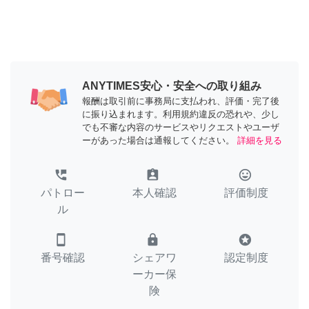
ANYTIMES安心・安全への取り組み
報酬は取引前に事務局に支払われ、評価・完了後
に振り込まれます。利用規約違反の恐れや、少し
でも不審な内容のサービスやリクエストやユーザ
ーがあった場合は通報してください。
詳細を見る
perm_phone_msg
assignment_ind
tag_faces
パトロー
本人確認
評価制度
ル
smartphone
lock
stars
番号確認
シェアワ
認定制度
ーカー保
険