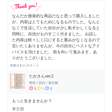
なんだか挑発的な商品だなと思って購入しました
が、内容はとてもためになるものでした。なんと
なくで生活していた自分が少し恥ずかしくなると
同時に、自信がものすごく付きました。 お話し
た内容は軽々しく口にすると重みがなくなるので
言いたくありませんが、今の自分にベストなアド
バイスを頂けました。 前を向いて進みます。あ
りがとうございました。
依頼されたチケット
たかさんver.2
男性
/
20代
/
東京都
sentiment_satisfied
sentiment_neutral
sentiment_dissatisfied
5
0
0
もっと生きませんか？
東京都