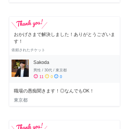
おかげさまで解決しました！ありがとうございま
す！
依頼されたチケット
Sakoda
男性
/
30代
/
東京都
sentiment_satisfied
sentiment_neutral
sentiment_dissatisfied
11
0
0
職場の愚痴聞きます！◎なんでもOK！
東京都