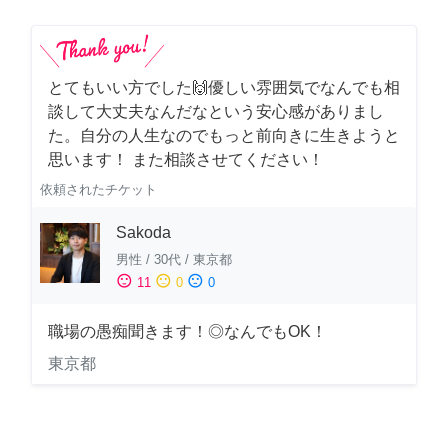
とてもいい方でした🙌優しい雰囲気でなんでも相
談して大丈夫なんだなという安心感がありまし
た。自分の人生なのでもっと前向きに生きようと
思います！ また相談させてください！
依頼されたチケット
Sakoda
男性
/
30代
/
東京都
sentiment_satisfied
sentiment_neutral
sentiment_dissatisfied
11
0
0
職場の愚痴聞きます！◎なんでもOK！
東京都