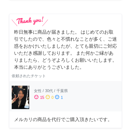
昨日無事に商品が届きました。 はじめてのお取
引でしたので、色々と不慣れなことが多く、ご迷
惑をおかけいたしましたが、とても親切にご対応
いただき感謝しております。 また何かご縁があ
りましたら、どうぞよろしくお願いいたします。
本当にありがとうございました。
依頼されたチケット
女性
/
30代
/
千葉県
sentiment_satisfied
sentiment_neutral
sentiment_dissatisfied
15
0
1
メルカリの商品を代行でご購入頂きたいです。