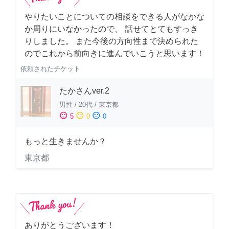
やりたいことについての相談をできる人がなかな
か周りにいなかったので、 話せてとてもすっき
りしました。 また今後の方向性まで決められた
のでこれから前向きに進んでいこうと思います！
依頼されたチケット
たかさんver.2
男性
/
20代
/
東京都
sentiment_satisfied
sentiment_neutral
sentiment_dissatisfied
5
0
0
もっと生きませんか？
東京都
ありがとうございます！