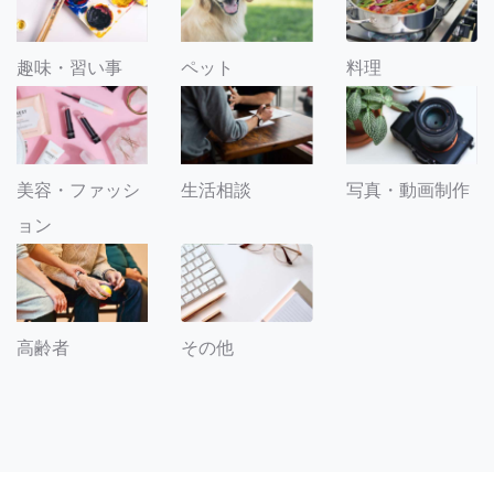
趣味・習い事
ペット
料理
美容・ファッシ
生活相談
写真・動画制作
ョン
その他
高齢者