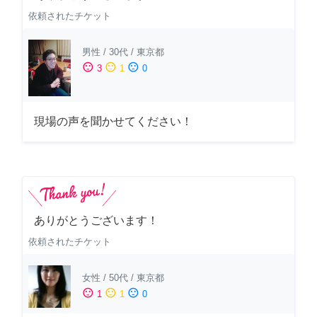
依頼されたチケット
男性
/
30代
/
東京都
sentiment_satisfied
sentiment_neutral
sentiment_dissatisfied
3
1
0
現場の声を聞かせてください！
ありがとうございます！
依頼されたチケット
女性
/
50代
/
東京都
sentiment_satisfied
sentiment_neutral
sentiment_dissatisfied
1
1
0