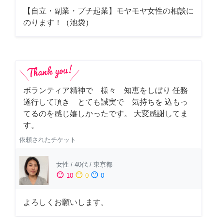
【自立・副業・プチ起業】モヤモヤ女性の相談に
のります！（池袋）
ボランティア精神で 様々 知恵をしぼり 任務
遂行して頂き とても誠実で 気持ちを 込もっ
てるのを感じ嬉しかったです。 大変感謝してま
す。
依頼されたチケット
女性
/
40代
/
東京都
sentiment_satisfied
sentiment_neutral
sentiment_dissatisfied
10
0
0
よろしくお願いします。