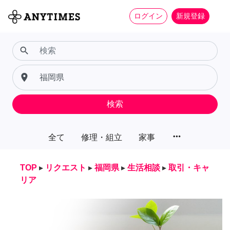
ログイン
新規登録
search
place
検索
more_horiz
全て
修理・組立
家事
TOP
▸
リクエスト
▸
福岡県
▸
生活相談
▸
取引・キャ
リア