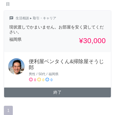
目
chat
生活相談
▸ 取引・キャリア
現状渡しでかまいません。お部屋を安く貸してくだ
さい。
¥30,000
福岡県
便利屋ベンタくん&掃除屋そうじ
郎
男性
/
50代
/
福岡県
sentiment_satisfied
sentiment_neutral
sentiment_dissatisfied
0
0
0
終了
1