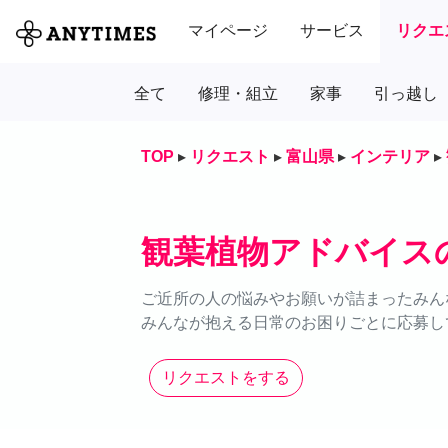
マイページ
サービス
リクエ
全て
修理・組立
家事
引っ越し
TOP
▸
リクエスト
▸
富山県
▸
インテリア
▸
観葉植物アドバイス
ご近所の人の悩みやお願いが詰まったみん
みんなが抱える日常のお困りごとに応募し
リクエストをする