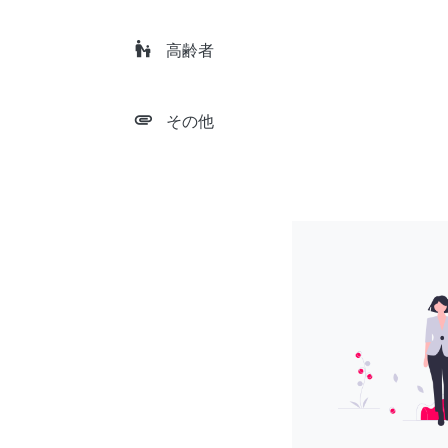
escalator_warning
高齢者
attachment
その他