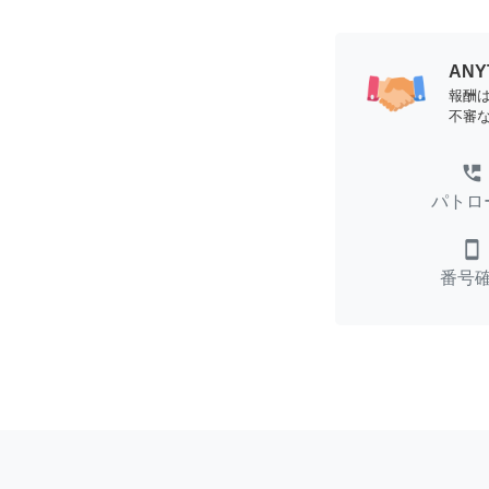
AN
報酬
不審
perm_phone_msg
パトロ
smartphone
番号