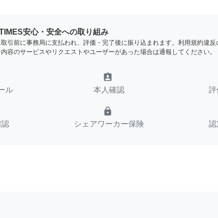
YTIMES安心・安全への取り組み
は取引前に事務局に支払われ、評価・完了後に振り込まれます。利用規約違反
な内容のサービスやリクエストやユーザーがあった場合は通報してください。
assignment_ind
ール
本人確認
評
lock
確認
シェアワーカー保険
認