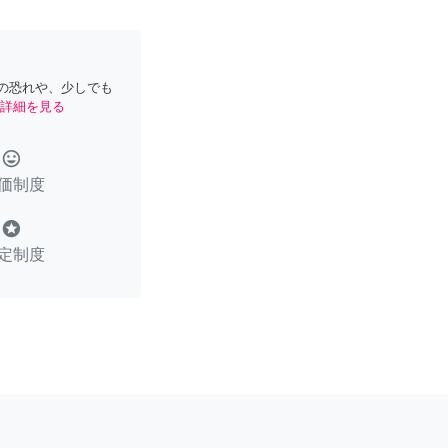
の恐れや、少しでも
詳細を見る
tag_faces
価制度
stars
定制度