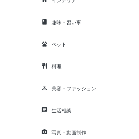
インテリア
class
趣味・習い事
pets
ペット
restaurant
料理
checkroom
美容・ファッション
chat
生活相談
camera_alt
写真・動画制作