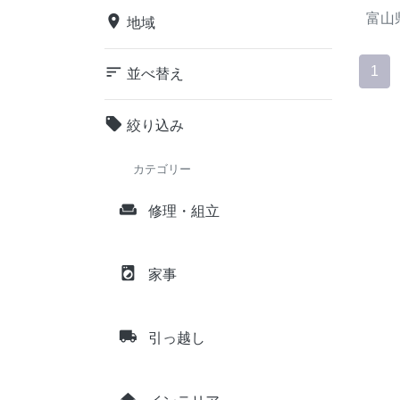
富山
place
地域
sort
1
並べ替え
local_offer
絞り込み
カテゴリー
weekend
修理・組立
local_laundry_service
家事
local_shipping
引っ越し
home