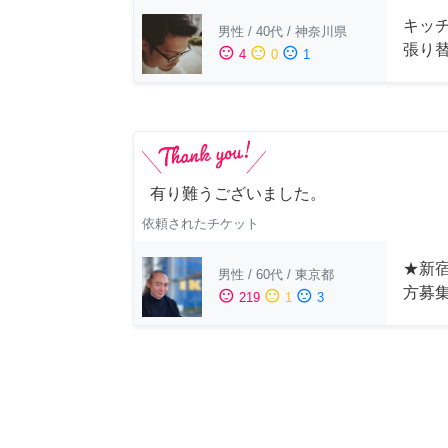
キッ
男性
/
40代
/
神奈川県
張り
sentiment_satisfied
sentiment_neutral
sentiment_dissatisfied
4
0
1
有り難うございました。
依頼されたチケット
★新宿
男性
/
60代
/
東京都
方募
sentiment_satisfied
sentiment_neutral
sentiment_dissatisfied
219
1
3