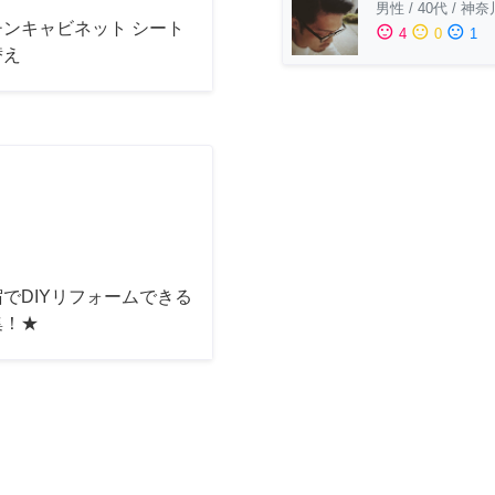
男性
/
40代
/
神奈
チンキャビネット シート
sentiment_satisfied
sentiment_neutral
sentiment_dissatisfied
4
0
1
替え
でDIYリフォームできる
集！★