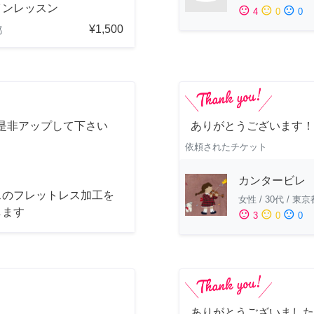
インレッスン
sentiment_satisfied
sentiment_neutral
sentiment_dissatisfied
4
0
0
¥1,500
都
是非アップして下さい
ありがとうございます！
依頼されたチケット
カンタービレ
スのフレットレス加工を
女性
/
30代
/
東京
します
sentiment_satisfied
sentiment_neutral
sentiment_dissatisfied
3
0
0
ありがとうございました！ ^