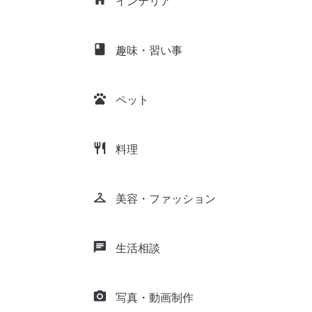
インテリア
class
趣味・習い事
pets
ペット
restaurant
料理
checkroom
美容・ファッション
chat
生活相談
camera_alt
写真・動画制作