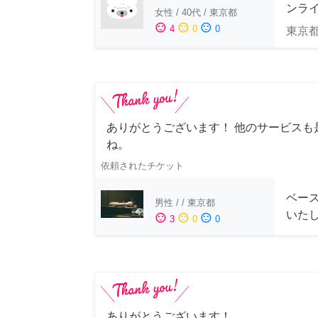
ンラ
女性
/
40代
/
東京都
sentiment_satisfied
sentiment_neutral
sentiment_dissatisfied
4
0
0
東京
ありがとうございます！ 他のサービスも
ね。
依頼されたチケット
ベー
男性
/
/
東京都
いた
sentiment_satisfied
sentiment_neutral
sentiment_dissatisfied
3
0
0
ありがとうございます！