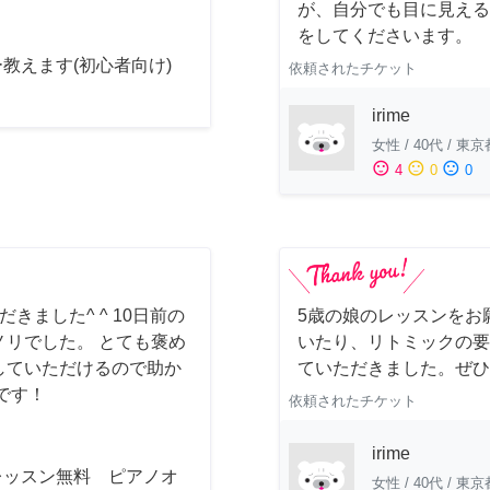
が、自分でも目に見える
をしてくださいます。
教えます(初心者向け)
依頼されたチケット
irime
女性
/
40代
/
東京
sentiment_satisfied
sentiment_neutral
sentiment_dissatisfied
4
0
0
ました^ ^ 10日前の
5歳の娘のレッスンをお
リでした。 とても褒め
いたり、リトミックの要
していただけるので助か
ていただきました。ぜひ
です！
依頼されたチケット
irime
レッスン無料 ピアノオ
女性
/
40代
/
東京