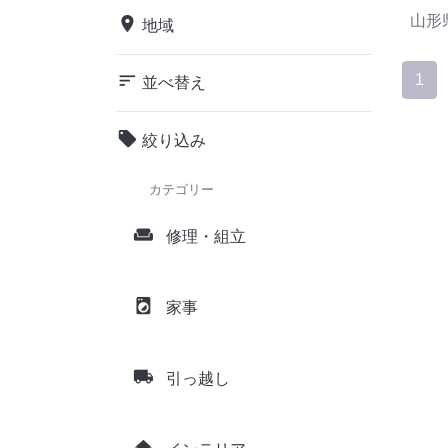
山形
place
地域
sort
1
並べ替え
local_offer
絞り込み
カテゴリー
weekend
修理・組立
local_laundry_service
家事
local_shipping
引っ越し
home