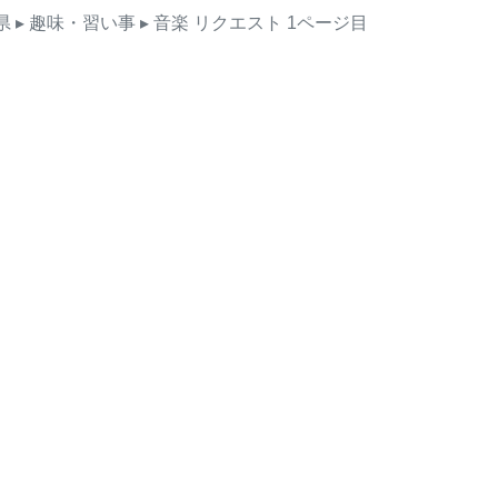
県
▸ 趣味・習い事
▸ 音楽
リクエスト
1ページ目