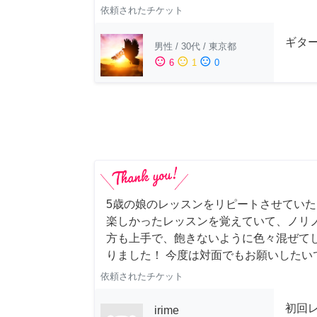
依頼されたチケット
ギター
男性
/
30代
/
東京都
sentiment_satisfied
sentiment_neutral
sentiment_dissatisfied
6
1
0
5歳の娘のレッスンをリピートさせていただき
楽しかったレッスンを覚えていて、ノリノ
方も上手で、飽きないように色々混ぜて
りました！ 今度は対面でもお願いしたい
依頼されたチケット
初回
irime