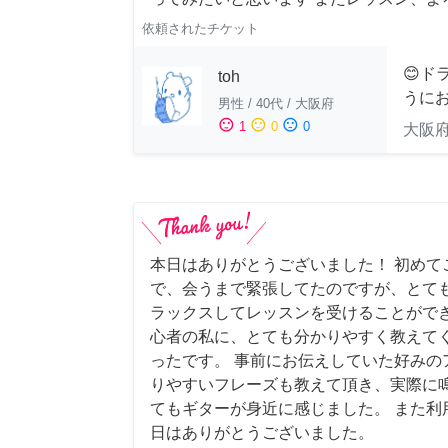
依頼されたチケット
😊ド
toh
うにお
男性
/
40代
/
大阪府
sentiment_satisfied
sentiment_neutral
sentiment_dissatisfied
1
0
0
大阪
本日はありがとうございました！ 初めて
で、会うまで緊張してたのですが、とて
ラックスしてレッスンを受けることができ
心者の私に、とても分かりやすく教えて
ったです。 事前にお伝えしていた好みの
りやすいフレーズも教えて頂き、実際に
てもギターが身近に感じました。 また利
日はありがとうございました。