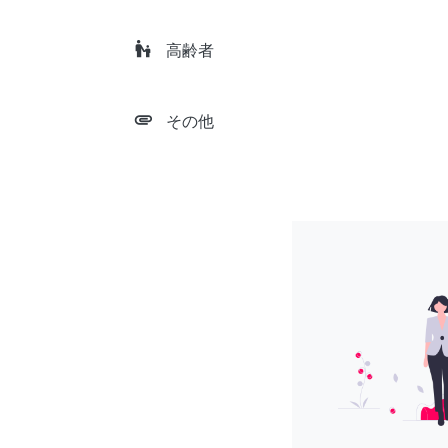
escalator_warning
高齢者
attachment
その他