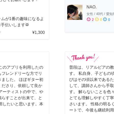
NAO.
女性
/
40代
/
愛知
ラムが1番の趣味になるよ
sentiment_satisfied
sentiment_neutral
sentiment_dissatisfied
2
0
0
手伝いします🥁
¥1,300
府
このアプリを利用したの
普段は、リアルピアの教
もフレンドリーな方でリ
す。 私自身、子どもの
ました。 ほぼギター初
びはその頃以来であるた
くださり、依頼して良か
して、講師さんから手取
アーティストの中で、や
す。 解らないことを色
鳴らすことが出来て、と
とても理解しやすく丁寧
用したいと思います。本
さいます。 性格の明る
ートで、今後も継続利用