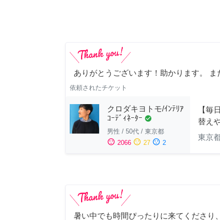
ありがとうございます！助かります。 ま
依頼されたチケット
クロダキヨトモ/ｲﾝﾃﾘｱ
【毎日
ｺｰﾃﾞｨﾈｰﾀｰ
check_circle
替え
男性
/
50代
/
東京都
東京
sentiment_satisfied
sentiment_neutral
sentiment_dissatisfied
2066
27
2
暑い中でも時間ぴったりに来てくださり