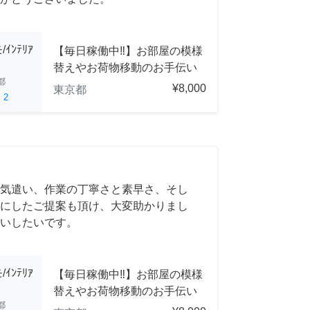
ﾝﾃﾘｱ
【毎日稼働中‼︎】お部屋の模様
替えやお荷物移動のお手伝い
都
¥8,000
東京都
ed
2
気遣い、作業の丁寧さと素早さ、そし
にしたご提案も頂け、大変助かりまし
いしたいです。
ﾝﾃﾘｱ
【毎日稼働中‼︎】お部屋の模様
替えやお荷物移動のお手伝い
都