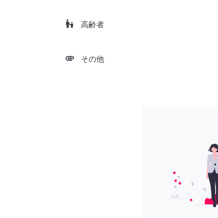
escalator_warning
高齢者
attachment
その他