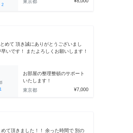
¥8,000
東京都
ed
2
とめて 頂き誠にありがとうございまし
が早いです！ またよろしくお願いします！
お部屋の整理整頓のサポート
いたします！
都
1
¥7,000
東京都
とめて頂きました！！ 余った時間で 別の