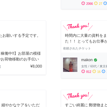
sentiment_satisfied
sentiment_neutral
sentiment_dissatisfi
2066
27
たお願いする予定です。
時間内に大量の資料をま
た！！ とってもお仕事
依頼されたチケット
稼働中‼︎】お部屋の模様
やお荷物移動のお手伝い
makon
check_circle
¥8,000
女性
/
60代
/
東京
都
sentiment_satisfied
sentiment_neutral
sentiment_dissatisfied
812
16
、細やかなケアをいただ
すごい綺麗に 郵便物ま