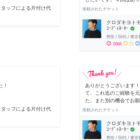
スタッフによる片付け代
依頼されたチケット
クロダキヨトモ/ｲ
ｺｰﾃﾞｨﾈｰﾀｰ
check_circle
男性
/
50代
/
東京
sentiment_satisfied
sentiment_neutral
sentiment_dissatisfi
2066
27
た！
ありがとうございます！
て、これ迄のご経験を元
た。また別の機会でお願
スタッフによる片付け代
依頼されたチケット
クロダキヨトモ/ｲ
ｺｰﾃﾞｨﾈｰﾀｰ
check_circle
男性
/
50代
/
東京