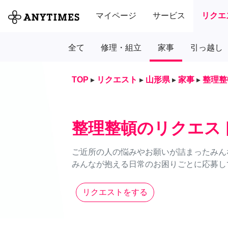
マイページ
サービス
リクエ
全て
修理・組立
家事
引っ越し
TOP
▸
リクエスト
▸
山形県
▸
家事
▸
整理整
整理整頓のリクエス
ご近所の人の悩みやお願いが詰まったみん
みんなが抱える日常のお困りごとに応募し
リクエストをする