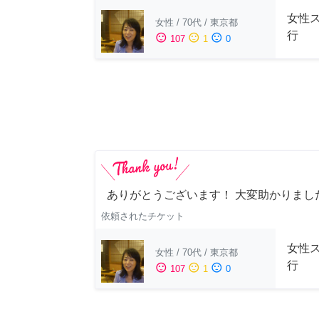
女性
女性
/
70代
/
東京都
行
sentiment_satisfied
sentiment_neutral
sentiment_dissatisfied
107
1
0
ありがとうございます！ 大変助かりまし
依頼されたチケット
女性
女性
/
70代
/
東京都
行
sentiment_satisfied
sentiment_neutral
sentiment_dissatisfied
107
1
0