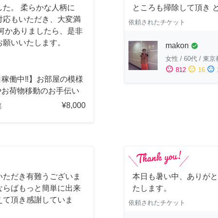
た。 柔らかな人柄に
ところも掃除して頂き 
対応もいただき、大変満
依頼されたチケット
何かありましたら、是非
お願いいたします。
makon
check_circle
女性
/
60代
/
東京
sentiment_satisfied
sentiment_neutral
sentiment_dissatisfied
812
16
稼働中‼︎】お部屋の模様
やお荷物移動のお手伝い
¥8,000
都
いただき有難うございま
本日も暑い中、ありがと
ならばもっと簡単に出来
たします。
えて頂き感謝していま
依頼されたチケット