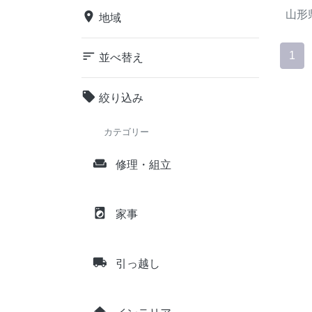
山形
place
地域
sort
1
並べ替え
local_offer
絞り込み
カテゴリー
weekend
修理・組立
local_laundry_service
家事
local_shipping
引っ越し
home