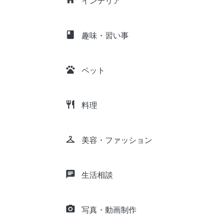
インテリア
class
趣味・習い事
pets
ペット
restaurant
料理
checkroom
美容・ファッション
chat
生活相談
camera_alt
写真・動画制作