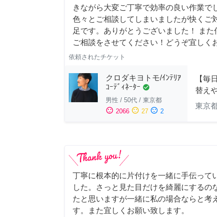
きながら大変ご丁寧で効率の良い作業でし
色々とご相談してしまいましたが快くご
足です。ありがとうございました！ また
ご相談をさせてください！どうぞ宜しく
依頼されたチケット
クロダキヨトモ/ｲﾝﾃﾘｱ
【毎日
ｺｰﾃﾞｨﾈｰﾀｰ
check_circle
替え
男性
/
50代
/
東京都
東京
sentiment_satisfied
sentiment_neutral
sentiment_dissatisfied
2066
27
2
丁寧に根本的に片付けを一緒に手伝って
した。さっと見た目だけを綺麗にするの
たと思いますが一緒に私の場合ならと考
す。また宜しくお願い致します。