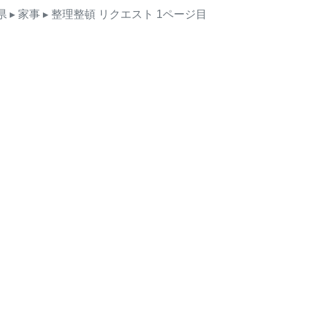
県
▸ 家事
▸ 整理整頓
リクエスト
1ページ目