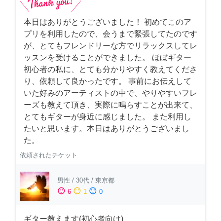
本日はありがとうございました！ 初めてこのア
プリを利用したので、会うまで緊張してたのです
が、とてもフレンドリーな方でリラックスしてレ
ッスンを受けることができました。 ほぼギター
初心者の私に、とても分かりやすく教えてくださ
り、依頼して良かったです。 事前にお伝えして
いた好みのアーティストの中で、やりやすいフレ
ーズも教えて頂き、実際に鳴らすことが出来て、
とてもギターが身近に感じました。 また利用し
たいと思います。本日はありがとうございまし
た。
依頼されたチケット
男性
/
30代
/
東京都
sentiment_satisfied
sentiment_neutral
sentiment_dissatisfied
6
1
0
ギター教えます(初心者向け)