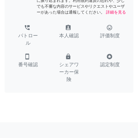
に振り込まれます。利用規約違反の恐れや、少し
でも不審な内容のサービスやリクエストやユーザ
ーがあった場合は通報してください。
詳細を見る
perm_phone_msg
assignment_ind
tag_faces
パトロー
本人確認
評価制度
ル
smartphone
lock
stars
番号確認
シェアワ
認定制度
ーカー保
険