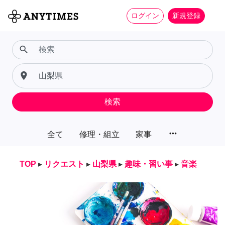
ログイン
新規登録
search
place
検索
more_horiz
全て
修理・組立
家事
TOP
▸
リクエスト
▸
山梨県
▸
趣味・習い事
▸
音楽