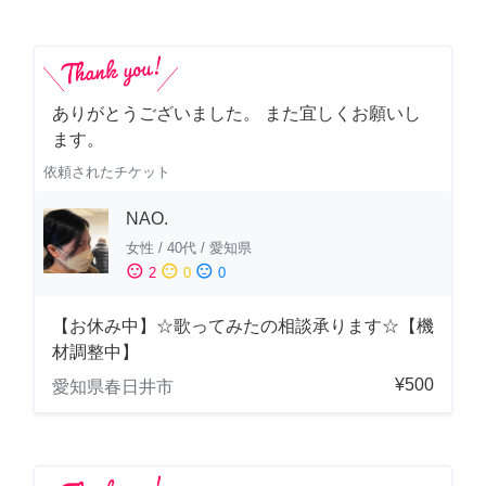
ありがとうございました。 また宜しくお願いし
ます。
依頼されたチケット
NAO.
女性
/
40代
/
愛知県
sentiment_satisfied
sentiment_neutral
sentiment_dissatisfied
2
0
0
【お休み中】☆歌ってみたの相談承ります☆【機
材調整中】
¥500
愛知県春日井市