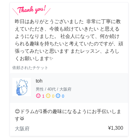
昨日はありがとうございました 非常に丁寧に教
えていただき、今後も続けていきたい と思える
ようになりました。 社会人になって、何か続け
られる趣味を持ちたいと考えていたのですが、頑
張ってみたいと思います またレッスン、よろし
くお願いします✨
依頼されたチケット
toh
男性
/
40代
/
大阪府
sentiment_satisfied
sentiment_neutral
sentiment_dissatisfied
1
0
0
😊ドラムが1番の趣味になるようにお手伝いしま
す🥁
¥1,300
大阪府