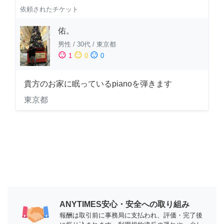
依頼されたチケット
佑。
男性
/
30代
/
東京都
sentiment_satisfied
sentiment_neutral
sentiment_dissatisfied
1
0
0
貴方のお家に眠っているpianoを弾きます
東京都
ANYTIMES安心・安全への取り組み
報酬は取引前に事務局に支払われ、評価・完了後