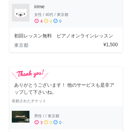
irime
女性
/
40代
/
東京都
sentiment_satisfied
sentiment_neutral
sentiment_dissatisfied
4
0
0
初回レッスン無料 ピアノオンラインレッスン
¥1,500
東京都
ありがとうございます！ 他のサービスも是非ア
ップして下さいね。
依頼されたチケット
男性
/
/
東京都
sentiment_satisfied
sentiment_neutral
sentiment_dissatisfied
3
0
0