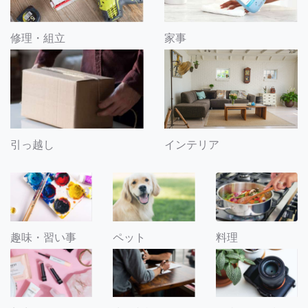
修理・組立
家事
引っ越し
インテリア
趣味・習い事
ペット
料理