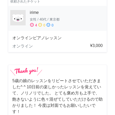
依頼されたチケット
irime
女性
/
40代
/
東京都
sentiment_satisfied
sentiment_neutral
sentiment_dissatisfied
4
0
0
オンラインピアノレッスン
¥3,000
オンライン
5歳の娘のレッスンをリピートさせていただきま
した^ ^ 10日前の楽しかったレッスンを覚えてい
て、ノリノリでした。 とても褒め方も上手で、
飽きないように色々混ぜてしていただけるので助
かりました！ 今度は対面でもお願いしたいで
す！