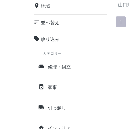
山口
place
地域
sort
1
並べ替え
local_offer
絞り込み
カテゴリー
weekend
修理・組立
local_laundry_service
家事
local_shipping
引っ越し
home
インテリア