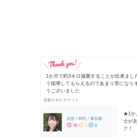
1か月で約3キロ減量することが出来まし
う指導してもらえるのであまり苦にならず
うございました
依頼されたチケット
★1か
女性
/
40代
/
東京都
士が
sentiment_satisfied
sentiment_neutral
sentiment_dissatisfied
76
3
0
ク！