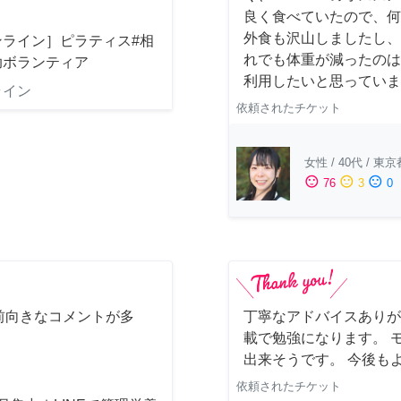
良く食べていたので、何
外食も沢山しましたし、
ンライン］ピラティス#相
れでも体重が減ったのは
助ボランティア
利用したいと思っています
ライン
依頼されたチケット
女性
/
40代
/
東京
sentiment_satisfied
sentiment_neutral
sentiment_dissatisfied
76
3
0
前向きなコメントが多
丁寧なアドバイスありが
載で勉強になります。 
出来そうです。 今後も
依頼されたチケット