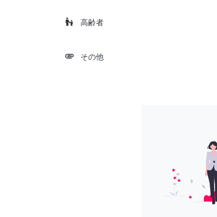
escalator_warning
高齢者
attachment
その他