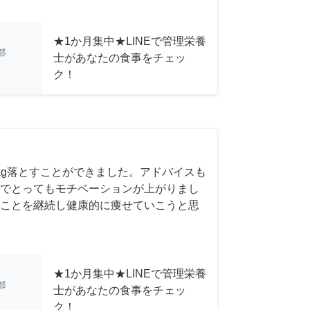
★1か月集中★LINEで管理栄養
都
士があなたの食事をチェッ
ク！
kg落とすことができました。アドバイスも
でとってもモチベーションが上がりまし
ことを継続し健康的に痩せていこうと思
★1か月集中★LINEで管理栄養
都
士があなたの食事をチェッ
ク！