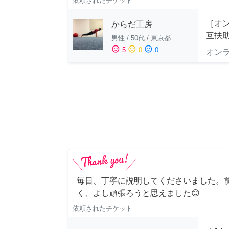
依頼されたチケット
［オ
からだ工房
互扶
男性
/
50代
/
東京都
sentiment_satisfied
sentiment_neutral
sentiment_dissatisfied
5
0
0
オン
毎日、丁寧に説明してくださいました。
く、よし頑張ろうと思えました😊
依頼されたチケット