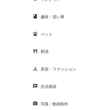
class
趣味・習い事
pets
ペット
restaurant
料理
checkroom
美容・ファッション
chat
生活相談
camera_alt
写真・動画制作