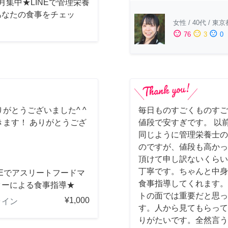
月集中★LINEで管理栄養
あなたの食事をチェッ
女性
/
40代
/
東京
sentiment_satisfied
sentiment_neutral
sentiment_dissatisfied
76
3
0
がとうございました^ ^
毎日ものすごくものすご
ます！ ありがとうござ
値段で安すぎです。 以
同じように管理栄養士の
のですが、値段も高かっ
頂けて申し訳ないくらい
丁寧です。ちゃんと中身
NEでアスリートフードマ
食事指導してくれます。
ターによる食事指導★
トの面では重要だと思っ
¥1,000
ライン
す。人から見てもらって
りがたいです。全然言う