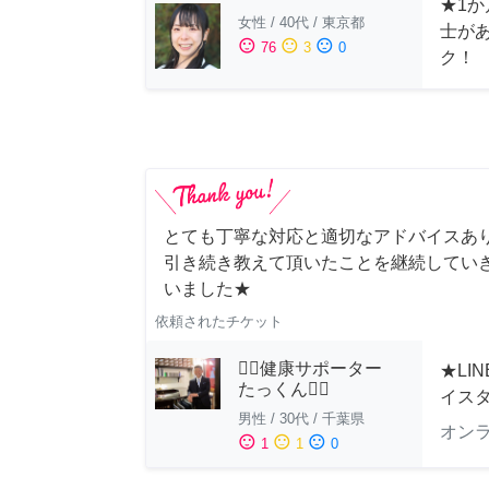
★1か
女性
/
40代
/
東京都
士が
sentiment_satisfied
sentiment_neutral
sentiment_dissatisfied
76
3
0
ク！
とても丁寧な対応と適切なアドバイスあり
引き続き教えて頂いたことを継続していき
いました★
依頼されたチケット
🏋️‍♂️健康サポーター
★LI
たっくん🏋️‍♂️
イス
男性
/
30代
/
千葉県
オン
sentiment_satisfied
sentiment_neutral
sentiment_dissatisfied
1
1
0