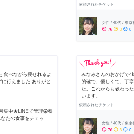
依頼されたチケット
女性
/
40代
/
東京
sentiment_satisfied
sentiment_neutral
sentiment_dissatisfied
76
3
0
た 食べながら痩せれるよ
みなみさんのおかげで4
に行えました ありがと
的確で、優しくて、丁寧
た。これからも教わった
います。
依頼されたチケット
月集中★LINEで管理栄養
あなたの食事をチェッ
女性
/
40代
/
東京
sentiment_satisfied
sentiment_neutral
sentiment_dissatisfied
76
3
0