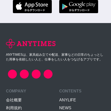
ANYTIMESは、家具組み立てや配送、家事などの日常のちょっとし
た用事を依頼したい人と、仕事をしたい人をつなげるアプリです。
COMPANY
CONTENTS
会社概要
ANYLIFE
利用規約
NEWS