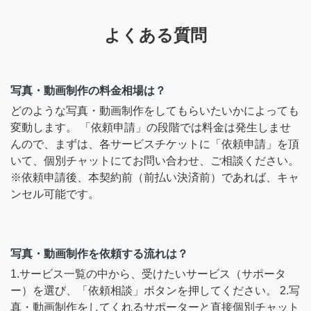
よくある質問
写真・動画制作の料金相場は？
どのような写真・動画制作をしてもらいたいかによっても
変動します。 「依頼申請」の段階では料金は発生しませ
んので、まずは、各サービスチケットに「依頼申請」を頂
いて、個別チャットにてお問い合わせ、ご相談ください。
※依頼申請後、本契約前（前払い決済前）であれば、キャ
ンセル可能です。
写真・動画制作を依頼する流れは？
1.サービス一覧の中から、受けたいサービス（サポータ
ー）を選び、「依頼相談」ボタンを押してください。 2.写
真・動画制作をしてくれるサポーターと直接個別チャット