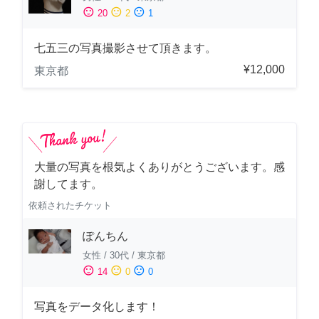
sentiment_satisfied
sentiment_neutral
sentiment_dissatisfied
20
2
1
七五三の写真撮影させて頂きます。
¥12,000
東京都
大量の写真を根気よくありがとうございます。感
謝してます。
依頼されたチケット
ぽんちん
女性
/
30代
/
東京都
sentiment_satisfied
sentiment_neutral
sentiment_dissatisfied
14
0
0
写真をデータ化します！