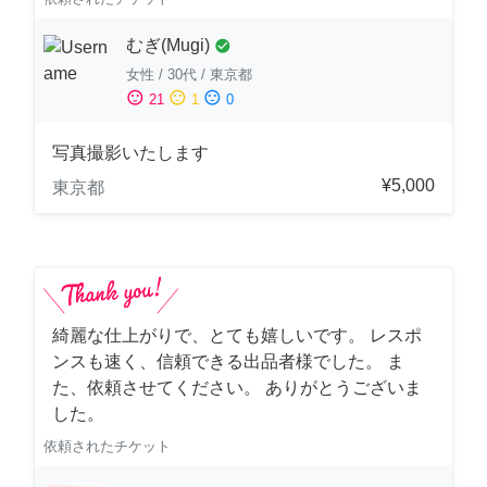
むぎ(Mugi)
check_circle
女性
/
30代
/
東京都
sentiment_satisfied
sentiment_neutral
sentiment_dissatisfied
21
1
0
写真撮影いたします
¥5,000
東京都
綺麗な仕上がりで、とても嬉しいです。 レスポ
ンスも速く、信頼できる出品者様でした。 ま
た、依頼させてください。 ありがとうございま
した。
依頼されたチケット