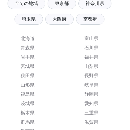
全ての地域
東京都
神奈川県
埼玉県
大阪府
京都府
北海道
富山県
青森県
石川県
岩手県
福井県
宮城県
山梨県
秋田県
長野県
山形県
岐阜県
福島県
静岡県
茨城県
愛知県
栃木県
三重県
群馬県
滋賀県