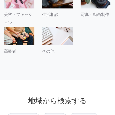
美容・ファッシ
生活相談
写真・動画制作
ョン
その他
高齢者
地域から検索する