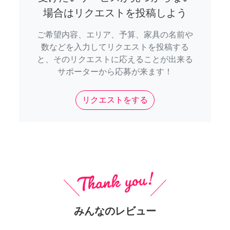
場合はリクエストを投稿しよう
ご希望内容、エリア、予算、家具の名前や
数などを入力してリクエストを投稿する
と、そのリクエストに応えることが出来る
サポーターから応募が来ます！
リクエストをする
みんなのレビュー