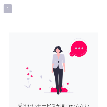
1
受けたいサービスが見つからない