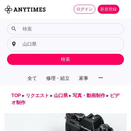
ログイン
新規登録
search
place
検索
more_horiz
全て
修理・組立
家事
TOP
▸
リクエスト
▸
山口県
▸
写真・動画制作
▸
ビデ
オ制作