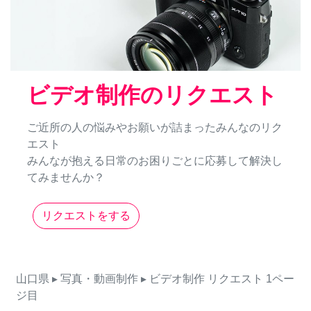
ビデオ制作のリクエスト
ご近所の人の悩みやお願いが詰まったみんなのリク
エスト
みんなが抱える日常のお困りごとに応募して解決し
てみませんか？
リクエストをする
山口県
▸ 写真・動画制作
▸ ビデオ制作
リクエスト
1ペー
ジ目