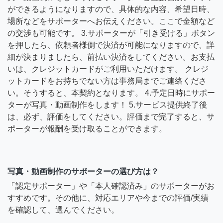
ができるようになりますので、具体的な内容、希望日時、
場所などをサポーターへお伝えください。ここで金額など
の交渉も可能です。 3.サポーターが「引き受ける」ボタン
を押したら、依頼者様側で決済が可能になりますので、詳
細が決まりましたら、前払い決済をしてください。お支払
いは、クレジットカードがご利用いただけます。 クレジ
ットカードをお持ちでない方は事務局までご連絡くださ
い。そうすると、本契約となります。 4.予定日時にサポー
ターが写真・動画制作をします！ 5.サービス提供終了後
は、必ず、評価をしてください。評価まで完了すると、サ
ポーターが報酬を受け取ることができます。
写真・動画制作のサポーターの選び方は？
「認定サポーター」や「本人確認済み」のサポーターがお
すすめです。その他に、対応エリアや今までの評価/実績
を確認して、選んでください。