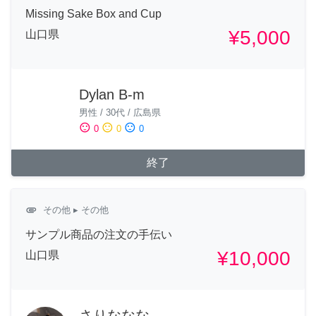
Missing Sake Box and Cup
¥5,000
山口県
Dylan B-m
男性
/
30代
/
広島県
sentiment_satisfied
sentiment_neutral
sentiment_dissatisfied
0
0
0
終了
attachment
その他
▸ その他
サンプル商品の注文の手伝い
¥10,000
山口県
さりななな