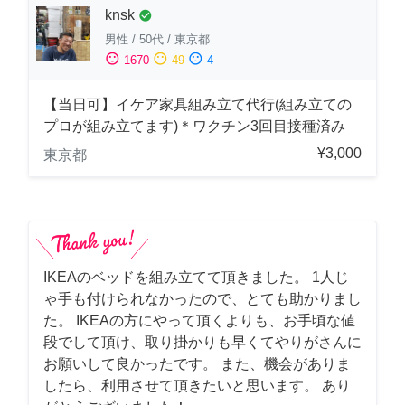
knsk
check_circle
男性
/
50代
/
東京都
sentiment_satisfied
sentiment_neutral
sentiment_dissatisfied
1670
49
4
【当日可】イケア家具組み立て代行(組み立ての
プロが組み立てます)＊ワクチン3回目接種済み
¥3,000
東京都
IKEAのベッドを組み立てて頂きました。 1人じ
ゃ手も付けられなかったので、とても助かりまし
た。 IKEAの方にやって頂くよりも、お手頃な値
段でして頂け、取り掛かりも早くてやりがさんに
お願いして良かったです。 また、機会がありま
したら、利用させて頂きたいと思います。 あり