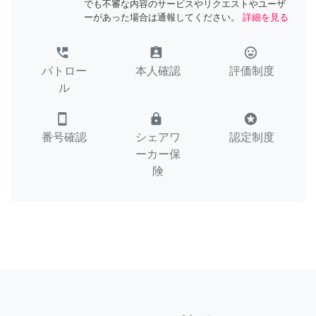
でも不審な内容のサービスやリクエストやユーザ
ーがあった場合は通報してください。
詳細を見る
perm_phone_msg
assignment_ind
tag_faces
パトロー
本人確認
評価制度
ル
smartphone
lock
stars
番号確認
シェアワ
認定制度
ーカー保
険