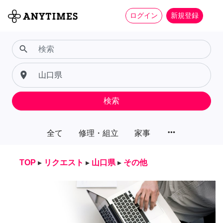
ログイン
新規登録
search
place
検索
more_horiz
全て
修理・組立
家事
TOP
▸
リクエスト
▸
山口県
▸
その他