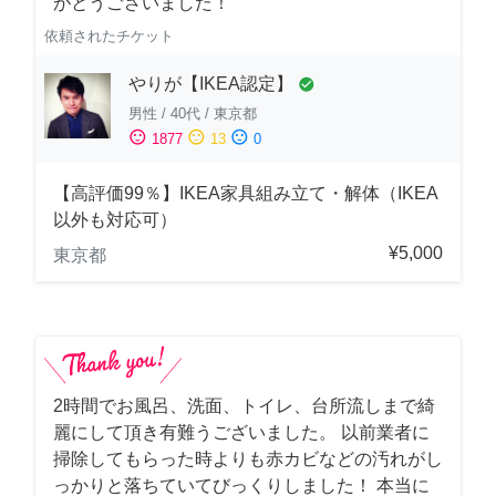
がとうございました！
依頼されたチケット
やりが【IKEA認定】
check_circle
男性
/
40代
/
東京都
sentiment_satisfied
sentiment_neutral
sentiment_dissatisfied
1877
13
0
【高評価99％】IKEA家具組み立て・解体（IKEA
以外も対応可）
¥5,000
東京都
2時間でお風呂、洗面、トイレ、台所流しまで綺
麗にして頂き有難うございました。 以前業者に
掃除してもらった時よりも赤カビなどの汚れがし
っかりと落ちていてびっくりしました！ 本当に