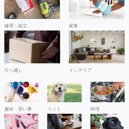
修理・組立
家事
引っ越し
インテリア
趣味・習い事
ペット
料理