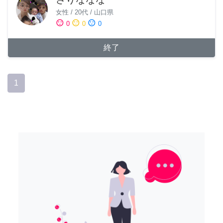
女性
/
20代
/
山口県
sentiment_satisfied
sentiment_neutral
sentiment_dissatisfied
0
0
0
終了
1