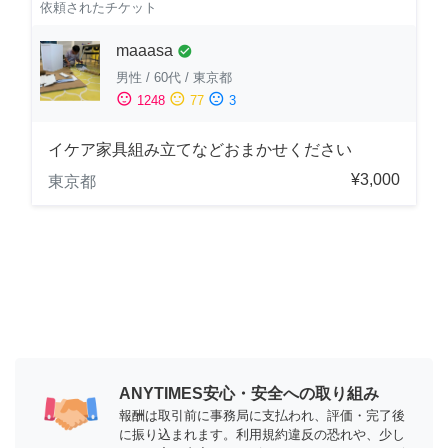
依頼されたチケット
maaasa
check_circle
男性
/
60代
/
東京都
sentiment_satisfied
sentiment_neutral
sentiment_dissatisfied
1248
77
3
イケア家具組み立てなどおまかせください
¥3,000
東京都
ANYTIMES安心・安全への取り組み
報酬は取引前に事務局に支払われ、評価・完了後
に振り込まれます。利用規約違反の恐れや、少し