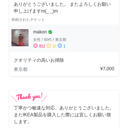
ありがとうございました。 またよろしくお願い
申し上げますm(_ _)m
依頼されたチケット
makon
check_circle
女性
/
60代
/
東京都
sentiment_satisfied
sentiment_neutral
sentiment_dissatisfied
812
16
1
クオリティの高いお掃除
¥7,000
東京都
丁寧かつ敏速な対応、ありがとうございました。
またIKEA製品を購入した際には宜しくお願い致
します。