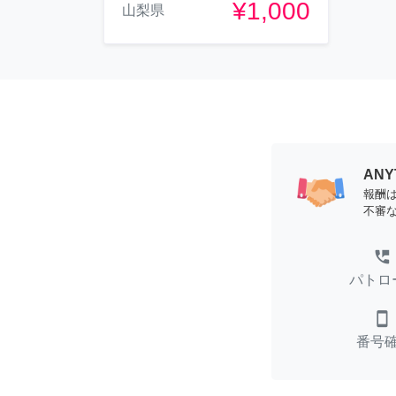
¥1,000
山梨県
AN
報酬
不審
perm_phone_msg
パトロ
smartphone
番号