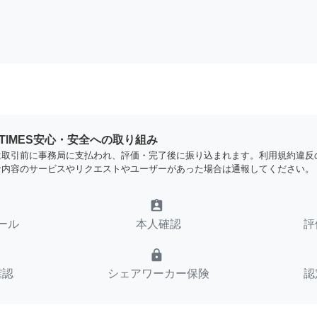
YTIMES安心・安全への取り組み
は取引前に事務局に支払われ、評価・完了後に振り込まれます。利用規約違反
な内容のサービスやリクエストやユーザーがあった場合は通報してください。
assignment_ind
ール
本人確認
評
lock
確認
シェアワーカー保険
認