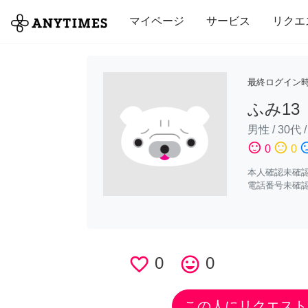
全て
修理・組立
家事
引っ越し
マイページ
サービス
リクエ
最終ログイン
ふみ13
男性
/
30代
sentiment_satisfied
sentiment_neutral
sentiment_di
0
0
本人確認未確
電話番号未確
favorite_border
0
tag_faces
0
この人にリクエスト