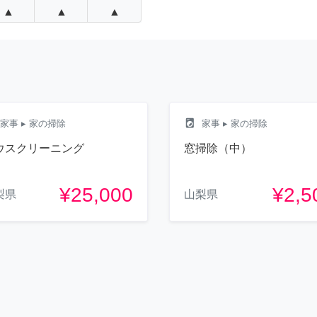
▲
▲
▲
local_laundry_service
家事
▸ 家の掃除
家事
▸ 家の掃除
ウスクリーニング
窓掃除（中）
¥25,000
¥2,5
梨県
山梨県