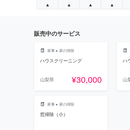
▲
▲
▲
▲
販売中のサービス
local_laundry_service
local_laundry_service
家事
▸ 家の掃除
ハウスクリーニング
ハ
¥30,000
山梨県
山
local_laundry_service
家事
▸ 家の掃除
窓掃除（小）