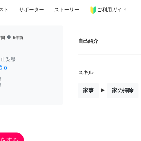
more_horiz
インテリア
趣味・習い事
ペット
料理
スト
サポーター
ストーリー
ご利用ガイド
fiber_manual_record
時間
6年前
自己紹介
/
山梨県
ssatisfied
0
スキル
認
認
▸
家事
家の掃除
をする