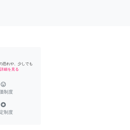
の恐れや、少しでも
詳細を見る
tag_faces
価制度
stars
定制度