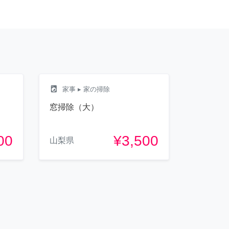
local_laundry_service
家事
▸ 家の掃除
窓掃除（大）
00
¥3,500
山梨県