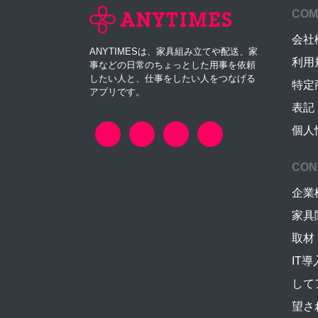
COM
会社
ANYTIMESは、家具組み立てや配送、家
利用
事などの日常のちょっとした用事を依頼
したい人と、仕事をしたい人をつなげる
特定
アプリです。
表記
個人
CON
企業
家具
取材
IT
して
望さ