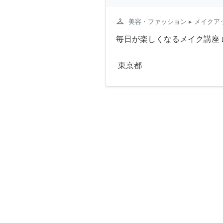
checkroom
美容・ファッション
▸ メイクア
毎日が楽しくなるメイク講座💄
東京都