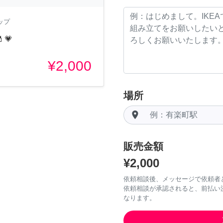
ップ
💗
¥2,000
場所
room
販売金額
¥2,000
依頼相談後、メッセージで依頼者
依頼相談が承認されると、前払い
なります。