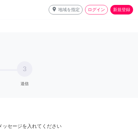
place
地域を指定
ログイン
新規登録
3
送信
メッセージを入れてください