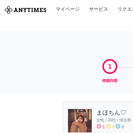
全て
修理・組立
家事
引っ越し
マイページ
サービス
リクエ
1
依頼内容
まほちん♡
女性
/
20代
/
埼玉県
sentiment_satisfied
sentiment_neutral
sentiment_dissatisfied
1
0
0