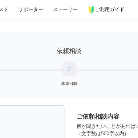
more_horiz
インテリア
趣味・習い事
ペット
料理
スト
サポーター
ストーリー
ご利用ガイド
依頼相談
2
希望日時
ご依頼相談内容
何か聞きたいことがあれば
（文字数は500字以内）