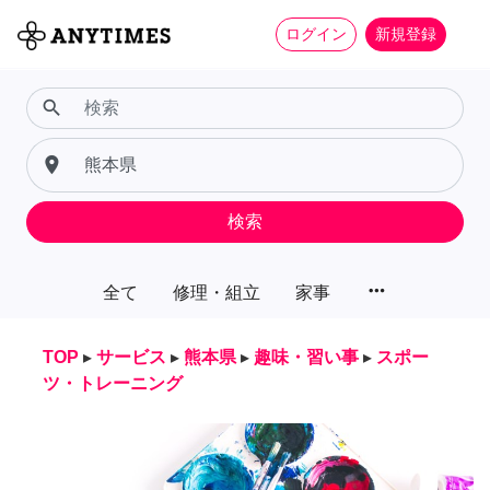
ログイン
新規登録
search
place
検索
more_horiz
全て
修理・組立
家事
TOP
▸
サービス
▸
熊本県
▸
趣味・習い事
▸
スポー
ツ・トレーニング