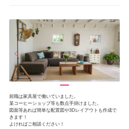
arrow_back_ios
arrow_forward_ios
Previous
Next
前職は家具屋で働いていました。
某コーヒーショップ等も数点手掛けました。
図面等あれば簡単な配置図や3Dレイアウトも作成で
きます！
よければご相談ください！