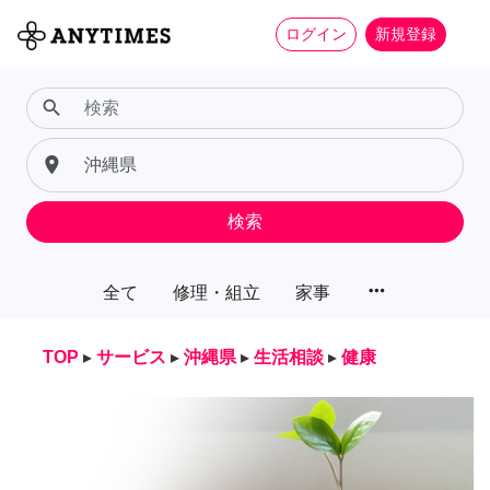
ログイン
新規登録
search
place
検索
more_horiz
全て
修理・組立
家事
TOP
▸
サービス
▸
沖縄県
▸
生活相談
▸
健康