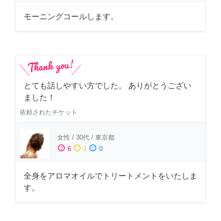
モーニングコールします。
とても話しやすい方でした。 ありがとうござい
ました！
依頼されたチケット
女性
/
30代
/
東京都
sentiment_satisfied
sentiment_neutral
sentiment_dissatisfied
6
1
0
全身をアロマオイルでトリートメントをいたしま
す。