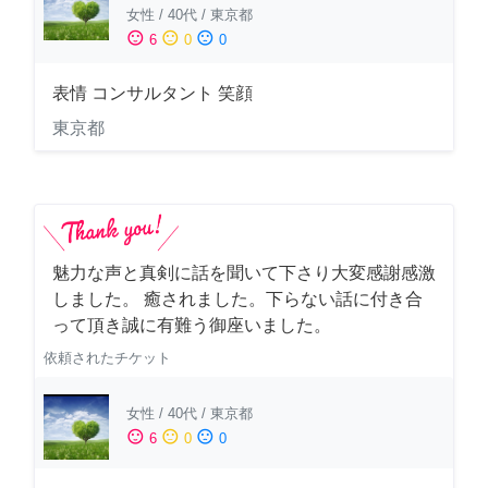
女性
/
40代
/
東京都
sentiment_satisfied
sentiment_neutral
sentiment_dissatisfied
6
0
0
表情 コンサルタント 笑顔
東京都
魅力な声と真剣に話を聞いて下さり大変感謝感激
しました。 癒されました。下らない話に付き合
って頂き誠に有難う御座いました。
依頼されたチケット
女性
/
40代
/
東京都
sentiment_satisfied
sentiment_neutral
sentiment_dissatisfied
6
0
0