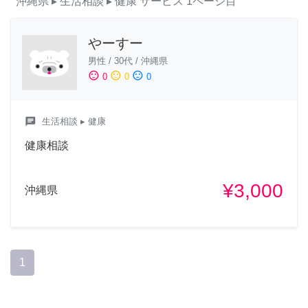
沖縄県
▸ 生活相談
▸ 健康
サービス
1ページ目
やーすー
男性
/
30代
/
沖縄県
sentiment_satisfied
sentiment_neutral
sentiment_dissatisfied
0
0
0
chat
生活相談
▸ 健康
健康相談
¥3,000
沖縄県
1