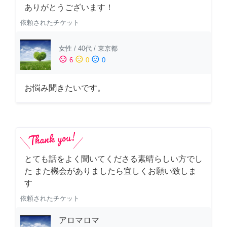
ありがとうございます！
依頼されたチケット
女性
/
40代
/
東京都
sentiment_satisfied
sentiment_neutral
sentiment_dissatisfied
6
0
0
お悩み聞きたいです。
とても話をよく聞いてくださる素晴らしい方でし
た また機会がありましたら宜しくお願い致しま
す
依頼されたチケット
アロマロマ