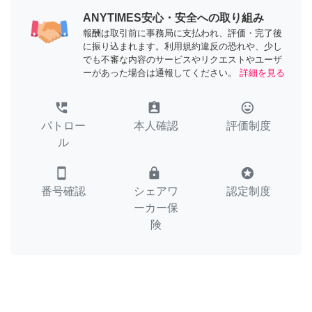
ANYTIMES安心・安全への取り組み
報酬は取引前に事務局に支払われ、評価・完了後
に振り込まれます。利用規約違反の恐れや、少し
でも不審な内容のサービスやリクエストやユーザ
ーがあった場合は通報してください。
詳細を見る
perm_phone_msg
assignment_ind
tag_faces
パトロー
本人確認
評価制度
ル
smartphone
lock
stars
番号確認
シェアワ
認定制度
ーカー保
険