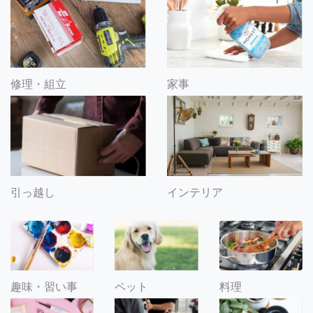
修理・組立
家事
引っ越し
インテリア
趣味・習い事
ペット
料理