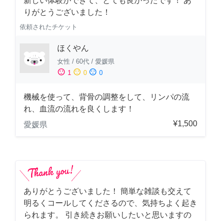
新しい体験ができて、とても良かったです！ あ
りがとうございました！
依頼されたチケット
ほくやん
女性
/
60代
/
愛媛県
sentiment_satisfied
sentiment_neutral
sentiment_dissatisfied
1
0
0
機械を使って、背骨の調整をして、リンパの流
れ、血流の流れを良くします！
¥1,500
愛媛県
ありがとうございました！ 簡単な雑談も交えて
明るくコールしてくださるので、気持ちよく起き
られます。 引き続きお願いしたいと思いますの