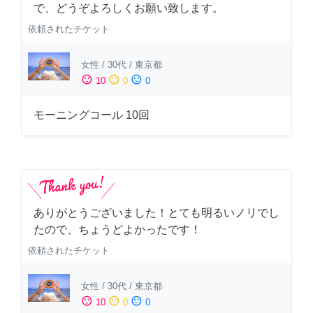
で、どうぞよろしくお願い致します。
依頼されたチケット
女性
/
30代
/
東京都
sentiment_satisfied
sentiment_neutral
sentiment_dissatisfied
10
0
0
モーニングコール 10回
ありがとうございました！とても明るいノリでし
たので、ちょうどよかったです！
依頼されたチケット
女性
/
30代
/
東京都
sentiment_satisfied
sentiment_neutral
sentiment_dissatisfied
10
0
0