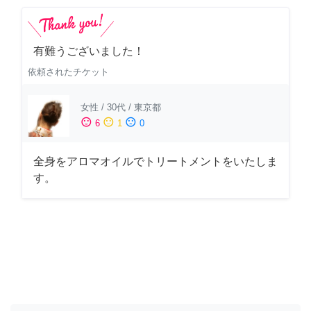
有難うございました！
依頼されたチケット
女性
/
30代
/
東京都
sentiment_satisfied
sentiment_neutral
sentiment_dissatisfied
6
1
0
全身をアロマオイルでトリートメントをいたしま
す。