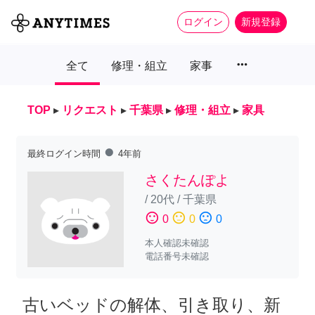
ログイン
新規登録
more_horiz
全て
修理・組立
家事
TOP
▸
リクエスト
▸
千葉県
▸
修理・組立
▸
家具
fiber_manual_record
最終ログイン時間
4年前
さくたんぽよ
/
20代
/
千葉県
sentiment_satisfied
sentiment_neutral
sentiment_dissatisfied
0
0
0
本人確認未確認
電話番号未確認
古いベッドの解体、引き取り、新