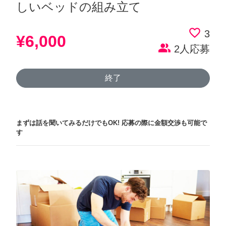
しいベッドの組み立て
favorite_border
3
¥6,000
people_alt
2人応募
終了
まずは話を聞いてみるだけでもOK!
応募の際に金額交渉も可能で
す