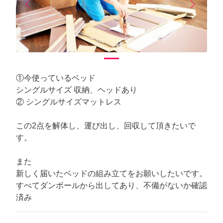
arrow_back_ios
arrow_forward_ios
Previous
Next
①今使っているベッド
シングルサイズ 収納、ヘッドあり
② シングルサイズマットレス
この2点を解体し、運び出し、回収して頂きたいで
す。
また
新しく届いたベッドの組み立てをお願いしたいです。
すべてダンボールから出してあり、不備がないか確認
済み