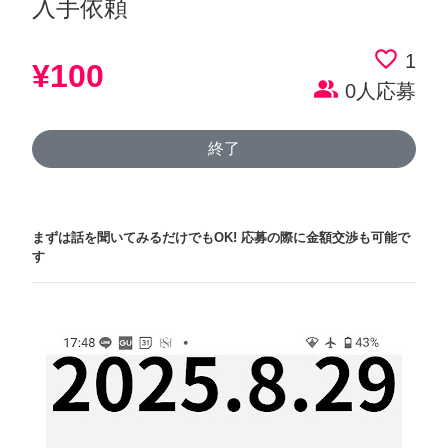
入手依頼
favorite_border
1
¥100
people_alt
0人応募
終了
まずは話を聞いてみるだけでもOK!
応募の際に金額交渉も可能で
す