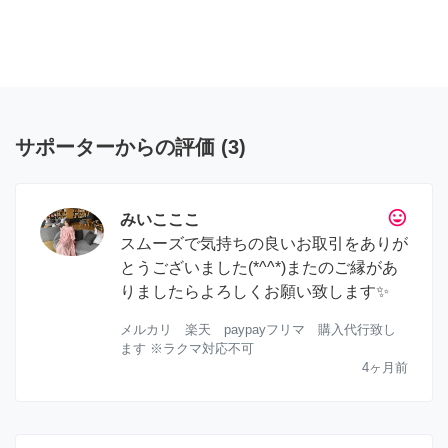
サポーターからの評価
(
3
)
tag_faces
みいこここ
スムーズで気持ちの良いお取引をありが
とうございました(*^^*)またのご縁があ
りましたらよろしくお願い致します✨
メルカリ 楽天 paypayフリマ 購入代行致し
ます ※ラクマ対応不可
4ヶ月前