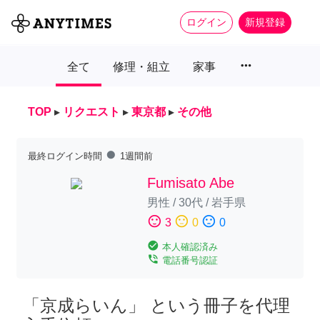
ログイン
新規登録
more_horiz
全て
修理・組立
家事
TOP
▸
リクエスト
▸
東京都
▸
その他
fiber_manual_record
最終ログイン時間
1週間前
Fumisato Abe
男性
/
30代
/
岩手県
sentiment_satisfied
sentiment_neutral
sentiment_dissatisfied
3
0
0
check_circle
本人確認済み
phone_in_talk
電話番号認証
「京成らいん」 という冊子を代理