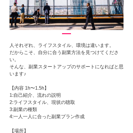
arrow_back_ios
arrow_forward_ios
Previous
Next
人それぞれ、ライフスタイル、環境は違います。
だからこそ、自分に合う副業方法を見つけてくださ
い。
そんな、副業スタートアップのサポートになればと思
います♪
【内容 1h〜1.5h】
1:自己紹介、流れの説明
2:ライフスタイル、現状の聴取
3:副業の種類
4:一人一人に合った副業プラン作成
【場所】