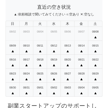
直近の空き状況
▲:
依頼相談で聞いてみてください
○:
空あり
✕:
空なし
日
月
火
水
木
金
土
08/02
08/03
08/04
08/05
08/06
08/07
08/08
▲
08/09
08/10
08/11
08/12
08/13
08/14
08/15
▲
▲
▲
▲
▲
▲
▲
08/16
08/17
08/18
08/19
08/20
08/21
08/22
▲
▲
▲
▲
▲
▲
▲
08/23
08/24
08/25
08/26
08/27
08/28
08/29
▲
▲
▲
▲
▲
▲
▲
08/30
08/31
09/01
09/02
09/03
09/04
09/05
▲
▲
▲
▲
▲
▲
▲
副業スタートアップのサポートし