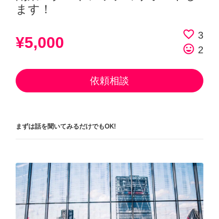
ます！
favorite_border
3
¥5,000
tag_faces
2
依頼相談
まずは話を聞いてみるだけでもOK!