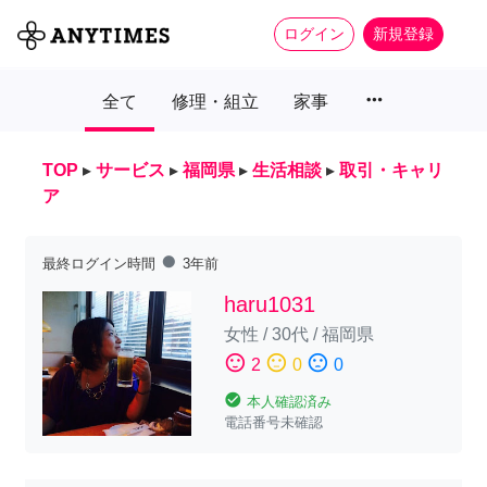
ログイン
新規登録
more_horiz
全て
修理・組立
家事
TOP
▸
サービス
▸
福岡県
▸
生活相談
▸
取引・キャリ
ア
fiber_manual_record
最終ログイン時間
3年前
haru1031
女性
/
30代
/
福岡県
sentiment_satisfied
sentiment_neutral
sentiment_dissatisfied
2
0
0
check_circle
本人確認済み
電話番号未確認