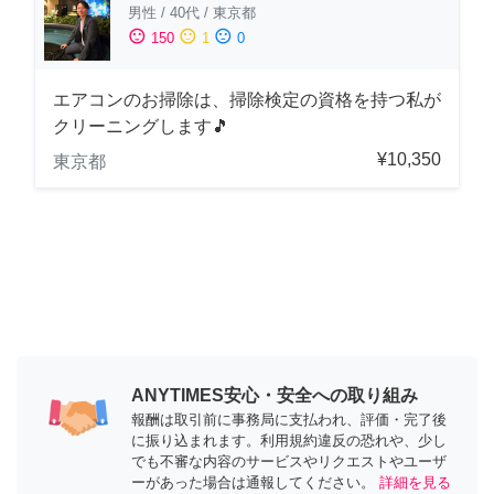
男性
/
40代
/
東京都
sentiment_satisfied
sentiment_neutral
sentiment_dissatisfied
150
1
0
エアコンのお掃除は、掃除検定の資格を持つ私が
クリーニングします🎵
¥10,350
東京都
ANYTIMES安心・安全への取り組み
報酬は取引前に事務局に支払われ、評価・完了後
に振り込まれます。利用規約違反の恐れや、少し
でも不審な内容のサービスやリクエストやユーザ
ーがあった場合は通報してください。
詳細を見る