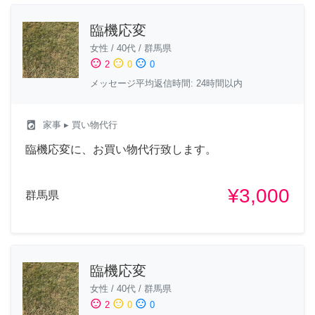
臨機応変
女性
/
40代
/
群馬県
sentiment_satisfied
sentiment_neutral
sentiment_dissatisfied
2
0
0
メッセージ平均返信時間: 24時間以内
local_laundry_service
家事
▸ 買い物代行
臨機応変に、お買い物代行致します。
¥3,000
群馬県
臨機応変
女性
/
40代
/
群馬県
sentiment_satisfied
sentiment_neutral
sentiment_dissatisfied
2
0
0