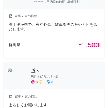
メッセージ平均返信時間: 3時間以内
local_laundry_service
家事
▸ 家の掃除
高圧洗浄機で、家や外壁、駐車場等の苔やカビを落
とします。
¥1,500
群馬県
道々
男性
/
60代
/
栃木県
sentiment_satisfied
sentiment_neutral
sentiment_dissatisfied
0
0
0
local_laundry_service
家事
▸ 家の掃除
よろしくお願いします