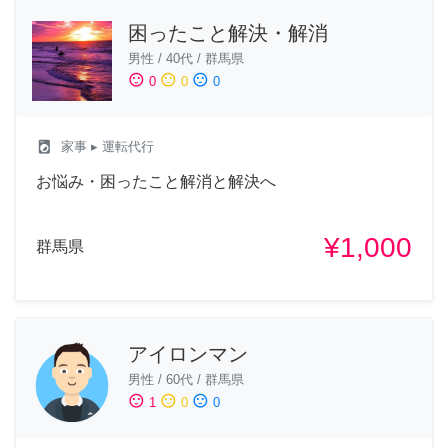
困ったこと解決・解消
男性
/
40代
/
群馬県
sentiment_satisfied
sentiment_neutral
sentiment_dissatisfied
0
0
0
local_laundry_service
家事
▸ 運転代行
お悩み・困ったこと解消と解決へ
¥1,000
群馬県
アイロンマン
男性
/
60代
/
群馬県
sentiment_satisfied
sentiment_neutral
sentiment_dissatisfied
1
0
0