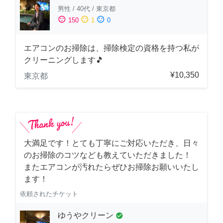
男性
/
40代
/
東京都
sentiment_satisfied
sentiment_neutral
sentiment_dissatisfied
150
1
0
エアコンのお掃除は、掃除検定の資格を持つ私が
クリーニングします🎵
¥10,350
東京都
大満足です！とても丁寧にご対応いただき、日々
のお掃除のコツなども教えていただきました！
またエアコンが汚れたらぜひお掃除お願いいたし
ます！
依頼されたチケット
ゆうやクリーン
check_circle