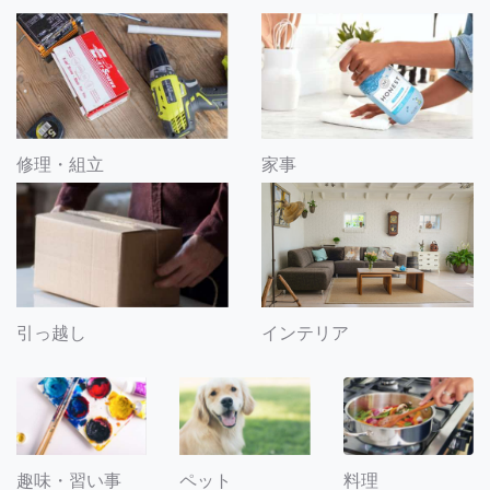
修理・組立
家事
引っ越し
インテリア
趣味・習い事
ペット
料理