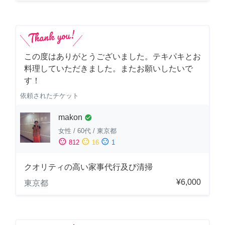
この度はありがとうございました。テキパキとお
料理していただきました。またお願いしたいで
す！
依頼されたチケット
makon
check_circle
女性
/
60代
/
東京都
sentiment_satisfied
sentiment_neutral
sentiment_dissatisfied
812
16
1
クオリティの高い家事代行及び清掃
¥6,000
東京都