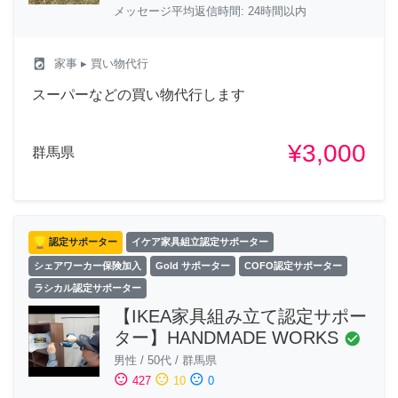
メッセージ平均返信時間: 24時間以内
local_laundry_service
家事
▸ 買い物代行
スーパーなどの買い物代行します
¥3,000
群馬県
認定サポーター
イケア家具組立認定サポーター
シェアワーカー保険加入
Gold サポーター
COFO認定サポーター
ラシカル認定サポーター
【IKEA家具組み立て認定サポー
ター】HANDMADE WORKS
check_circle
男性
/
50代
/
群馬県
sentiment_satisfied
sentiment_neutral
sentiment_dissatisfied
427
10
0