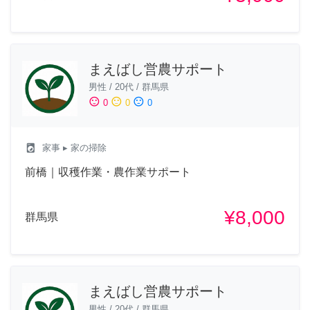
まえばし営農サポート
男性
/
20代
/
群馬県
sentiment_satisfied
sentiment_neutral
sentiment_dissatisfied
0
0
0
local_laundry_service
家事
▸ 家の掃除
前橋｜収穫作業・農作業サポート
¥8,000
群馬県
まえばし営農サポート
男性
/
20代
/
群馬県