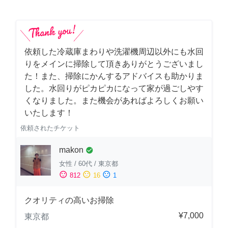
依頼した冷蔵庫まわりや洗濯機周辺以外にも水回
りをメインに掃除して頂きありがとうございまし
た！また、掃除にかんするアドバイスも助かりま
した。水回りがピカピカになって家が過ごしやす
くなりました。また機会があればよろしくお願い
いたします！
依頼されたチケット
makon
check_circle
女性
/
60代
/
東京都
sentiment_satisfied
sentiment_neutral
sentiment_dissatisfied
812
16
1
クオリティの高いお掃除
¥7,000
東京都