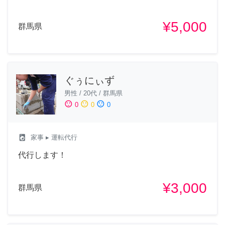
¥5,000
群馬県
ぐぅにぃず
男性
/
20代
/
群馬県
sentiment_satisfied
sentiment_neutral
sentiment_dissatisfied
0
0
0
local_laundry_service
家事
▸ 運転代行
代行します！
¥3,000
群馬県