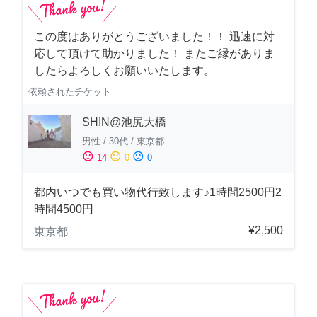
この度はありがとうございました！！ 迅速に対
応して頂けて助かりました！ またご縁がありま
したらよろしくお願いいたします。
依頼されたチケット
SHIN@池尻大橋
男性
/
30代
/
東京都
sentiment_satisfied
sentiment_neutral
sentiment_dissatisfied
14
0
0
都内いつでも買い物代行致します♪1時間2500円2
時間4500円
¥2,500
東京都