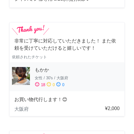
非常に丁寧に対応していただきました！ また依
頼を受けていただけると嬉しいです！
依頼されたチケット
もかか
女性
/
30's
/
大阪府
sentiment_satisfied
sentiment_neutral
sentiment_dissatisfied
18
0
0
お買い物代行します！😊
¥2,000
大阪府