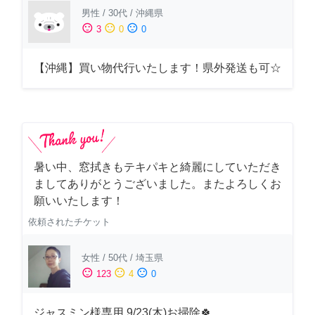
男性
/
30代
/
沖縄県
sentiment_satisfied
sentiment_neutral
sentiment_dissatisfied
3
0
0
【沖縄】買い物代行いたします！県外発送も可☆
暑い中、窓拭きもテキパキと綺麗にしていただき
ましてありがとうございました。またよろしくお
願いいたします！
依頼されたチケット
女性
/
50代
/
埼玉県
sentiment_satisfied
sentiment_neutral
sentiment_dissatisfied
123
4
0
ジャスミン様専用 9/23(木)お掃除🍀