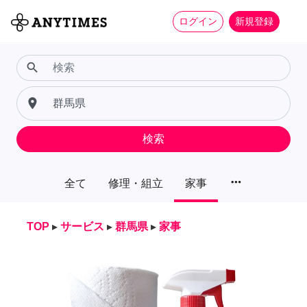
ログイン
新規登録
search
place
検索
more_horiz
全て
修理・組立
家事
TOP
▸
サービス
▸
群馬県
▸
家事