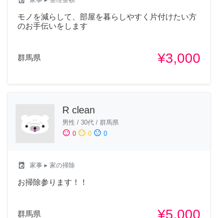
モノを減らして、部屋を暮らしやすく片付けたい方
のお手伝いをします
¥3,000
群馬県
R clean
男性
/
30代
/
群馬県
sentiment_satisfied
sentiment_neutral
sentiment_dissatisfied
0
0
0
local_laundry_service
家事
▸ 家の掃除
お掃除参ります！！
¥5,000
群馬県