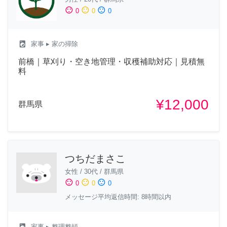
sentiment_satisfied
sentiment_neutral
sentiment_dissatisfied
0
0
0
local_laundry_service
家事
▸ 家の掃除
前橋｜草刈り・空き地管理・収穫補助対応｜見積無
料
¥12,000
群馬県
つちだまさこ
女性
/
30代
/
群馬県
sentiment_satisfied
sentiment_neutral
sentiment_dissatisfied
0
0
0
メッセージ平均返信時間: 8時間以内
local_laundry_service
家事
▸ 整理整頓