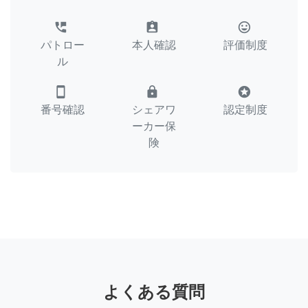
perm_phone_msg
assignment_ind
tag_faces
パトロー
本人確認
評価制度
ル
smartphone
lock
stars
番号確認
シェアワ
認定制度
ーカー保
険
よくある質問