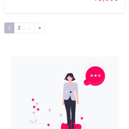
1
2
...
»