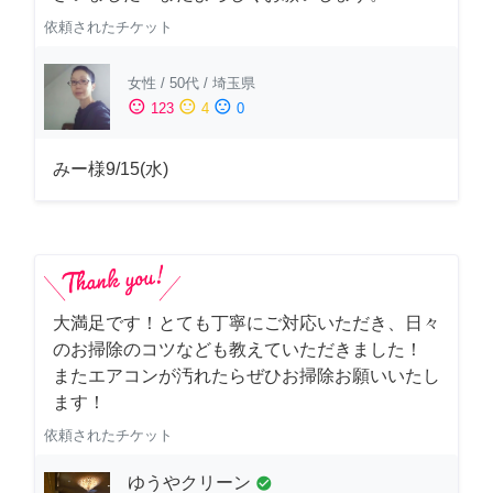
依頼されたチケット
女性
/
50代
/
埼玉県
sentiment_satisfied
sentiment_neutral
sentiment_dissatisfied
123
4
0
みー様9/15(水)
大満足です！とても丁寧にご対応いただき、日々
のお掃除のコツなども教えていただきました！
またエアコンが汚れたらぜひお掃除お願いいたし
ます！
依頼されたチケット
ゆうやクリーン
check_circle