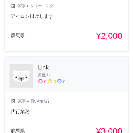
local_laundry_service
家事
▸ クリーニング
アイロン掛けします
¥2,000
群馬県
Link
男性
/
/
sentiment_satisfied
sentiment_neutral
sentiment_dissatisfied
0
0
0
local_laundry_service
家事
▸ 買い物代行
代行業務
¥3,000
群馬県