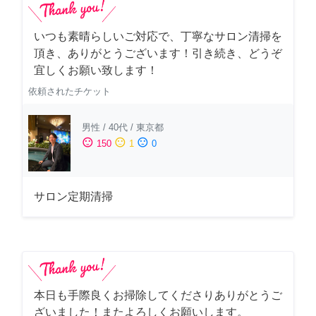
いつも素晴らしいご対応で、丁寧なサロン清掃を
頂き、ありがとうございます！引き続き、どうぞ
宜しくお願い致します！
依頼されたチケット
男性
/
40代
/
東京都
sentiment_satisfied
sentiment_neutral
sentiment_dissatisfied
150
1
0
サロン定期清掃
本日も手際良くお掃除してくださりありがとうご
ざいました！またよろしくお願いします。