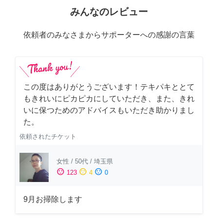
みんなのレビュー
依頼者のみなさまからサポーターへの感謝の言葉
この度はありがとうございます！テキパキととて
もきれいにピカピカにしていただき、また、きれ
いに保つためのアドバイスもいただき助かりまし
た。
依頼されたチケット
女性
/
50代
/
埼玉県
sentiment_satisfied
sentiment_neutral
sentiment_dissatisfied
123
4
0
9月お掃除します