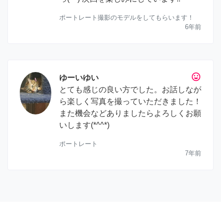
ポートレート撮影のモデルをしてもらいます！
6年前
tag_faces
ゆーいゆい
とても感じの良い方でした。お話しなが
ら楽しく写真を撮っていただきました！
また機会などありましたらよろしくお願
いします(*^^*)
ポートレート
7年前