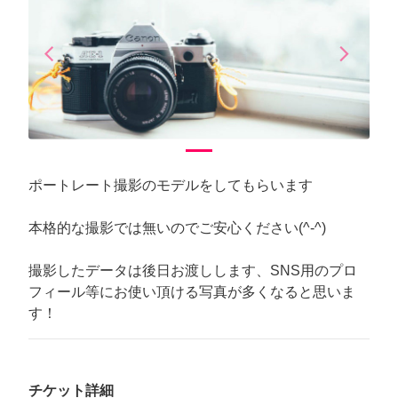
arrow_back_ios
arrow_forward_ios
Previous
Next
ポートレート撮影のモデルをしてもらいます
本格的な撮影では無いのでご安心ください(^-^)
撮影したデータは後日お渡しします、SNS用のプロ
フィール等にお使い頂ける写真が多くなると思いま
す！
チケット詳細