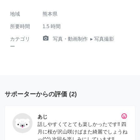
地域
熊本県
所要時間
1.5
時間
camera_alt
カテゴリ
写真・動画制作
▸ 写真撮影
ー
サポーターからの評価
(
2
)
tag_faces
あじ
話しやすくてとても楽しかったです‼︎ 四
月に桜が沢山咲けばまた綺麗でしょうね
っ(^^) 次回を楽しみにしています‼︎