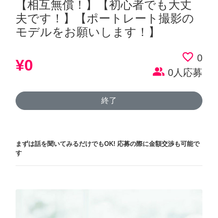
【相互無償！】【初心者でも大丈
夫です！】【ポートレート撮影の
モデルをお願いします！】
favorite_border
0
¥0
people_alt
0人応募
終了
まずは話を聞いてみるだけでもOK!
応募の際に金額交渉も可能で
す