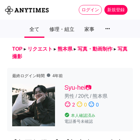
ログイン
新規登録
more_horiz
全て
修理・組立
家事
TOP
▸
リクエスト
▸
熊本県
▸
写真・動画制作
▸
写真
撮影
fiber_manual_record
最終ログイン時間
4年前
Syu-hei📷
男性
/
20代
/
熊本県
sentiment_satisfied
sentiment_neutral
sentiment_dissatisfied
2
0
0
check_circle
本人確認済み
電話番号未確認