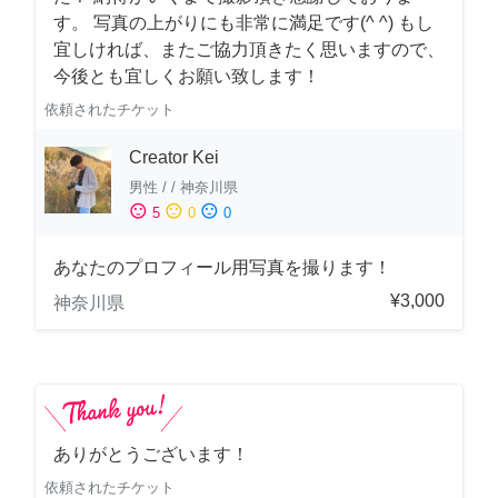
す。 写真の上がりにも非常に満足です(^ ^) もし
宜しければ、またご協力頂きたく思いますので、
今後とも宜しくお願い致します！
依頼されたチケット
Creator Kei
男性
/
/
神奈川県
sentiment_satisfied
sentiment_neutral
sentiment_dissatisfied
5
0
0
あなたのプロフィール用写真を撮ります！
¥3,000
神奈川県
ありがとうございます！
依頼されたチケット