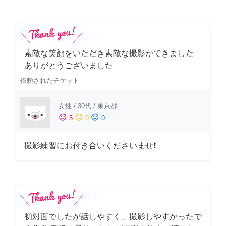
素敵な笑顔をいただき素敵な撮影ができました
ありがとうございました
依頼されたチケット
女性
/
30代
/
東京都
sentiment_satisfied
sentiment_neutral
sentiment_dissatisfied
5
0
0
撮影練習にお付き合いくださいませ❗
初対面でしたが話しやすく、撮影しやすかったで