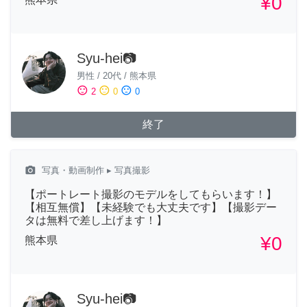
¥0
Syu-hei📷
男性
/
20代
/
熊本県
sentiment_satisfied
sentiment_neutral
sentiment_dissatisfied
2
0
0
終了
camera_alt
写真・動画制作
▸ 写真撮影
【ポートレート撮影のモデルをしてもらいます！】
【相互無償】【未経験でも大丈夫です】【撮影デー
タは無料で差し上げます！】
¥0
熊本県
Syu-hei📷