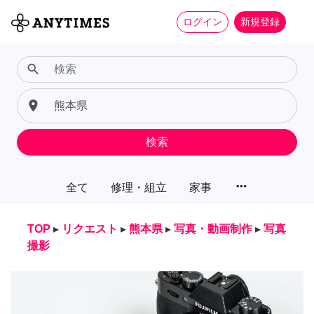
ログイン
新規登録
search
place
検索
more_horiz
全て
修理・組立
家事
TOP
▸
リクエスト
▸
熊本県
▸
写真・動画制作
▸
写真
撮影