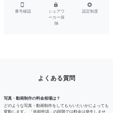
smartphone
lock
stars
番号確認
シェアワ
認定制度
ーカー保
険
よくある質問
写真・動画制作の料金相場は？
どのような写真・動画制作をしてもらいたいかによっても
変動します。 「依頼申請」の段階では料金は発生しませ