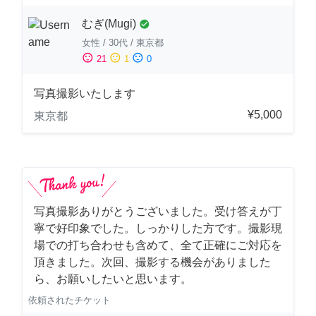
むぎ(Mugi)
check_circle
女性
/
30代
/
東京都
sentiment_satisfied
sentiment_neutral
sentiment_dissatisfied
21
1
0
写真撮影いたします
¥5,000
東京都
写真撮影ありがとうございました。受け答えが丁
寧で好印象でした。しっかりした方です。撮影現
場での打ち合わせも含めて、全て正確にご対応を
頂きました。次回、撮影する機会がありました
ら、お願いしたいと思います。
依頼されたチケット