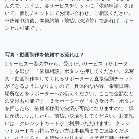
んので、まずは、各サービスチケットに「依頼申請」を頂
いて、個別チャットにてお問い合わせ、ご相談ください。
※依頼申請後、本契約前（前払い決済前）であれば、キャ
ンセル可能です。
写真・動画制作を依頼する流れは？
1.サービス一覧の中から、受けたいサービス（サポータ
ー）を選び、「依頼相談」ボタンを押してください。 2.写
真・動画制作をしてくれるサポーターと直接個別チャット
ができるようになりますので、具体的な内容、希望日時、
場所などをサポーターへお伝えください。ここで金額など
の交渉も可能です。 3.サポーターが「引き受ける」ボタン
を押したら、依頼者様側で決済が可能になりますので、詳
細が決まりましたら、前払い決済をしてください。お支払
いは、クレジットカードがご利用いただけます。 クレジ
ットカードをお持ちでない方は事務局までご連絡くださ
い。そうすると、本契約となります。 4.予定日時にサポー