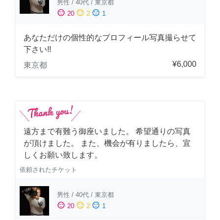
男性
/
40代
/
東京都
sentiment_satisfied
sentiment_neutral
sentiment_dissatisfied
20
2
1
あなただけの個性的なプロフィール写真撮らせて
下さい!!
¥6,000
東京都
遠方まで有難う御座いました。 希望通りの写真
が頂けました。 また、機会が有りましたら、宜
しくお願い致します。
依頼されたチケット
男性
/
40代
/
東京都
sentiment_satisfied
sentiment_neutral
sentiment_dissatisfied
20
2
1