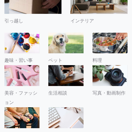
引っ越し
インテリア
趣味・習い事
ペット
料理
美容・ファッシ
生活相談
写真・動画制作
ョン