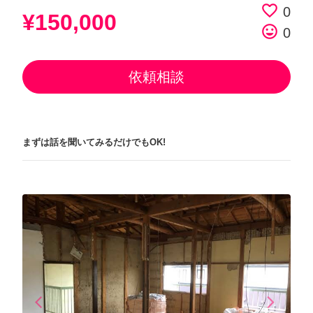
favorite_border
0
¥150,000
tag_faces
0
依頼相談
まずは話を聞いてみるだけでもOK!
arrow_back_ios
arrow_forward_ios
Previous
Next