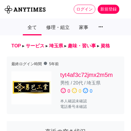
ログイン
新規登録
more_horiz
全て
修理・組立
家事
TOP
▸
サービス
▸
埼玉県
▸
趣味・習い事
▸
資格
fiber_manual_record
最終ログイン時間
5年前
tyt4af3c72jmx2m5m
男性
/
20代
/
埼玉県
sentiment_satisfied
sentiment_neutral
sentiment_dissatisfied
0
0
0
本人確認未確認
電話番号未確認