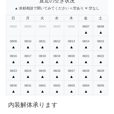
直近の空き状況
▲:
依頼相談で聞いてみてください
○:
空あり
✕:
空なし
日
月
火
水
木
金
土
08/02
08/03
08/04
08/05
08/06
08/07
08/08
▲
▲
08/09
08/10
08/11
08/12
08/13
08/14
08/15
▲
▲
▲
▲
▲
▲
▲
08/16
08/17
08/18
08/19
08/20
08/21
08/22
▲
▲
▲
▲
▲
▲
▲
08/23
08/24
08/25
08/26
08/27
08/28
08/29
▲
▲
▲
▲
▲
▲
▲
08/30
08/31
09/01
09/02
09/03
09/04
09/05
▲
▲
▲
▲
▲
▲
▲
内装解体承ります