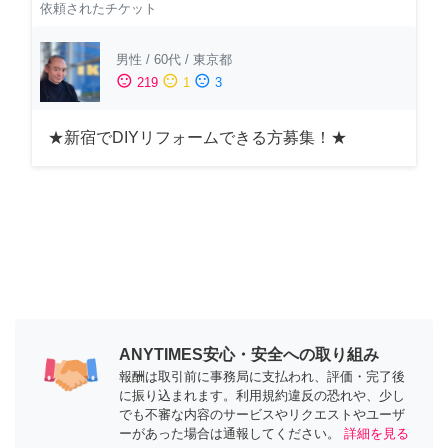
依頼されたチケット
男性
/
60代
/
東京都
sentiment_satisfied
sentiment_neutral
sentiment_dissatisfied
219
1
3
★新宿でDIYリフォームできる方募集！★
ANYTIMES安心・安全への取り組み
報酬は取引前に事務局に支払われ、評価・完了後
に振り込まれます。利用規約違反の恐れや、少し
でも不審な内容のサービスやリクエストやユーザ
ーがあった場合は通報してください。
詳細を見る