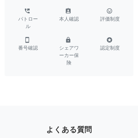
perm_phone_msg
assignment_ind
tag_faces
パトロー
本人確認
評価制度
ル
smartphone
lock
stars
番号確認
シェアワ
認定制度
ーカー保
険
よくある質問