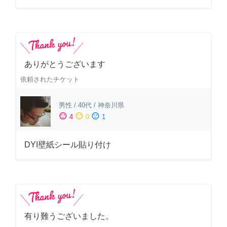
ありがとうございます
依頼されたチケット
男性
/
40代
/
神奈川県
sentiment_satisfied
sentiment_neutral
sentiment_dissatisfied
4
0
1
DYI壁紙シール貼り付け
有り難うございました。