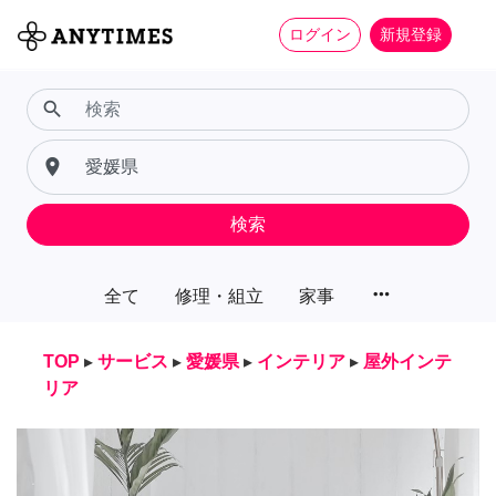
ログイン
新規登録
search
place
検索
more_horiz
全て
修理・組立
家事
TOP
▸
サービス
▸
愛媛県
▸
インテリア
▸
屋外インテ
リア