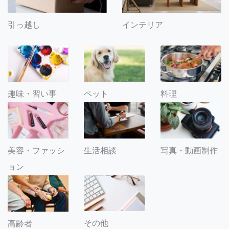
引っ越し
インテリア
趣味・習い事
ペット
料理
美容・ファッシ
生活相談
写真・動画制作
ョン
その他
高齢者