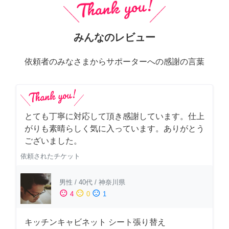
みんなのレビュー
依頼者のみなさまからサポーターへの感謝の言葉
とても丁寧に対応して頂き感謝しています。仕上
がりも素晴らしく気に入っています。ありがとう
ございました。
依頼されたチケット
男性
/
40代
/
神奈川県
sentiment_satisfied
sentiment_neutral
sentiment_dissatisfied
4
0
1
キッチンキャビネット シート張り替え