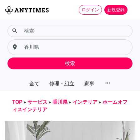
ログイン
新規登録
search
place
検索
more_horiz
全て
修理・組立
家事
TOP
▸
サービス
▸
香川県
▸
インテリア
▸
ホームオフ
ィスインテリア