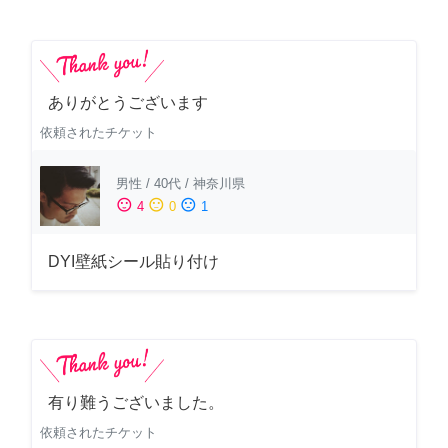
ありがとうございます
依頼されたチケット
男性
/
40代
/
神奈川県
sentiment_satisfied
sentiment_neutral
sentiment_dissatisfied
4
0
1
DYI壁紙シール貼り付け
有り難うございました。
依頼されたチケット