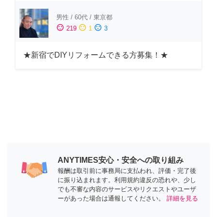
男性
/
60代
/
東京都
sentiment_satisfied
sentiment_neutral
sentiment_dissatisfied
219
1
3
★新宿でDIYリフォームできる方募集！★
ANYTIMES安心・安全への取り組み
報酬は取引前に事務局に支払われ、評価・完了後
に振り込まれます。利用規約違反の恐れや、少し
でも不審な内容のサービスやリクエストやユーザ
ーがあった場合は通報してください。
詳細を見る