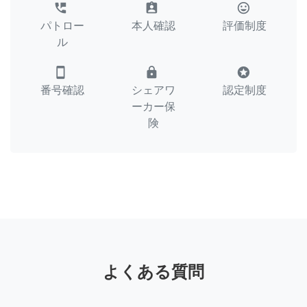
perm_phone_msg
assignment_ind
tag_faces
パトロー
本人確認
評価制度
ル
smartphone
lock
stars
番号確認
シェアワ
認定制度
ーカー保
険
よくある質問